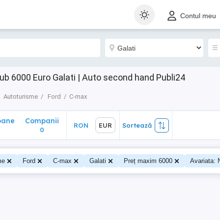
ane
Companii
RON
EUR
Sortează
Contul meu
0
ub 6000 Euro Galati | Auto second hand Publi24
Autoturisme
Ford
C-max
oane
Companii
RON
EUR
Sortează
0
me
Ford
C-max
Galati
Preț maxim 6000
Avariata: 