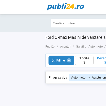
publi
24
.ro
Toate
Perso
Filtre
6
3
3
Ford C-max Masini de vanzare s
Publi24
Anunțuri
Galati
Auto moto
Toate
Pers
Filtre
6
3
3
→
Filtre active:
Auto moto
Autoturis