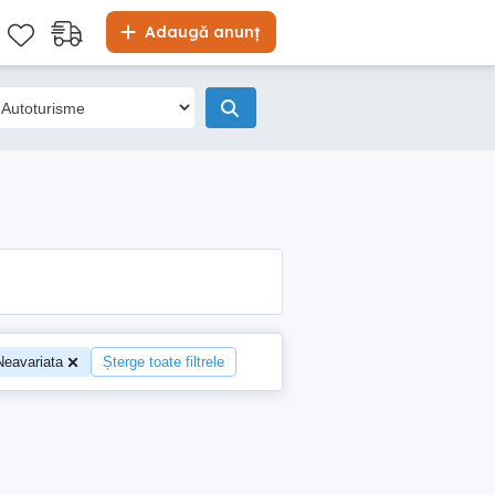
Adaugă anunț
Neavariata
Șterge toate filtrele