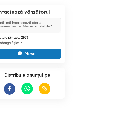
ntactează vânzătorul
ctere rămase:
2939
daugă fișier
?
Mesaj
Distribuie anunțul pe