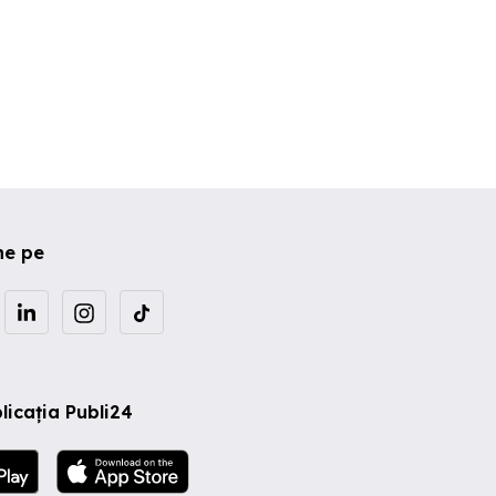
ne pe
licația Publi24