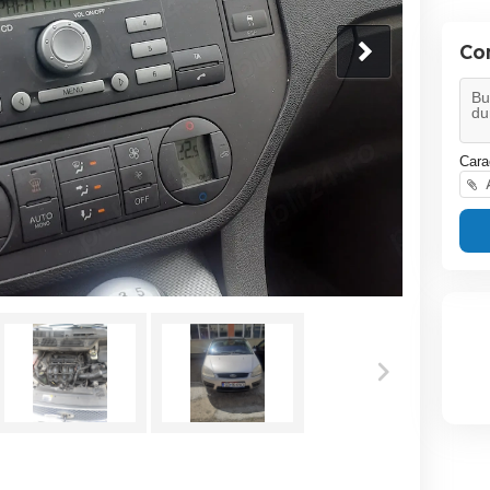
Co
Cara
A