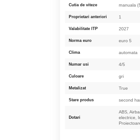
Cutia de viteze
manuala (
Proprietari anteriori
1
Valabilitate ITP
2027
Norma euro
euro 5
Clima
automata
Numar usi
4/5
Culoare
gri
Metalizat
True
Stare produs
second ha
ABS, Airb
Dotari
electrice, 
Proiectoar