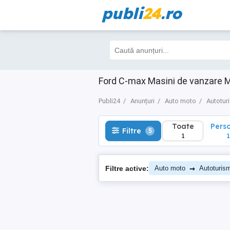
publi
24
.ro
Toate
Perso
Filtre
5
1
1
Ford C-max Masini de vanzare M
Publi24
Anunțuri
Auto moto
Autotur
Toate
Pers
Filtre
5
1
1
→
Filtre active:
Auto moto
Autoturis