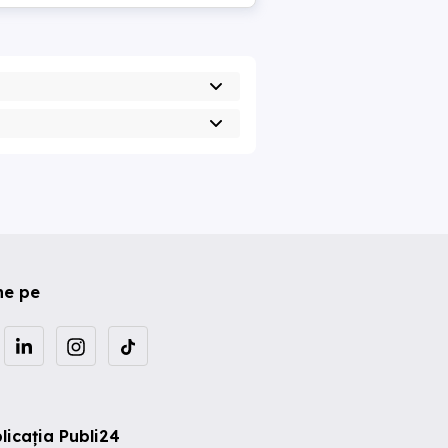
ne pe
licația Publi24