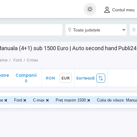
ane
Companii
RON
EUR
Sortează
Contul meu
0
anuala (4+1) sub 1500 Euro | Auto second hand Publi24
isme
Ford
C-max
oane
Companii
RON
EUR
Sortează
0
me
Ford
C-max
Preț maxim 1500
Cutia de viteze: Manua