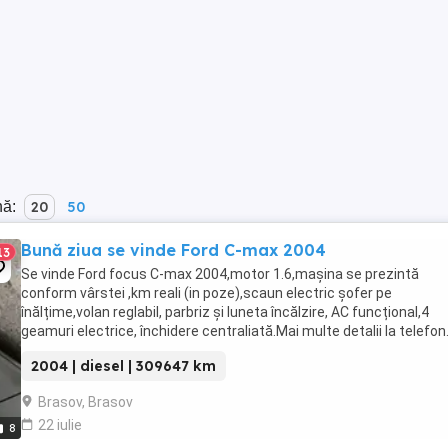
nă:
20
50
Bună ziua se vinde Ford C-max 2004
13
Se vinde Ford focus C-max 2004,motor 1.6,mașina se prezintă
conform vârstei ,km reali (in poze),scaun electric șofer pe
înălțime,volan reglabil, parbriz și luneta încălzire, AC funcțional,4
geamuri electrice, închidere centraliată.Mai multe detalii la telefon
PRIMUL VENIT PRIMUL SERVIT LA FAȚA LOCULUI ...
2004 | diesel | 309647 km
Brasov, Brasov
22 iulie
8