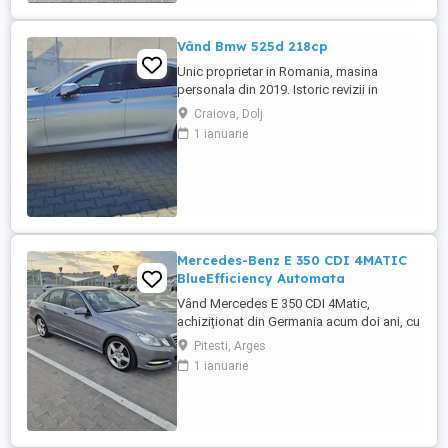
Stop&Go) * Cameră ...
Vând Bmw 525d 218cp
Unic proprietar in Romania, masina
personala din 2019. Istoric revizii in
service autorizat (deține facturile). BMW
Craiova, Dolj
525D Facelift Euro6, motorizare 2.0
1 ianuarie
Biturbo 218 cp, cutie automata cu
steptronic 8+1 rapoarte, 3 moduri de
condus Eco-Pro Comfort Sport, Navigație
mare NBT inclusiv harta RO - hartile ...
Mercedes-Benz E 350 CDI 4MATIC
BlueEfficiency Automata
Vând Mercedes E 350 CDI 4Matic,
achiziționat din Germania acum doi ani, cu
istoric complet și verificabil. Mașina
Pitesti, Arges
provine de la al doilea proprietar, care a
1 ianuarie
deținut-o 11 ani și a întreținut-o exclusiv la
service autorizat Mercedes-Benz, cu
carnet de service ștampilat fără
întreruperi, verificabil ...