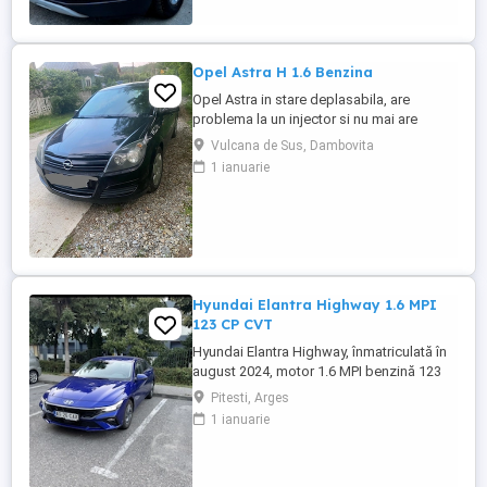
parcare fata + spate, Senzori lumini, Faruri
cu becuri LED, Lumini ...
Opel Astra H 1.6 Benzina
Opel Astra in stare deplasabila, are
problema la un injector si nu mai are
putere dar se poate deplasa, pretul este
Vulcana de Sus, Dambovita
negociabil la fata locului, masina are si
1 ianuarie
instalație Gpl omologată.
Hyundai Elantra Highway 1.6 MPI
123 CP CVT
Hyundai Elantra Highway, înmatriculată în
august 2024, motor 1.6 MPI benzină 123
CP, cutie automată CVT, cu doar 8.600 km.
Pitesti, Arges
Mașina este în stare tehnică excelentă,
1 ianuarie
foarte puțin rulată și încă în garanție.
Dotări: * Cutie automată CVT * Pilot
automat adaptiv (Smart Cruise Control cu