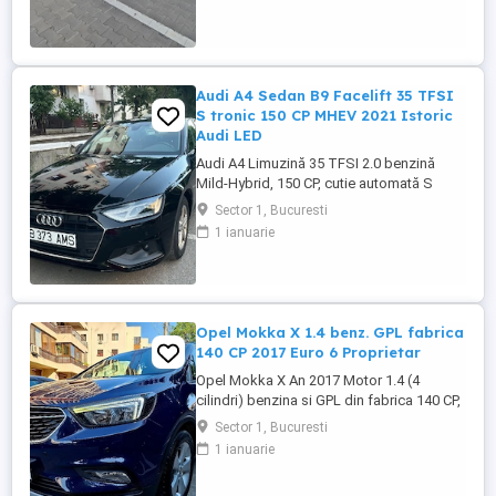
service autorizat Mercedes-Benz, cu
carnet de service ștampilat fără
întreruperi, verificabil ...
Audi A4 Sedan B9 Facelift 35 TFSI
S tronic 150 CP MHEV 2021 Istoric
Audi LED
Audi A4 Limuzină 35 TFSI 2.0 benzină
Mild-Hybrid, 150 CP, cutie automată S
tronic, an fabricație 2021, model 2022,
Sector 1, Bucuresti
adusa recent din Olanda. Mașină bine
1 ianuarie
întreținută, cu istoric complet de service și
toate reviziile efectuate în reprezentanță
Audi, fara incidente in istoric, raport
verificare CarVertical ...
Opel Mokka X 1.4 benz. GPL fabrica
140 CP 2017 Euro 6 Proprietar
Opel Mokka X An 2017 Motor 1.4 (4
cilindri) benzina si GPL din fabrica 140 CP,
cutie manuala 6 trepte, distributie lant,
Sector 1, Bucuresti
Rulaj 182.550 km reali, certificati, carte
1 ianuarie
service completa, adusa in decembrie
2021 din Olanda, Propietar. Senzori