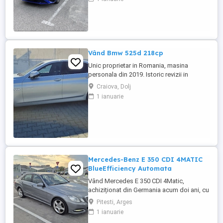
foarte puțin rulată și încă în garanție.
Dotări: * Cutie automată CVT * Pilot
automat adaptiv (Smart Cruise Control cu
Stop&Go) * Cameră ...
Vând Bmw 525d 218cp
Unic proprietar in Romania, masina
personala din 2019. Istoric revizii in
service autorizat (deține facturile). BMW
Craiova, Dolj
525D Facelift Euro6, motorizare 2.0
1 ianuarie
Biturbo 218 cp, cutie automata cu
steptronic 8+1 rapoarte, 3 moduri de
condus Eco-Pro Comfort Sport, Navigație
mare NBT inclusiv harta RO - hartile ...
Mercedes-Benz E 350 CDI 4MATIC
BlueEfficiency Automata
Vând Mercedes E 350 CDI 4Matic,
achiziționat din Germania acum doi ani, cu
istoric complet și verificabil. Mașina
Pitesti, Arges
provine de la al doilea proprietar, care a
1 ianuarie
deținut-o 11 ani și a întreținut-o exclusiv la