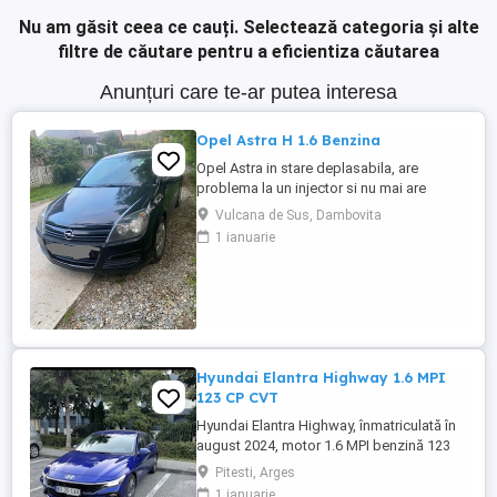
Nu am găsit ceea ce cauți.
Selectează categoria și alte
filtre de căutare pentru a eficientiza căutarea
Anunțuri care te-ar putea interesa
Opel Astra H 1.6 Benzina
Opel Astra in stare deplasabila, are
problema la un injector si nu mai are
putere dar se poate deplasa, pretul este
Vulcana de Sus, Dambovita
negociabil la fata locului, masina are si
1 ianuarie
instalație Gpl omologată.
Hyundai Elantra Highway 1.6 MPI
123 CP CVT
Hyundai Elantra Highway, înmatriculată în
august 2024, motor 1.6 MPI benzină 123
CP, cutie automată CVT, cu doar 8.600 km.
Pitesti, Arges
Mașina este în stare tehnică excelentă,
1 ianuarie