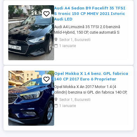
Audi A4 Sedan B9 Facelift 35 TFSI
S tronic 150 CP MHEV 2021 Istoric
Audi LED
Audi A4 Limuzină 35 TFSI 2.0 benzină
Mild-Hybrid, 150 CP, cutie automată S
tronic, an fabricație 2021, model 2022,
Sector 1, Bucuresti
adusa recent din Olanda. Mașină bine
1 ianuarie
întreținută, cu istoric complet de service și
toate reviziile efectuate în reprezentanță
Audi, fara incidente in istoric, raport
verificare CarVertical ...
Opel Mokka X 1.4 benz. GPL fabrica
140 CP 2017 Euro 6 Proprietar
Opel Mokka X An 2017 Motor 1.4 (4
cilindri) benzina si GPL din fabrica 140 CP,
cutie manuala 6 trepte, distributie lant,
Sector 1, Bucuresti
Rulaj 182.550 km reali, certificati, carte
1 ianuarie
service completa, adusa in decembrie
2021 din Olanda, Propietar. Senzori
parcare fata + spate, Senzori lumini, Faruri
cu becuri LED, Lumini ...