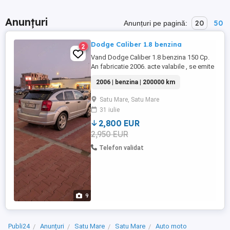
Anunțuri
20
50
Anunțuri pe pagină:
Dodge Caliber 1.8 benzina
2
Vand Dodge Caliber 1.8 benzina 150 Cp.
An fabricatie 2006. acte valabile , se emite
factura. Dotari: Geamuri si oglinzi electrice
2006 | benzina | 200000 km
Aer conditionat 4x airbaguri. Stare buna
de functionare.
Satu Mare, Satu Mare
31 iulie
2,800 EUR
2,950 EUR
Telefon validat
9
Publi24
Anunțuri
Satu Mare
Satu Mare
Auto moto