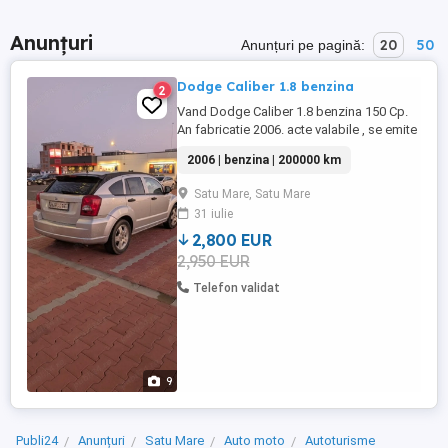
Anunțuri
20
50
Anunțuri pe pagină:
Dodge Caliber 1.8 benzina
2
Vand Dodge Caliber 1.8 benzina 150 Cp.
An fabricatie 2006. acte valabile , se emite
factura. Dotari: Geamuri si oglinzi electrice
2006 | benzina | 200000 km
Aer conditionat 4x airbaguri. Stare buna
de functionare.
Satu Mare, Satu Mare
31 iulie
2,800 EUR
2,950 EUR
Telefon validat
9
Publi24
Anunțuri
Satu Mare
Auto moto
Autoturisme