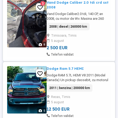
Vand Dodge Caliber 2.0 tdi crd sxt
3
2008
Vand Dodge Caliber2.0 tdi, 140 CP, an
2008, cu motor de Wv. Masina are 260
000km, Distribuția a fost făcută la 240 000
2008 | diesel | 260000 km
km,revizie facuta recent cu ulei filtre.
Masina are schimbat jug motor fata si
Timisoara, Timis
directie(a fost adusa din Austria),punte
5 august
spate cu tot ansamblul,garniturile de la
8
injectoare si cea de ...
2 500 EUR
Telefon validat
Dodge Ram 5.7 HEMI
Dodge RAM 5.7L HEMI V8 2011 (Model
Canada) Un pickup deosebit, cu motorul
legendar 5.7 HEMI V8, puternic și fiabil.
2011 | benzina | 200000 km
Model destinat pieței din Canada, bine
întreținut și cu un aspect impresionant.
Recas, Timis
Impozit mic, mașină face parte din
5 august
categoria autoutilitare. An fabricație: 2011
Motor: 5.7 ...
12 500 EUR
5
Telefon validat