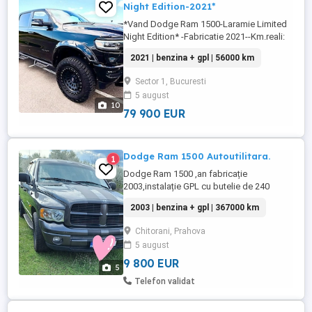
Night Edition-2021*
*Vand Dodge Ram 1500-Laramie Limited
Night Edition* -Fabricatie 2021--Km.reali:
56000* -Motorizare:5,7L Hemi V8-
2021 | benzina + gpl | 56000 km
401cp,benzina+GPL marca Prins -
Transmisie automată TorqueFlite 8HP75
Sector 1, Bucuresti
cu 8 trepte All-Wheel-Drive *Pachet Night
5 august
Edition: --Pachet 4x4 Off-Road care
10
include o suspensie ridicată --Suspensie
79 900 EUR
...
Dodge Ram 1500 Autoutilitara.
1
Dodge Ram 1500 ,an fabricație
2003,instalație GPL cu butelie de 240
litri,motor 5700 HEMI,autoutilitara. Consum
2003 | benzina + gpl | 367000 km
18% gaz ,stare foarte bună.
Chitorani, Prahova
5 august
9 800 EUR
5
Telefon validat