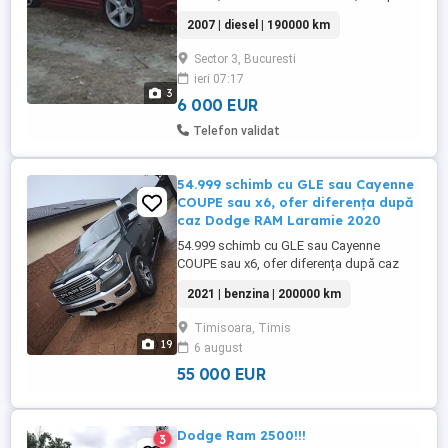
personalizat, în stare foarte bună. Mașina
2007 | diesel | 190000 km
are kitul original STARTECH, jante R20
STARTECH și multiple upgrade-uri
Sector 3, Bucuresti
premium, fiind ideală pentru cine caută
ieri 07:17
ceva diferit și exclusivist. Dotări &
3
modificări:Kit body STARTECH original ...
6 000 EUR
Telefon validat
54.999 schimb cu GLE sau Cayenne
COUPE sau x6, ofer diferența după
caz Dodge RAM Laramie 2020
54.999 schimb cu GLE sau Cayenne
COUPE sau x6, ofer diferența după caz
Dodge RAM Laramie 2020 pe carte, 2021
2021 | benzina | 200000 km
talon, 5.7 HEMII V8 4x4, 4x2 cu diferențial,
înmatriculat în Romania recent . Dotari
Timisoara, Timis
topp: -Culoare CEDAR GREEN -interior BY-
19
6 august
COLOR din piele nappa perforată +
alcantara -scaune și banchete ...
55 000 EUR
Dodge Ram 2500!!!
3