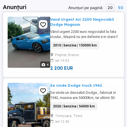
Anunțuri
20
50
Anunțuri pe pagină:
Vand Urgent Azi 2200 Negociabil
Dodge Magnum
Vând urgent 2200 euro negociabil la fata
locului , Mașină nu are defecte e in stare f
buna , an 2010 , motor 3.5 benzina , acte
2010 | benzina | 150000 km
valabile pana in decembrie pe bulgaria !
detalii in prv !
Prejmer, Brasov
ieri 19:53
4
2 200 EUR
Se vinde Dodge truck 1942
Se vinde un deosebit Dodge , fabricat in
1942, masina are 54000km, iar ultimii 50
de ani inainte sa ajunga in posesia mea ,a
2026 | benzina | 54000 km
fost avut un singur proprietar. Este o
masina deosebita si seprezinta in conditii
Timisoara, Timis
deosebit de bune . Cei interesati ma pot
ieri 12:42
apela la tel