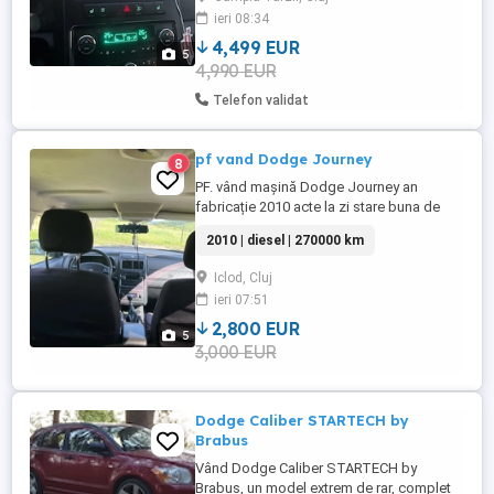
masina are 7 locuri !!! Masina pt
ieri 08:34
pretentiosi, masina trage perfect, cutia 10
10,
4,499 EUR
5
4,990 EUR
Telefon validat
pf vand Dodge Journey
8
PF. vând mașină Dodge Journey an
fabricație 2010 acte la zi stare buna de
funcționare. tel . preț 2800 euro negociabil
2010 | diesel | 270000 km
Iclod, Cluj
ieri 07:51
2,800 EUR
5
3,000 EUR
Dodge Caliber STARTECH by
Brabus
Vând Dodge Caliber STARTECH by
Brabus, un model extrem de rar, complet