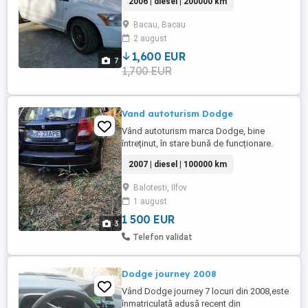
2006 | diesel | 200000 km
autoturism: mun. Bacau, jud. Bacau Detalii
la Telefon: * NU raspund la mesaje,
Bacau, Bacau
detaliile doar la telefon ** NU accept
2 august
schimburi combinatii etc., doar VANZARE.
Multum ...
1,600 EUR
7
1,700 EUR
Vand autoturism Dodge
Vând autoturism marca Dodge, bine
întreținut, în stare bună de funcționare.
Mașina oferă confort, siguranță și
2007 | diesel | 100000 km
performanță, fiind potrivită atât pentru
deplasări zilnice, cât și pentru drumuri
Balotesti, Ilfov
lungi.
1 august
1 500 EUR
3
Telefon validat
Dodge journey 2008
Vând Dodge journey 7 locuri din 2008,este
înmatriculată adusă recent din