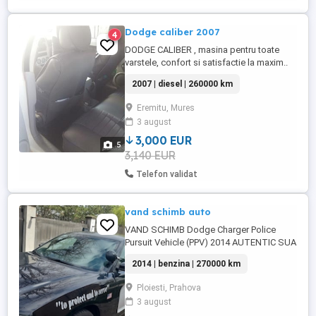
Dodge caliber 2007
4
DODGE CALIBER , masina pentru toate
varstele, confort si satisfactie la maxim..
Dodge Caliber CRD, 2007, 2.0l, 140 CP,
2007 | diesel | 260000 km
jante aliaj originale, aer conditionat
functional , culoare alba, in stare perfecta
Eremitu, Mures
de functionare, protejata in garaj, 238000
3 august
km, distributie schimbata la 235000 km, in
crestere pentru ...
3,000 EUR
5
3,140 EUR
Telefon validat
vand schimb auto
VAND SCHIMB Dodge Charger Police
Pursuit Vehicle (PPV) 2014 AUTENTIC SUA
Vând Dodge Charger PPV, fostă unitate
2014 | benzina | 270000 km
operațională Sheriff s Department (USA).
Mașină rară în România, ideală pentru
Ploiesti, Prahova
pasionați, show car, evenimente, filmări
3 august
sau uz personal. Motor 3.6 V6 Police