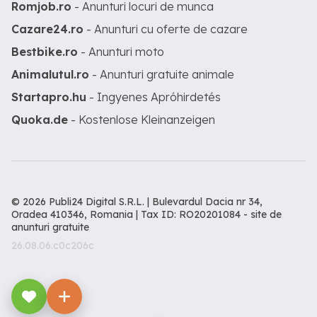
Romjob.ro
- Anunturi locuri de munca
Cazare24.ro
- Anunturi cu oferte de cazare
Bestbike.ro
- Anunturi moto
Animalutul.ro
- Anunturi gratuite animale
Startapro.hu
- Ingyenes Apróhirdetés
Quoka.de
- Kostenlose Kleinanzeigen
© 2026 Publi24 Digital S.R.L. | Bulevardul Dacia nr 34,
Oradea 410346, Romania | Tax ID: RO20201084 -
site de
anunturi gratuite
26.08.06.c0c206c