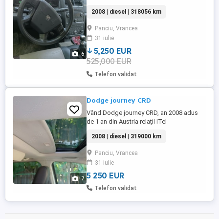
Austria.Relatii la tel
2008 | diesel | 318056 km
Panciu, Vrancea
31 iulie
5,250 EUR
6
525,000 EUR
Telefon validat
Dodge journey CRD
Vând Dodge journey CRD, an 2008 adus
de 1 an din Austria relații lTel
2008 | diesel | 319000 km
Panciu, Vrancea
31 iulie
5 250 EUR
7
Telefon validat