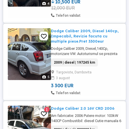
Package Cutie automată, RWD ...
10,500 EUR
4
12,000 EUR
Telefon validat
Dodge Caliber 2009, Diesel 140cp,
Impecabil, Revizie facuta cu
multiple piese.Pret 3300eur
Dodge Caliber 2009, Diesel,140Cp,
motorizare VW. Autoturismul se prezinta
ireproșabil mecanic, au fost schimbate
2009 | diesel | 197245 km
urmatoarele: Turbo la ADB Motors
28milioane, Caseta Directie cu inlocuit
Targoviste, Dambovita
Lichid, Anvelope Michelin, Discuri si
5
3 august
Placuțe noi, Praguri schimate 6000ron,
Toate amortizoarele noi tot cu arcuri ...
3 300 EUR
Telefon validat
Dodge Caliber 2.0 16V CRD 2006
1
Am fabricatie: 2006 Putere motor: 103kW
140CP Combustibil: diesel Cutie manuala 6
trepte Proprietar: persoana fizica Locatie