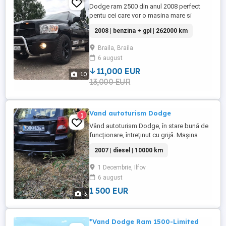
Dodge ram 2500 din anul 2008 perfect
pentu cei care vor o masina mare si
împunatoare cât si de carat si tractat
2008 | benzina + gpl | 262000 km
tonaje considerabile, utila pentru iesit în
natură cu familia si pentru muncă. Masina
Braila, Braila
este foarte capabilă pentru offroad cu
6 august
ajutorul motorul 5.7 HEMI V8 care are
aproximativ 345 cp și 508 ...
11,000 EUR
10
13,000 EUR
Vand autoturism Dodge
1
Vând autoturism Dodge, în stare bună de
funcționare, întreținut cu grijă. Mașina
oferă confort, spațiu generos și un motor
2007 | diesel | 10000 km
fiabil, fiind potrivită atât pentru oraș, cât și
pentru drumuri lungi.
1 Decembrie, Ilfov
6 august
1 500 EUR
3
*Vand Dodge Ram 1500-Limited