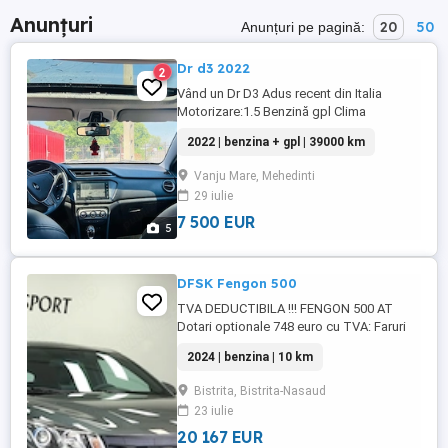
Anunțuri
20
50
Anunțuri pe pagină:
Dr d3 2022
2
Vând un Dr D3 Adus recent din Italia
Motorizare:1.5 Benzină gpl Clima
funcțională Car play 39.000 de km Trapa
2022 | benzina + gpl | 39000 km
Geamuri electrice Manual 5 trepte de
viteze 86 KW Euro 6 Sunt al doilea
Vanju Mare, Mehedinti
proprietar mașina se află într-o stare
29 iulie
excelentă
7 500 EUR
5
DFSK Fengon 500
TVA DEDUCTIBILA !!! FENGON 500 AT
Dotari optionale 748 euro cu TVA: Faruri
LED faza lunga, faza scurta Jante 215 60
2024 | benzina | 10 km
R17 Gri special edition ***Dotări de top***
Camera marsarier Volan multifuncțional
Bistrita, Bistrita-Nasaud
piele Sistem de control al vitezei de
23 iulie
croazieră. Senzor de lumină Geamuri
electrice fața-spate Cotiera ...
20 167 EUR