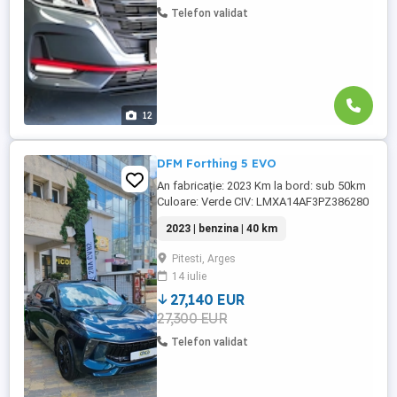
Telefon validat
12
DFM Forthing 5 EVO
An fabricație: 2023 Km la bord: sub 50km
Culoare: Verde CIV: LMXA14AF3PZ386280
Data eliberare CIV: 16.11.2023 Motor: cu
2023 | benzina | 40 km
ardere internă Capacitate cilindrică: 1481
cc Putere: 130 kW (177 CP) Combustibil:
Pitesti, Arges
Benzină Transmisie: 7DCT Viteza maximă:
14 iulie
180 km h Cuplu: 285 Nm Capacitate
rezervor: 55 litri Standard ...
27,140 EUR
27,300 EUR
Telefon validat