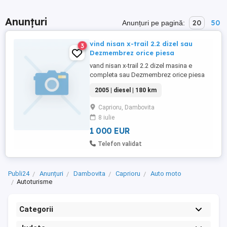
Anunțuri
20
50
Anunțuri pe pagină:
vind nisan x-trail 2.2 dizel sau
3
Dezmembrez orice piesa
vand nisan x-trail 2.2 dizel masina e
completa sau Dezmembrez orice piesa
pentru mai multe detalii sunați la nr
2005 | diesel | 180 km
Caprioru, Dambovita
8 iulie
1 000 EUR
Telefon validat
Publi24
Anunțuri
Dambovita
Caprioru
Auto moto
Autoturisme
Categorii