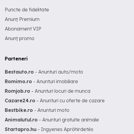
Puncte de fidelitate
Anunț Premium
Abonament VIP
Anunț promo
Parteneri
Bestauto.ro
- Anunturi auto/moto
Romimo.ro
- Anunturi imobiliare
Romjob.ro
- Anunturi locuri de munca
Cazare24.ro
- Anunturi cu oferte de cazare
Bestbike.ro
- Anunturi moto
Animalutul.ro
- Anunturi gratuite animale
Startapro.hu
- Ingyenes Apróhirdetés