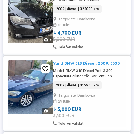
2009 | diesel | 322000 km
Targoviste, Dambovita
31 iulie
4,700 EUR
5,000 EUR
6
Telefon validat
Vand BMW 318 Diesel, 2009, 3300
Model: BMW 318 Diesel Pret: 3.300
Capacitate cilindrică: 1995 cm3 An
fabricație: 2009 Facelift, stare foarte bună,
2009 | diesel | 312900 km
consum redus, multiple dotări. Informații
suplimentare la telefon: Proprietar: Lucian
Targoviste, Dambovita
29 iulie
3,000 EUR
5
3,300 EUR
Telefon validat