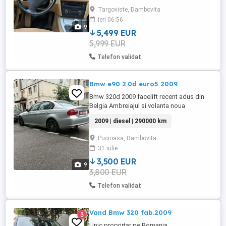
vânzare rapidă, e mașină pentru omul care
Targoviste, Dambovita
vrea E90 fără bătăi de cap. Optiuni : Faruri
ieri 06:56
bi-xenon adaptive Lumini de zi LED
9
Stopuri și ...
5,499 EUR
5,999 EUR
Telefon validat
Bmw e90 2.0d euro5 2009
Bmw 320d 2009 facelift recent adus din
Belgia Ambreiajul si volanta noua
Distribuție schimbata la 210k Masina are
2009 | diesel | 290000 km
290k reali
Pucioasa, Dambovita
31 iulie
3,500 EUR
9
3,800 EUR
Telefon validat
Vand Bmw 320 fab.2009
3
Unic proprirtar pe Romania