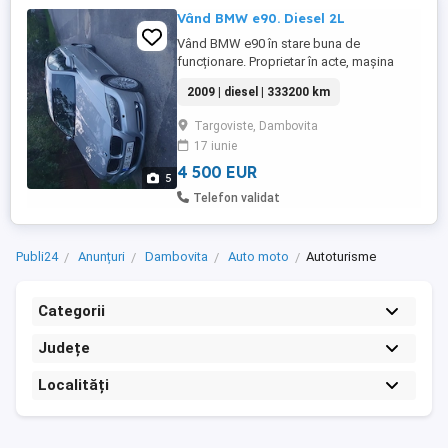
Vând BMW e90. Diesel 2L
Vând BMW e90 în stare buna de
funcționare. Proprietar în acte, mașina
personala. Accept și unele variante.
2009 | diesel | 333200 km
Mașina are interior de piele. Climatic. Navi
mare de fabrica. Mai multe detalii la
Targoviste, Dambovita
telefon. Pot trimite și video cu mașina.
17 iunie
4 500 EUR
5
Telefon validat
Publi24
Anunțuri
Dambovita
Auto moto
Autoturisme
Categorii
Județe
Localități