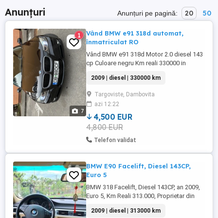
Anunțuri
20
50
Anunțuri pe pagină:
Vând BMW e91 318d automat,
1
înmatriculat RO
Vând BMW e91 318d Motor 2.0 diesel 143
cp Culoare negru Km reali 330000 in
creștere Cutie viteze automata Navigatie
2009 | diesel | 330000 km
Clima Scaune încălzite Jante de aliaj r16
Volan de piele cu comenzi Geamuri și
Targoviste, Dambovita
oglinzi electrice încălzite Pilot automat
azi 12:22
Senzori parcare spate Spalatoare de
7
faruri Faruri cu lupa și ...
4,500 EUR
4,800 EUR
Telefon validat
BMW E90 Facelift, Diesel 143CP,
Euro 5
BMW 318 Facelift, Diesel 143CP, an 2009,
Euro 5, Km Reali 313.000, Proprietar din
2019, Toate elementele de pe mașină sunt
2009 | diesel | 313000 km
originale, fără accident! Nu e mașină de