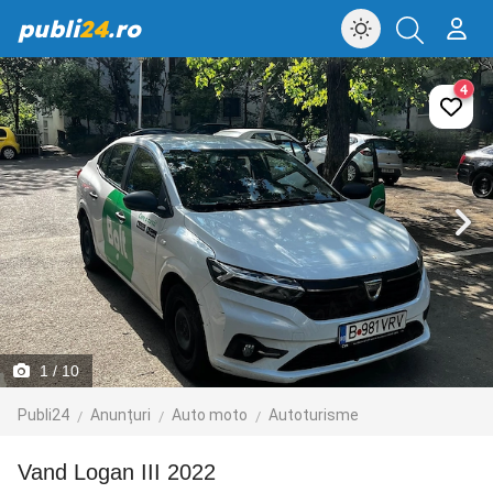
publi
24
.ro
4
1
/ 10
Publi24
Anunțuri
Auto moto
Autoturisme
Vand Logan III 2022