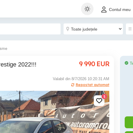
Contul meu
isme
9 990
EUR
T
estige 2022!!!
Valabil din 8/7/2026 10:20:31 AM
Repostat automat
5