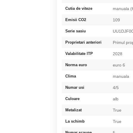
Cutia de viteze
manuala (
Emisii CO2
109
Serie sasiu
UU1DJF00
Proprietari anteriori
Primul pro
Valabilitate ITP
2028
Norma euro
euro 6
Clima
manuala
Numar usi
4/5
Culoare
alb
Metalizat
True
La schimb
True
Numar scaune
5