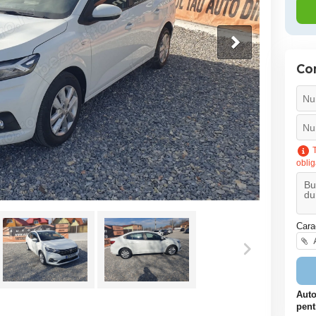
Co
T
oblig
Cara
A
Auto
pent