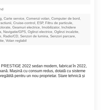
nd
g, Carte service, Comenzi volan, Computer de bord,
ractiunii, Cruise-control, ESP, Filtru de particule,
lorate, Geamuri electrice, Imobilizator, Inchidere
a, Navigatie/GPS, Oglinzi electrice, Oglinzi incalzite,
e, Radio/CD, Senzori de lumina, Senzori parcare,
ie, Volan reglabil
RESTIGE 2022 sedan modern, fabricat în 2022,
rbană. Mașină cu consum redus, dotată cu sisteme
regătită pentru un nou proprietar. Stare tehnică și