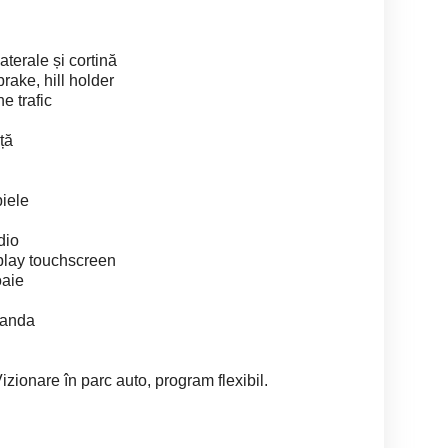
aterale și cortină
brake, hill holder
e trafic
ță
piele
dio
play touchscreen
oaie
manda
Vizionare în parc auto, program flexibil.