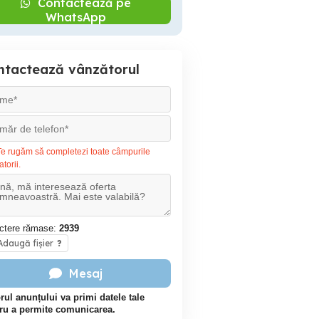
Contactează pe
WhatsApp
ntactează vânzătorul
e rugăm să completezi toate câmpurile
atorii.
ctere rămase:
2939
daugă fișier
?
Mesaj
rul anunțului va primi datele tale
ru a permite comunicarea.