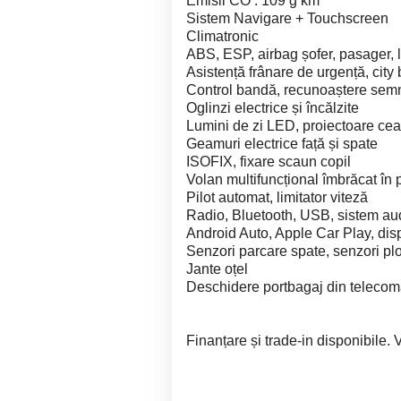
Emisii CO : 109 g km
Sistem Navigare + Touchscreen
Climatronic
ABS, ESP, airbag șofer, pasager, l
Asistență frânare de urgență, city 
Control bandă, recunoaștere semn
Oglinzi electrice și încălzite
Lumini de zi LED, proiectoare cea
Geamuri electrice față și spate
ISOFIX, fixare scaun copil
Volan multifuncțional îmbrăcat în 
Pilot automat, limitator viteză
Radio, Bluetooth, USB, sistem au
Android Auto, Apple Car Play, dis
Senzori parcare spate, senzori pl
Jante oțel
Deschidere portbagaj din teleco
Finanțare și trade-in disponibile. 