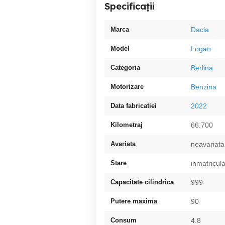
Specificații
Marca
Dacia
Model
Logan
Categoria
Berlina
Motorizare
Benzina
Data fabricatiei
2022
Kilometraj
66.700
Avariata
neavariata
Stare
inmatricul
Capacitate cilindrica
999
Putere maxima
90
Consum
4.8