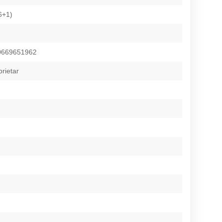
6+1)
669651962
prietar