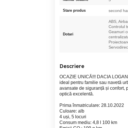
Stare produs
second ha
ABS, Airba
Controlul t
Geamuri co
Dotari
centralizat
Proiectoar
Servodirect
Descriere
OCAZIE UNICĂ!!! DACIA LOGAN P
ideal pentru familie sau navetă u
avansate de siguranță și confort, p
optică excelentă.
Prima înmatriculare: 28.10.2022
Culoare: alb
4 uși, 5 locuri
Consum mediu: 4,8 l 100 km