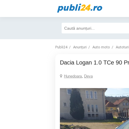
publi
24
.ro
Publi24
Anunțuri
Auto moto
Autotur
Dacia Logan 1.0 TCe 90 Pr
Hunedoara
,
Deva