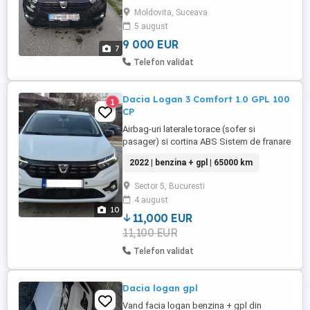
Dacia Logan Noua Generatie,
Moldovita, Suceava
achizitionata de noua din reprezentanta,
5 august
cu un singur proprietar si istoric complet,
fara accidente. Masina este intr-o ...
9 000 EUR
7
Telefon validat
Dacia Logan 3 Comfort 1.0 GPL 100
1
CP
Airbag-uri laterale torace (sofer si
pasager) si cortina ABS Sistem de franare
de urgenta automat - interurban AFU
2022 | benzina + gpl | 65000 km
(asistenta la franarea de urgenta) Airbag-
uri frontale (sofer si pasager) Centuri de
Sector 5, Bucuresti
siguranta fixe pentru locurile din fata 3
4 august
centuri de siguranta spate - cu prindere in
10
trei puncte Senzor ...
11,000 EUR
11,100 EUR
Telefon validat
Dacia logan gpl
Vand facia logan benzina + gpl din