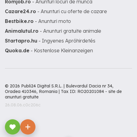
Romjob.ro
- Anunturi locuri de munca
Cazare24.ro
- Anunturi cu oferte de cazare
Bestbike.ro
- Anunturi moto
Animalutul.ro
- Anunturi gratuite animale
Startapro.hu
- Ingyenes Apróhirdetés
Quoka.de
- Kostenlose Kleinanzeigen
© 2026 Publi24 Digital S.R.L. | Bulevardul Dacia nr 34,
Oradea 410346, Romania | Tax ID: RO20201084 -
site de
anunturi gratuite
26.08.06.c0c206c