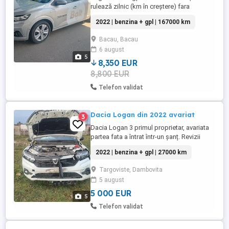
rulează zilnic (km în creștere) fara
probleme .
2022 | benzina + gpl | 167000 km
Bacau, Bacau
6 august
5
8,350 EUR
8,800 EUR
Telefon validat
Dacia Logan din 2022 avariat
3
Dacia Logan 3 primul proprietar, avariata
partea fata a întrat într-un șanț. Revizii
făcute numai la reprezentanța Dacia , nu
2022 | benzina + gpl | 27000 km
apare dauna .Se vinde numai cu fiscal ,
fara schimburi sau variante.
Targoviste, Dambovita
5 august
5 000 EUR
5
Telefon validat