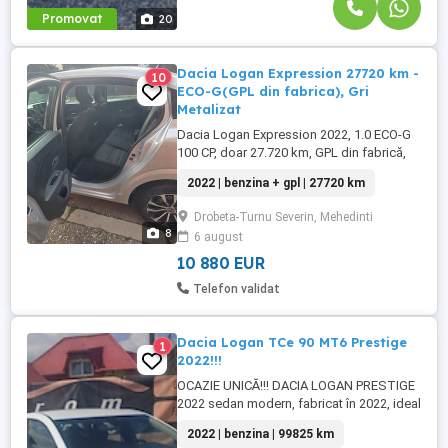
Promovat
20
Dacia Logan Expression 27720 km -
10
ECO-G(GPL din fabrica), Gri
Metalizat
Dacia Logan Expression 2022, 1.0 ECO-G
100 CP, doar 27.720 km, GPL din fabrică,
consum foarte mic, cameră marșarier,
2022 | benzina + gpl | 27720 km
senzori parcare și Android Auto Apple
CarPlay. Mașină întreținută, gata de drum.
Drobeta-Turnu Severin, Mehedinti
Mașina este într-o stare tehnică foarte
8
6 august
bună, întreținută corespunzător și folosită
cu grijă. Consum redus, ...
10 880 EUR
Telefon validat
Dacia Logan TCe 90 MT6 Prestige
1
2022!!!
OCAZIE UNICĂ!!! DACIA LOGAN PRESTIGE
2022 sedan modern, fabricat în 2022, ideal
pentru familie sau navetă urbană. Mașină
2022 | benzina | 99825 km
cu consum redus, dotată cu sisteme