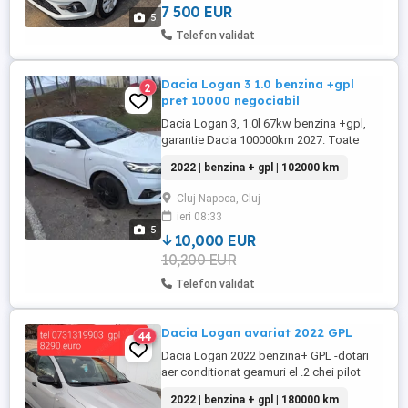
autorizat
7 500 EUR
5
Telefon validat
Dacia Logan 3 1.0 benzina +gpl
2
pret 10000 negociabil
Dacia Logan 3, 1.0l 67kw benzina +gpl,
garantie Dacia 100000km 2027. Toate
inspecțiile periodice si schimburile
2022 | benzina + gpl | 102000 km
efectuate in cadrul service-ului. 102000km
Mai multe detalii telefonic.
Cluj-Napoca, Cluj
ieri 08:33
5
10,000 EUR
10,200 EUR
Telefon validat
Dacia Logan avariat 2022 GPL
44
Dacia Logan 2022 benzina+ GPL -dotari
aer conditionat geamuri el .2 chei pilot
automat comenzi volan computer bord
2022 | benzina + gpl | 180000 km
.prezinta usoare zgarieturi conf poze