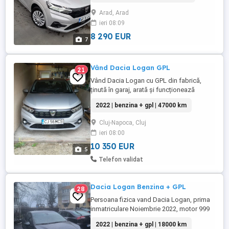
.180000km recent inmatriculat 8290euro -
Arad, Arad
tel o73131 9903
ieri 08:09
8 290 EUR
7
Vând Dacia Logan GPL
21
Vând Dacia Logan cu GPL din fabrică,
ținută în garaj, arată și funcționează
excelent. Sunt primul proprietar. Cârlig de
2022 | benzina + gpl | 47000 km
remorcare detașabil 1 Set de cauciucuri
de vară 1 Set de cauciucuri de iarnă INFO:
Cluj-Napoca, Cluj
0 7 4 0 3 0 4 6 3 0 ...
ieri 08:00
10 350 EUR
5
Telefon validat
Dacia Logan Benzina + GPL
28
Persoana fizica vand Dacia Logan, prima
inmatriculare Noiembrie 2022, motor 999
cm benzina + instalatie GPL din fabrica,
2022 | benzina + gpl | 18000 km
ideala Uber sau Taxi. 18500 Km reali,