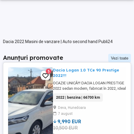
Dacia 2022 Masini de vanzare | Auto second hand Publi24
Anunțuri promovate
Vezi toate
Dacia Logan 1.0 TCe 90 Prestige
5
2022!!!
OCAZIE UNICĂ!!! DACIA LOGAN PRESTIGE
2022 sedan modern, fabricat în 2022, ideal
pentru familie sau navetă urbană. Mașină
2022 | benzina | 66700 km
cu consum redus, dotată cu sisteme
avansate de siguranță și confort, pregătită
Deva, Hunedoara
pentru un nou proprietar. Stare tehnică și
7 august
optică excelentă. Prima înmatriculare:
28.10.2022 Culoare: ...
9,990 EUR
10,500 EUR