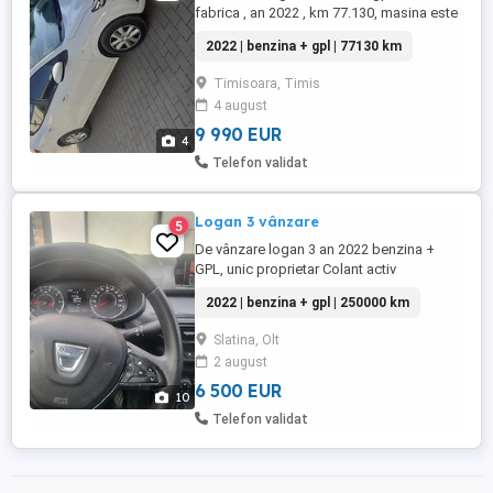
fabrica , an 2022 , km 77.130, masina este
inca in garantie, reviziile sant gratuie,
2022 | benzina + gpl | 77130 km
carlig remorcare, fara accidente,
cauciucuri vara noi ,pret 9.990 euro ,
Timisoara, Timis
negociabil.
4 august
9 990 EUR
4
Telefon validat
Logan 3 vânzare
5
De vânzare logan 3 an 2022 benzina +
GPL, unic proprietar Colant activ
2022 | benzina + gpl | 250000 km
Slatina, Olt
2 august
6 500 EUR
10
Telefon validat