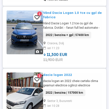
Vând Dacia Logan 1.0 tce cu gpl de
2
fabrica
Vând Dacia Logan 1.2 tce cu gpl de
fabrica. Dotări: - faruri full led automate -
scaune încălzite - senzor unghi mort -
2022 | benzina + gpl | 57400 km
comenzi pe volan - clima automata Preț
11300 euro, negociabil. NU ACCEPT
Craiova, Dolj
SCHIMBURI!!!
ieri 11:23
9
11,300 EUR
11,900 EUR
dacia logan 2022
2
dacia logan an 2022 cheie cartela clima
geamuri electrice oglinzi electrice
proiectoare ceata comenzi volan pilot
2022 | benzina | 157000 km
automat ultima revizie 26. km motorizare
1L benzina asig valabila itp valabil masina
Sector 3, Bucuresti
se prezinta in stare fff ok..aspect int ext
ieri 10:28
impecabil anvelope vara accept orice test