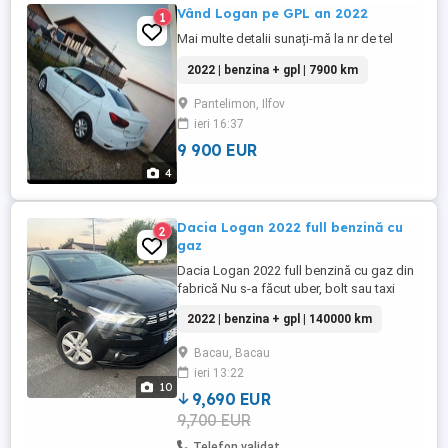
Vând Logan pe GPL an 2022
1
Mai multe detalii sunați-mă la nr de tel
2022 | benzina + gpl | 7900 km
Pantelimon, Ilfov
ieri 16:37
9 900 EUR
4
Dacia Logan 2022 full benzină cu
2
gaz
Dacia Logan 2022 full benzină cu gaz din
fabrică Nu s-a făcut uber, bolt sau taxi
Camera spate, klima , NAVI Mai multe
2022 | benzina + gpl | 140000 km
detalii la tel. Nu răspund la e-mail sau
mesaje
Bacau, Bacau
ieri 13:22
10
9,690 EUR
9,700 EUR
Telefon validat