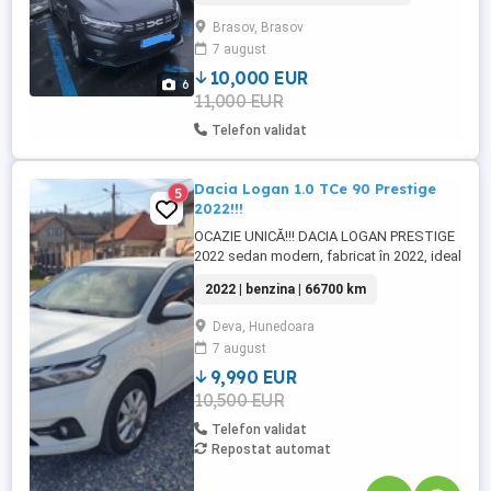
accept orice test. Multiple dotari (aer
Brasov, Brasov
conditionat, geamuri electrice, senzori
7 august
parcare etc). ITP valabil 2 ani. Prețul este
fix 10000 euro.
10,000 EUR
6
11,000 EUR
Telefon validat
Dacia Logan 1.0 TCe 90 Prestige
5
2022!!!
OCAZIE UNICĂ!!! DACIA LOGAN PRESTIGE
2022 sedan modern, fabricat în 2022, ideal
pentru familie sau navetă urbană. Mașină
2022 | benzina | 66700 km
cu consum redus, dotată cu sisteme
avansate de siguranță și confort, pregătită
Deva, Hunedoara
pentru un nou proprietar. Stare tehnică și
7 august
optică excelentă. Prima înmatriculare:
28.10.2022 Culoare: ...
9,990 EUR
10,500 EUR
Telefon validat
Repostat automat