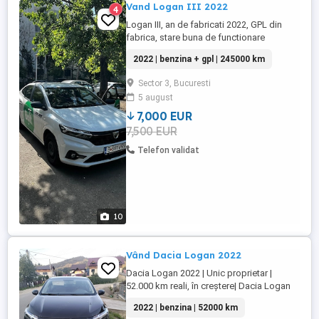
Vand Logan III 2022
4
Logan III, an de fabricati 2022, GPL din
fabrica, stare buna de functionare
2022 | benzina + gpl | 245000 km
Sector 3, Bucuresti
5 august
7,000 EUR
7,500 EUR
Telefon validat
10
Vând Dacia Logan 2022
Dacia Logan 2022 | Unic proprietar |
52.000 km reali, în creștere| Dacia Logan
Noua Generatie Decembrie 2022 | Unic
2022 | benzina | 52000 km
proprietar | Stare impecabila Se vinde