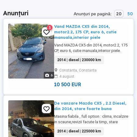
Anunțuri
20
50
Anunțuri pe pagină:
Vand MAZDA CX5 din 2014,
3
motor2.2, 175 CP, euro 6, cutie
manuala,interior piele
Vand MAZDA CX5 din 2014, motor2.2, 175
CP, euro 6, cutie manuala,interior piele.
Distributia si turbinele au fost schimbate
2014 | diesel | 230000 km
recent(ofer documente justificative).
Masina se vinde cu un set de roti de iarna
Constanta, Constanta
(jantele sunt originale atat pe masina cat
6
4 august
si pe setul de iarna). Pret:10500 euro.
Detalii: Ad ...
10 500 EUR
De vanzare Mazda CX5 , 2.2 Diesel,
din 2014, stare foarte buna
Masina fiabila , full option : clima, incalzire
in scaune,revizii facute la timp, stare
foarte buna.
2014 | diesel | 225000 km