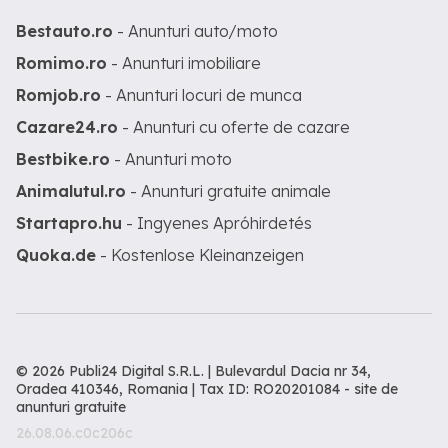
Bestauto.ro
- Anunturi auto/moto
Romimo.ro
- Anunturi imobiliare
Romjob.ro
- Anunturi locuri de munca
Cazare24.ro
- Anunturi cu oferte de cazare
Bestbike.ro
- Anunturi moto
Animalutul.ro
- Anunturi gratuite animale
Startapro.hu
- Ingyenes Apróhirdetés
Quoka.de
- Kostenlose Kleinanzeigen
© 2026 Publi24 Digital S.R.L. | Bulevardul Dacia nr 34,
Oradea 410346, Romania | Tax ID: RO20201084 -
site de
anunturi gratuite
26.08.06.c0c206c