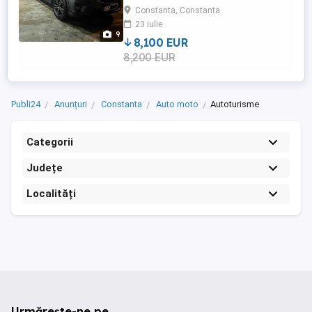
Constanta, Constanta
23 iulie
9
8,100 EUR
8,200 EUR
Publi24
Anunțuri
Constanta
Auto moto
Autoturisme
Categorii
Județe
Localități
Urmărește-ne pe