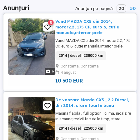
Anunțuri
20
50
Anunțuri pe pagină:
Vand MAZDA CX5 din 2014,
3
motor2.2, 175 CP, euro 6, cutie
manuala,interior piele
Vand MAZDA CX5 din 2014, motor2.2, 175
CP, euro 6, cutie manuala,interior piele.
Distributia si turbinele au fost schimbate
2014 | diesel | 230000 km
recent(ofer documente justificative).
Masina se vinde cu un set de roti de iarna
Constanta, Constanta
(jantele sunt originale atat pe masina cat
6
4 august
si pe setul de iarna). Pret:10500 euro.
Detalii: Ad ...
10 500 EUR
De vanzare Mazda CX5 , 2.2 Diesel,
din 2014, stare foarte buna
Masina fiabila , full option : clima, incalzire
in scaune,revizii facute la timp, stare
foarte buna.
2014 | diesel | 225000 km
Constanta, Constanta