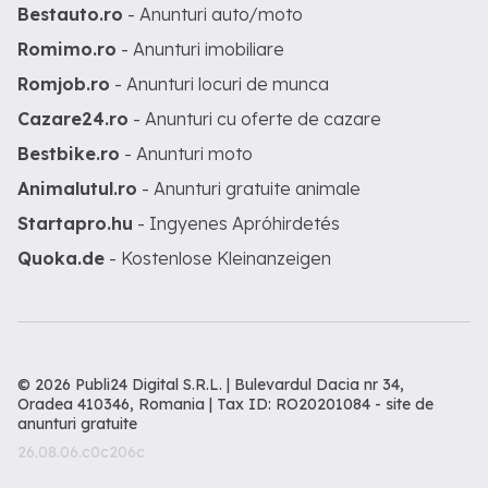
Bestauto.ro
- Anunturi auto/moto
Romimo.ro
- Anunturi imobiliare
Romjob.ro
- Anunturi locuri de munca
Cazare24.ro
- Anunturi cu oferte de cazare
Bestbike.ro
- Anunturi moto
Animalutul.ro
- Anunturi gratuite animale
Startapro.hu
- Ingyenes Apróhirdetés
Quoka.de
- Kostenlose Kleinanzeigen
© 2026 Publi24 Digital S.R.L. | Bulevardul Dacia nr 34,
Oradea 410346, Romania | Tax ID: RO20201084 -
site de
anunturi gratuite
26.08.06.c0c206c