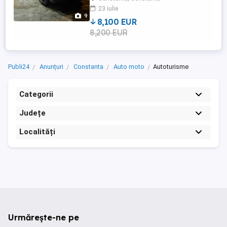
23 iulie
9
8,100 EUR
8,200 EUR
Publi24
Anunțuri
Constanta
Auto moto
Autoturisme
Categorii
Județe
Localități
Urmărește-ne pe