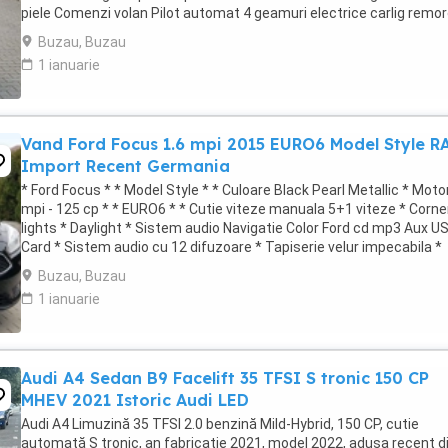
piele Comenzi volan Pilot automat 4 geamuri electrice carlig remo
jante ...
Buzau, Buzau
1 ianuarie
Vand Ford Focus 1.6 mpi 2015 EURO6 Model Style R
Import Recent Germania
* Ford Focus * * Model Style * * Culoare Black Pearl Metallic * Moto
mpi - 125 cp * * EURO6 * * Cutie viteze manuala 5+1 viteze * Corne
lights * Daylight * Sistem audio Navigatie Color Ford cd mp3 Aux U
Card * Sistem audio cu 12 difuzoare * Tapiserie velur impecabila *
Incalzire ...
Buzau, Buzau
1 ianuarie
Audi A4 Sedan B9 Facelift 35 TFSI S tronic 150 CP
MHEV 2021 Istoric Audi LED
Audi A4 Limuzină 35 TFSI 2.0 benzină Mild-Hybrid, 150 CP, cutie
automată S tronic, an fabricație 2021, model 2022, adusa recent d