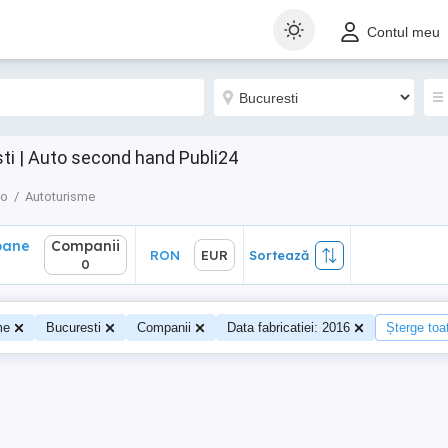
ane
Companii
RON
EUR
Sortează
Contul meu
0
ti | Auto second hand Publi24
to
Autoturisme
oane
Companii
RON
EUR
Sortează
0
me
Bucuresti
Companii
Data fabricatiei: 2016
Șterge toat