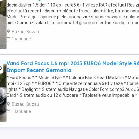
dacia duster 1.5 dci -110 cp - euro5 6+1 viteze RAR efectuat Reviz
efectuată recent - discuri + plăcuțe frane , ulei + filtre, baterie noua
Model Prestige Tapiserie piele cu incalzire scaune navigatie color 
piele Comenzi volan Pilot automat 4 geamuri electrice carlig remo
jante ...
Buzau, Buzau
1 ianuarie
Vand Ford Focus 1.6 mpi 2015 EURO6 Model Style R
Import Recent Germania
* Ford Focus * * Model Style * * Culoare Black Pearl Metallic * Moto
mpi - 125 cp * * EURO6 * * Cutie viteze manuala 5+1 viteze * Corne
lights * Daylight * Sistem audio Navigatie Color Ford cd mp3 Aux U
Card * Sistem audio cu 12 difuzoare * Tapiserie velur impecabila *
Incalzire ...
Buzau, Buzau
1 ianuarie