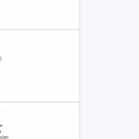
0
t
ie
..
volan