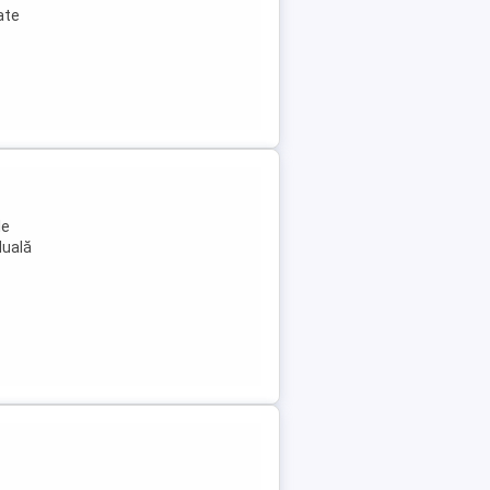
ate
le
duală