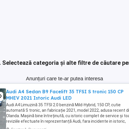
.
Selectează categoria și alte filtre de căutare pe
Anunțuri care te-ar putea interesa
Audi A4 Sedan B9 Facelift 35 TFSI S tronic 150 CP
MHEV 2021 Istoric Audi LED
Audi A4 Limuzină 35 TFSI 2.0 benzină Mild-Hybrid, 150 CP, cutie
automată S tronic, an fabricație 2021, model 2022, adusa recent d
Olanda. Mașină bine întreținută, cu istoric complet de service și to
reviziile efectuate în reprezentanță Audi, fara incidente in istoric,
raport verificare CarVertical ...