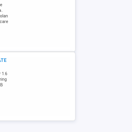
ie
..
volan
rcare
ATE
r 1.6
ring
SB