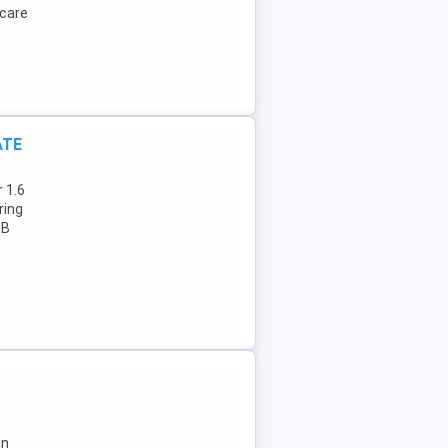
rcare
ATE
r 1.6
ring
SB
in