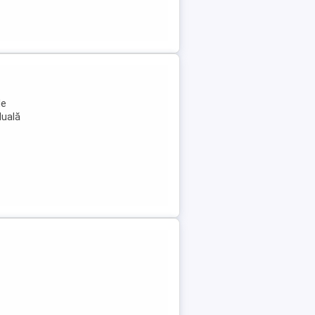
le
duală