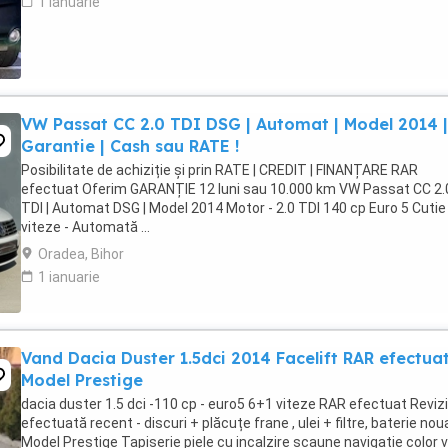
1 ianuarie
VW Passat CC 2.0 TDI DSG | Automat | Model 2014 |
Garantie | Cash sau RATE !
Posibilitate de achiziție și prin RATE | CREDIT | FINANȚARE RAR
efectuat Oferim GARANȚIE 12 luni sau 10.000 km VW Passat CC 2.
TDI | Automat DSG | Model 2014 Motor - 2.0 TDI 140 cp Euro 5 Cutie
viteze - Automată ...
Oradea, Bihor
1 ianuarie
Vand Dacia Duster 1.5dci 2014 Facelift RAR efectua
Model Prestige
dacia duster 1.5 dci -110 cp - euro5 6+1 viteze RAR efectuat Reviz
efectuată recent - discuri + plăcuțe frane , ulei + filtre, baterie noua
Model Prestige Tapiserie piele cu incalzire scaune navigatie color 