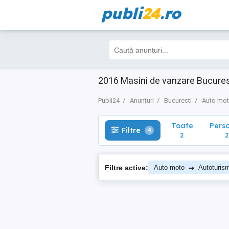
publi
24
.ro
Toate
Perso
Filtre
4
2
2
2016 Masini de vanzare Bucures
Publi24
Anunțuri
Bucuresti
Auto mo
Toate
Pers
Filtre
4
2
2
→
Filtre active:
Auto moto
Autoturis