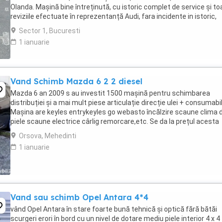
Olanda. Mașină bine întreținută, cu istoric complet de service și to
reviziile efectuate în reprezentanță Audi, fara incidente in istoric,
raport verificare CarVertical ...
Sector 1, Bucuresti
1 ianuarie
Vand Schimb Mazda 6 2 2 diesel
Mazda 6 an 2009 s au investit 1500 mașină pentru schimbarea
distribuției și a mai mult piese articulație direcție ulei + consumabi
Mașina are keyles entrykeyles go webasto încălzire scaune clima 
piele scaune electrice cârlig remorcare,etc. Se da la prețul acesta
fiindcă este afectată de grindină ...
Orsova, Mehedinti
1 ianuarie
Vand sau schimb Opel Antara 4*4
vând Opel Antara în stare foarte bună tehnică și optică fără bătăi
scurgeri erori în bord cu un nivel de dotare mediu piele interior 4 x 4