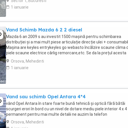
Sector 1, Bucuresti
1 ianuarie
Vand Schimb Mazda 6 2 2 diesel
Mazda 6 an 2009 s au investit 1500 mașină pentru schimbarea
distribuției și a mai mult piese articulație direcție ulei + consumabi
Mașina are keyles entrykeyles go webasto încălzire scaune clima 
piele scaune electrice cârlig remorcare,etc. Se da la prețul acesta
fiindcă este afectată de grindină ...
Orsova, Mehedinti
1 ianuarie
Vand sau schimb Opel Antara 4*4
vând Opel Antara în stare foarte bună tehnică și optică fără bătăi
scurgeri erori în bord cu un nivel de dotare mediu piele interior 4 x 4
permanent pentru mai multe detalii ne auzim la telefon
Orsova, Mehedinti