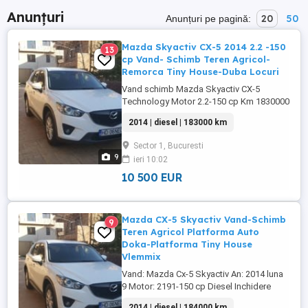
Anunțuri
20
50
Anunțuri pe pagină:
Mazda Skyactiv CX-5 2014 2.2 -150
13
cp Vand- Schimb Teren Agricol-
Remorca Tiny House-Duba Locuri
Vand schimb Mazda Skyactiv CX-5
Technology Motor 2.2-150 cp Km 1830000
Cutie manuala Geamuri electrice Senzori
2014 | diesel | 183000 km
parcare spate Inchidere centralizata E.T.C.
Schimb teren agricol: Remorca Vlemmix
Sector 1, Bucuresti
Duba locuri: VW Crafter Ford Transit
9
ieri 10:02
Mercedes Sprinter. Pret schimb 12700 eur
Pret vanzare 10500 La vanzare ...
10 500 EUR
Mazda CX-5 Skyactiv Vand-Schimb
9
Teren Agricol Platforma Auto
Doka-Platforma Tiny House
Vlemmix
Vand: Mazda Cx-5 Skyactiv An: 2014 luna
9 Motor: 2191-150 cp Diesel Inchidere
centralizata Geamuri electrie Ac Senzori
2014 | diesel | 184000 km