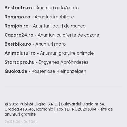
Bestauto.ro
- Anunturi auto/moto
Romimo.ro
- Anunturi imobiliare
Romjob.ro
- Anunturi locuri de munca
Cazare24.ro
- Anunturi cu oferte de cazare
Bestbike.ro
- Anunturi moto
Animalutul.ro
- Anunturi gratuite animale
Startapro.hu
- Ingyenes Apróhirdetés
Quoka.de
- Kostenlose Kleinanzeigen
© 2026 Publi24 Digital S.R.L. | Bulevardul Dacia nr 34,
Oradea 410346, Romania | Tax ID: RO20201084 -
site de
anunturi gratuite
26.08.06.c0c206c