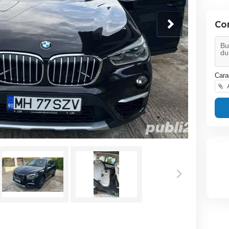
Co
Cara
A