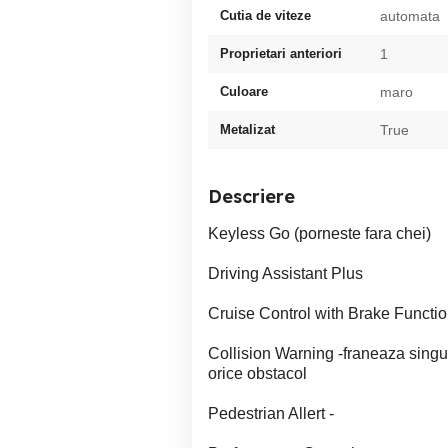
Cutia de viteze
automata
Proprietari anteriori
1
Culoare
maro
Metalizat
True
Descriere
Keyless Go (porneste fara chei)
Driving Assistant Plus
Cruise Control with Brake Functi
Collision Warning -franeaza singur
orice obstacol
Pedestrian Allert -