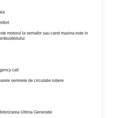
ala
mfort
e motorul la semafor sau cand masina este in
ombustibilului
gency call
rele semnele de circulatie rutiere
torizarea Ultima Generatie