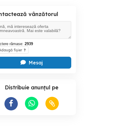
ntactează vânzătorul
ctere rămase:
2939
daugă fișier
?
Mesaj
Distribuie anunțul pe