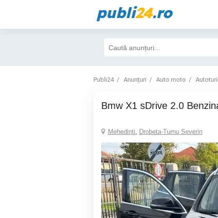
publi
24
.ro
Publi24
Anunțuri
Auto moto
Autotur
Bmw X1 sDrive 2.0 Benzin
Mehedinti
,
Drobeta-Turnu Severin