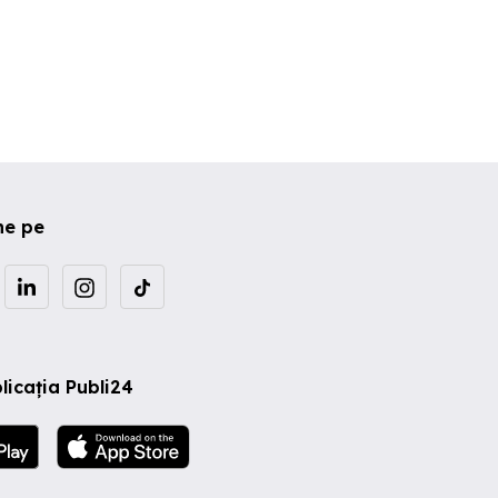
ne pe
licația Publi24