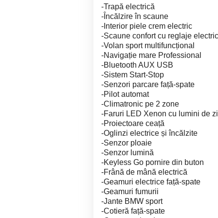
-Trapă electrică
-Încălzire în scaune
-Interior piele crem electric
-Scaune confort cu reglaje electri
-Volan sport multifuncțional
-Navigație mare Professional
-Bluetooth AUX USB
-Sistem Start-Stop
-Senzori parcare față-spate
-Pilot automat
-Climatronic pe 2 zone
-Faruri LED Xenon cu lumini de zi
-Proiectoare ceață
-Oglinzi electrice și încălzite
-Senzor ploaie
-Senzor lumină
-Keyless Go pornire din buton
-Frână de mână electrică
-Geamuri electrice față-spate
-Geamuri fumurii
-Jante BMW sport
-Cotieră față-spate