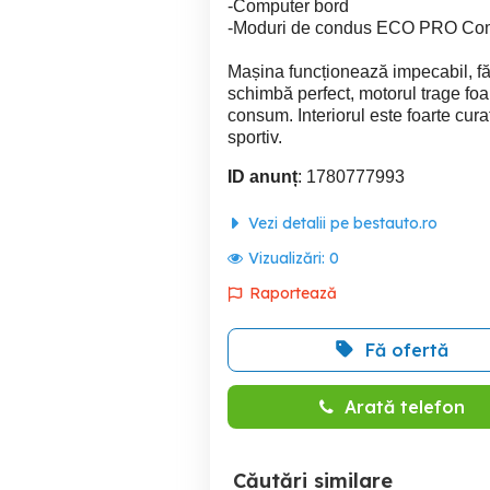
-Computer bord
-Moduri de condus ECO PRO Comf
Mașina funcționează impecabil, fă
schimbă perfect, motorul trage foar
consum. Interiorul este foarte curat
sportiv.
ID anunț
: 1780777993
Vezi detalii pe bestauto.ro
Vizualizări:
0
Raportează
Fă ofertă
Arată telefon
Căutări similare