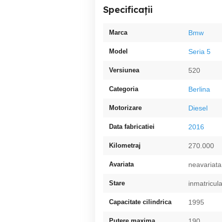
Specificații
Marca
Bmw
Model
Seria 5
Versiunea
520
Categoria
Berlina
Motorizare
Diesel
Data fabricatiei
2016
Kilometraj
270.000
Avariata
neavariata
Stare
inmatricul
Capacitate cilindrica
1995
Putere maxima
190