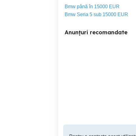
Bmw până în 15000 EUR
Bmw Seria 5 sub 15000 EUR
Anunțuri recomandate
BMW Seria 3 - 2017 -
V
Facelift- Euro 6 (fără
AdBlue)
Titu
9,600 EUR