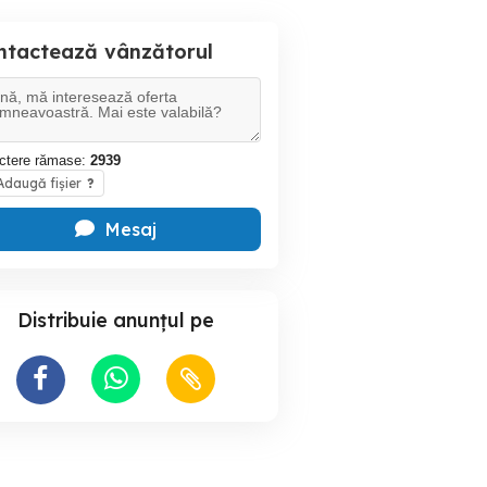
ntactează vânzătorul
ctere rămase:
2939
daugă fișier
?
Mesaj
Distribuie anunțul pe