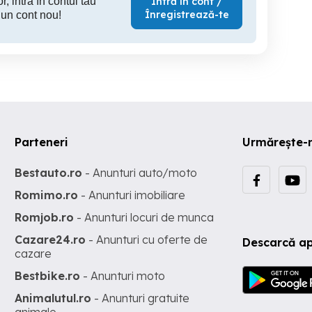
r, intră în contul tău
Intră în cont /
Înregistrează-te
 un cont nou!
Parteneri
Urmărește-
Bestauto.ro
- Anunturi auto/moto
Romimo.ro
- Anunturi imobiliare
Romjob.ro
- Anunturi locuri de munca
Cazare24.ro
- Anunturi cu oferte de
Descarcă ap
cazare
Bestbike.ro
- Anunturi moto
Animalutul.ro
- Anunturi gratuite