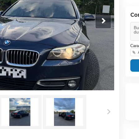
Co
Cara
A