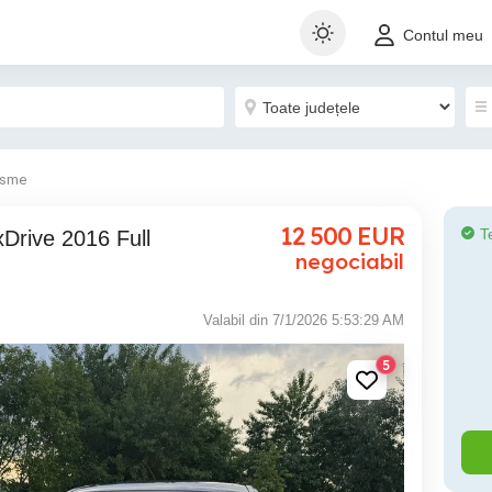
Contul meu
isme
12 500
EUR
T
negociabil
Valabil din 7/1/2026 5:53:29 AM
5