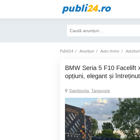
publi
24
.ro
Publi24
Anunțuri
Auto moto
Autotur
BMW Seria 5 F10 Facelift xDrive 2016 Full
opțiuni, elegant și întreținut
Dambovita
,
Targoviste