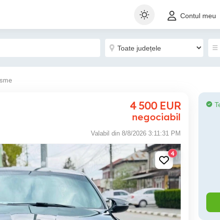
Contul meu
isme
4 500
EUR
T
negociabil
Valabil din 8/8/2026 3:11:31 PM
4