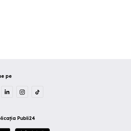
ne pe
licația Publi24