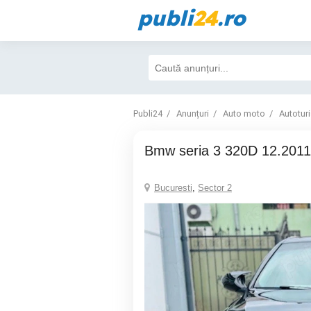
publi
24
.ro
Publi24
Anunțuri
Auto moto
Autotur
Bmw seria 3 320D 12.2011
Bucuresti
,
Sector 2