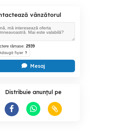
ntactează vânzătorul
ctere rămase:
2939
daugă fișier
?
Mesaj
Distribuie anunțul pe