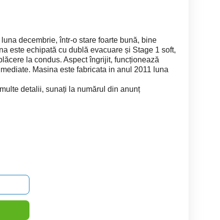
una decembrie, într-o stare foarte bună, bine
șina este echipată cu dublă evacuare și Stage 1 soft,
plăcere la condus. Aspect îngrijit, funcționează
i imediate. Masina este fabricata in anul 2011 luna
multe detalii, sunați la numărul din anunț