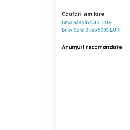
Căutări similare
Bmw până în 5000 EUR
Bmw Seria 3 sub 5000 EUR
Anunțuri recomandate
vand bmw e90 2.0d 2007
bmw seria 3
Sector 1
3,800 EUR