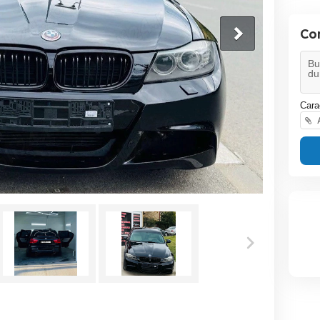
Co
Cara
A