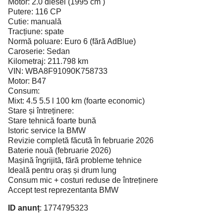
Motor: 2.0 diesel (1995 cm )
Putere: 116 CP
Cutie: manuală
Tracțiune: spate
Normă poluare: Euro 6 (fără AdBlue)
Caroserie: Sedan
Kilometraj: 211.798 km
VIN: WBA8F91090K758733
Motor: B47
Consum:
Mixt: 4.5 5.5 l 100 km (foarte economic)
Stare și întreținere:
Stare tehnică foarte bună
Istoric service la BMW
Revizie completă făcută în februarie 2026
Baterie nouă (februarie 2026)
Mașină îngrijită, fără probleme tehnice
Ideală pentru oraș și drum lung
Consum mic + costuri reduse de întreținere
Accept test reprezentanta BMW
ID anunț
: 1774795323