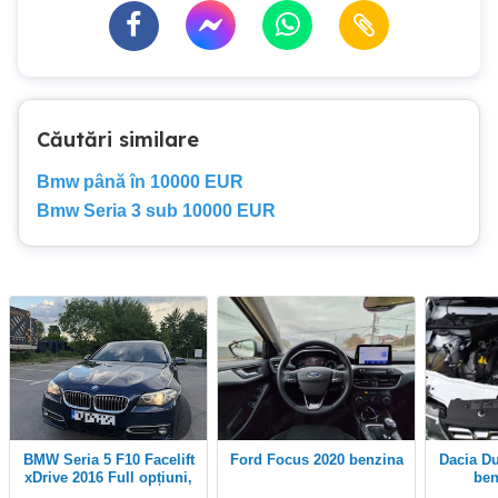
Căutări similare
Bmw până în 10000 EUR
Bmw Seria 3 sub 10000 EUR
BMW Seria 5 F10 Facelift
Ford Focus 2020 benzina
Dacia Duster 4x4 an 2015
xDrive 2016 Full opțiuni,
ben
elegant și întreținut
Inma