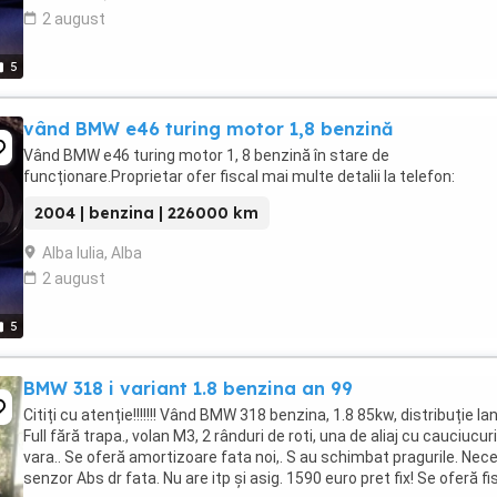
2 august
5
vând BMW e46 turing motor 1,8 benzină
Vând BMW e46 turing motor 1, 8 benzină în stare de
funcționare.Proprietar ofer fiscal mai multe detalii la telefon:
2004 | benzina | 226000 km
Alba Iulia, Alba
2 august
5
BMW 318 i variant 1.8 benzina an 99
Citiți cu atenție!!!!!!! Vând BMW 318 benzina, 1.8 85kw, distribuție lan
Full fără trapa., volan M3, 2 rânduri de roti, una de aliaj cu cauciucur
vara.. Se oferă amortizoare fata noi,. S au schimbat pragurile. Nec
senzor Abs dr fata. Nu are itp și asig. 1590 euro pret fix! Se oferă fi