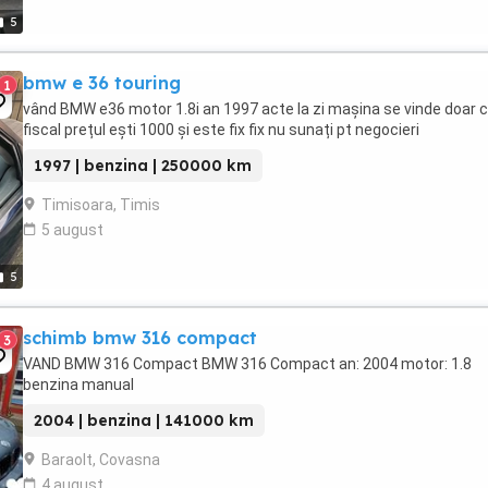
5
bmw e 36 touring
1
vând BMW e36 motor 1.8i an 1997 acte la zi mașina se vinde doar 
fiscal prețul ești 1000 și este fix fix nu sunați pt negocieri
1997 | benzina | 250000 km
Timisoara, Timis
5 august
5
schimb bmw 316 compact
3
VAND BMW 316 Compact BMW 316 Compact an: 2004 motor: 1.8
benzina manual
2004 | benzina | 141000 km
Baraolt, Covasna
4 august