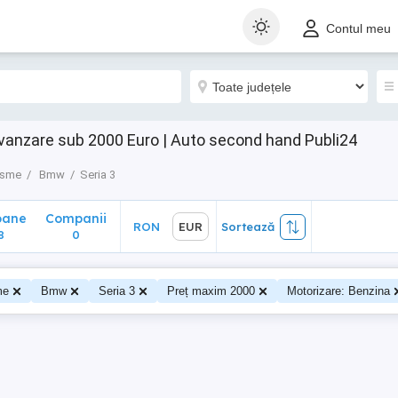
ane
Companii
RON
EUR
Sortează
Contul meu
0
vanzare sub 2000 Euro | Auto second hand Publi24
isme
Bmw
Seria 3
oane
Companii
RON
EUR
Sortează
8
0
me
Bmw
Seria 3
Preț maxim 2000
Motorizare: Benzina