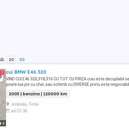
nă:
20
50
cui BMW E46 320
7
VIND CUI E46 320,318,316 CU TOT CU PRIZA cuiu este decuplabil s
poate lua jos cu chei ,sau schimb cu DIVERSE pretu este negociabi
2005 | benzina | 120000 km
Jimbolia, Timis
azi 21:36
4