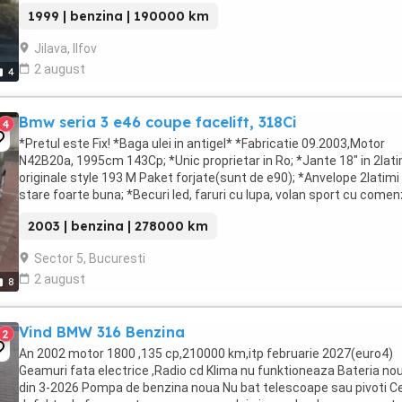
...
1999 | benzina | 190000 km
Jilava, Ilfov
2 august
4
Bmw seria 3 e46 coupe facelift, 318Ci
4
*Pretul este Fix! *Baga ulei in antigel* *Fabricatie 09.2003,Motor
N42B20a, 1995cm 143Cp; *Unic proprietar in Ro; *Jante 18" in 2lati
originale style 193 M Paket forjate(sunt de e90); *Anvelope 2latimi 
stare foarte buna; *Becuri led, faruri cu lupa, volan sport cu comenz
pilot automat; *Cd ...
2003 | benzina | 278000 km
Sector 5, Bucuresti
2 august
8
Vind BMW 316 Benzina
2
An 2002 motor 1800 ,135 cp,210000 km,itp februarie 2027(euro4)
Geamuri fata electrice ,Radio cd Klima nu funktioneaza Bateria no
din 3-2026 Pompa de benzina noua Nu bat telescoape sau pivoti C