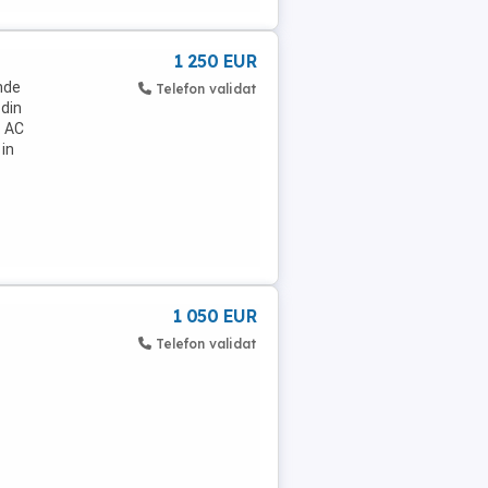
1 250 EUR
inde
Telefon validat
 din
. AC
 in
1 050 EUR
Telefon validat