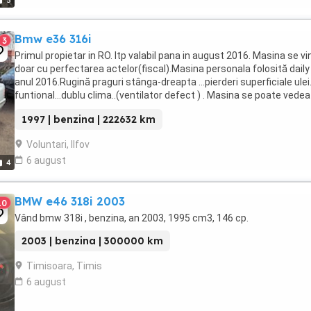
5
Bmw e36 316i
3
Primul propietar in RO. Itp valabil pana in august 2016. Masina se v
doar cu perfectarea actelor(fiscal).Masina personala folosită daily
anul 2016.Rugină praguri stânga-dreapta ...pierderi superficiale ulei
funtional...dublu clima..(ventilator defect ) . Masina se poate vedea
Voluntari ...
1997 | benzina | 222632 km
Voluntari, Ilfov
6 august
4
BMW e46 318i 2003
10
Vând bmw 318i , benzina, an 2003, 1995 cm3, 146 cp.
2003 | benzina | 300000 km
Timisoara, Timis
6 august