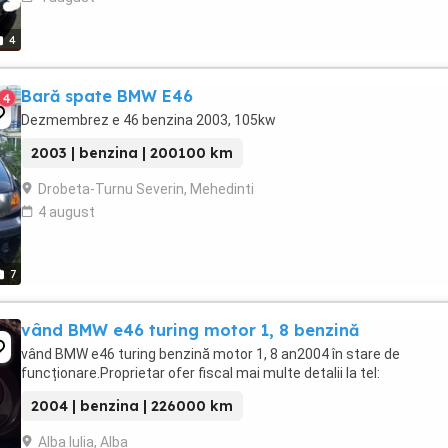
4
Bară spate BMW E46
4
Dezmembrez e 46 benzina 2003, 105kw
2003 | benzina | 200100 km
Drobeta-Turnu Severin, Mehedinti
4 august
7
vând BMW e46 turing motor 1, 8 benzină
vând BMW e46 turing benzină motor 1, 8 an2004 în stare de
funcționare.Proprietar ofer fiscal mai multe detalii la tel:
2004 | benzina | 226000 km
Alba Iulia, Alba