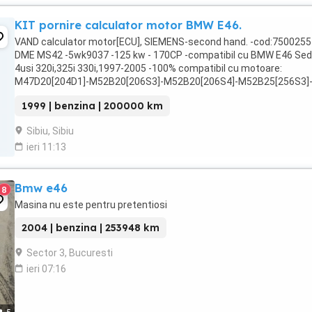
KIT pornire calculator motor BMW E46.
VAND calculator motor[ECU], SIEMENS-second hand. -cod:7500255
DME MS42 -5wk9037 -125 kw - 170CP -compatibil cu BMW E46 Se
4usi 320i,325i 330i,1997-2005 -100% compatibil cu motoare:
M47D20[204D1]-M52B20[206S3]-M52B20[206S4]-M52B25[256S3]
M52B25[256S4]-M52B28[286S1]-M52B28[286S2]-M54B22[226S1].
1999 | benzina | 200000 km
Kitul ...
Sibiu, Sibiu
ieri 11:13
Bmw e46
8
Masina nu este pentru pretentiosi
2004 | benzina | 253948 km
Sector 3, Bucuresti
ieri 07:16