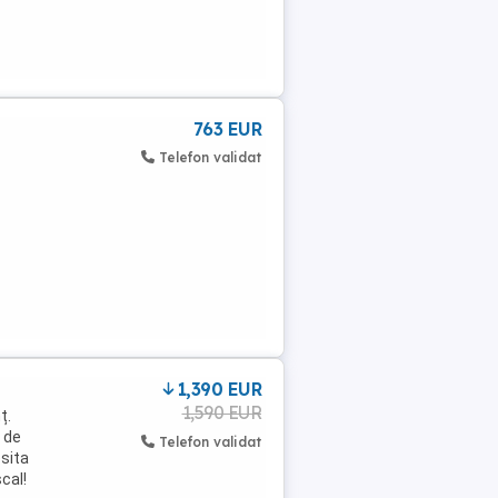
763 EUR
Telefon validat
1,390 EUR
1,590 EUR
ț.
i de
Telefon validat
esita
scal!