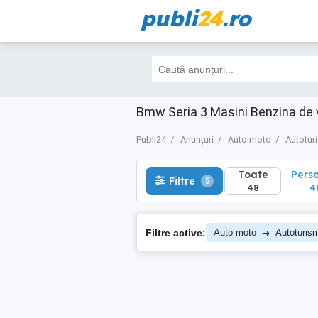
publi
24
.ro
Toate
Perso
Filtre
5
48
48
Bmw Seria 3 Masini Benzina de 
Publi24
Anunțuri
Auto moto
Autotur
Toate
Pers
Filtre
5
48
4
→
Filtre active:
Auto moto
Autoturis