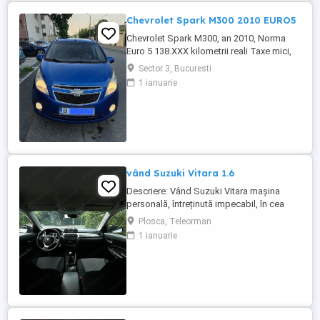
Chevrolet Spark M300 2010 EURO5
Chevrolet Spark M300, an 2010, Norma
Euro 5 138.XXX kilometrii reali Taxe mici,
consum mic 5-6% in oras, costuri mici de
Sector 3, Bucuresti
intretinere Dotari: -Motor 1.0 16v 68cp,
1 ianuarie
Euro 5, Distributie Lant -AC manual
functional -ABS -Proiectoare ceata -
Computer de bord, temperatura exterioare
-CD, USB, comenzi pe volan -Oglinzi ...
vând Suzuki Vitara 1.6
Descriere: Vând Suzuki Vitara mașina
personală, întreținută impecabil, în cea
mai căutată configurație pentru fiabilitate:
Plosca, Teleorman
motorul 1.6 benzină aspirat (distribuție
1 ianuarie
lanț) și tracțiune integrală AllGrip Date
tehnice & istoric : Rulaj:330140( reali
verificabili) Proprietar: al doilea proprietar
Motorizare ...