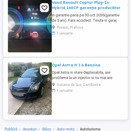
Vand Renault Captur Plug-In
Hybrid 160CP garanție producător
In garantie pana pe 30 oct 2026(garantie
de 5 ani). Fara accidect. Tinuta in garaj
(arata ca noua, nu are zgarieturi). Folosita
Ploiesti, Prahova
doar la naveta(30km zilnic). Nu are urme
1 ianuarie
de uzura, placutele si discurile nu sunt
deloc uzate datarita sistemului de franare
regenerativa. Masina are foarte multe
dotari suplimentare ...
Opel Astra H 1.6 Benzina
Opel Astra in stare deplasabila, are
problema la un injector si nu mai are
putere dar se poate deplasa, pretul este
Vulcana de Sus, Dambovita
negociabil la fata locului, masina are si
1 ianuarie
instalație Gpl omologată.
Publi24
Anunțuri
Bihor
Auto moto
Autoturisme