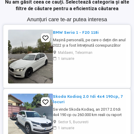
Nu am găsit ceea ce cauți.
Selectează categoria și alte
filtre de căutare pentru a eficientiza căutarea
Anunțuri care te-ar putea interesa
BMW Seria 1 - F20 118i
Mașină personală, pe care o dețin din anul
2022 și a fost întreținută corespunzător
(revizia la 8000-9000 km). Distribuție,
Maldaeni, Teleorman
ambreiaj și suspensie (telescoape,
1 ianuarie
brațe+bucși)- au fost înlocuite cu un an în
urmă. Două seturi de jante din aliaj
(ambele de culoare neagră).
Skoda Kodiaq 2.0 tdi 4x4 190cp, 7
locuri
Se vinde Skoda Kodiaq, an 2017 2.0 tdi
4x4 190 cp cu 260.000 km reali cu raport
car vertical. La 253.000 km s-a efectuat
Sector 5, Bucuresti
revizie cu facturi la: ulei+filtre, plăcute
1 ianuarie
frână, rulment spate, schimbat ulei dsg ,