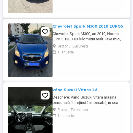
cutie transfer, grup Haldex, schimbat
flanșă grup. Dotări: Faruri full led, scaune
fata încălzite ...
Chevrolet Spark M300 2010 EURO5
Chevrolet Spark M300, an 2010, Norma
Euro 5 138.XXX kilometrii reali Taxe mici,
consum mic 5-6% in oras, costuri mici de
Sector 3, Bucuresti
intretinere Dotari: -Motor 1.0 16v 68cp,
1 ianuarie
Euro 5, Distributie Lant -AC manual
functional -ABS -Proiectoare ceata -
Computer de bord, temperatura exterioare
-CD, USB, comenzi pe volan -Oglinzi ...
vând Suzuki Vitara 1.6
Descriere: Vând Suzuki Vitara mașina
personală, întreținută impecabil, în cea
mai căutată configurație pentru fiabilitate:
Plosca, Teleorman
motorul 1.6 benzină aspirat (distribuție
1 ianuarie
lanț) și tracțiune integrală AllGrip Date
tehnice & istoric : Rulaj:330140( reali
verificabili) Proprietar: al doilea proprietar