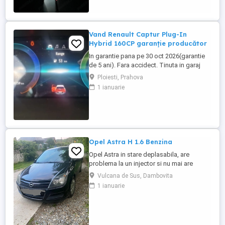
Motorizare ...
Vand Renault Captur Plug-In
Hybrid 160CP garanție producător
In garantie pana pe 30 oct 2026(garantie
de 5 ani). Fara accidect. Tinuta in garaj
(arata ca noua, nu are zgarieturi). Folosita
Ploiesti, Prahova
doar la naveta(30km zilnic). Nu are urme
1 ianuarie
de uzura, placutele si discurile nu sunt
deloc uzate datarita sistemului de franare
regenerativa. Masina are foarte multe
dotari suplimentare ...
Opel Astra H 1.6 Benzina
Opel Astra in stare deplasabila, are
problema la un injector si nu mai are
putere dar se poate deplasa, pretul este
Vulcana de Sus, Dambovita
negociabil la fata locului, masina are si
1 ianuarie
instalație Gpl omologată.