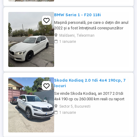
BMW Seria 1 - F20 118i
Mașină personală, pe care o dețin din anul
2022 și a fost întreținută corespunzător
(revizia la 8000-9000 km). Distribuție,
Maldaeni, Teleorman
ambreiaj și suspensie (telescoape,
1 ianuarie
brațe+bucși)- au fost înlocuite cu un an în
urmă. Două seturi de jante din aliaj
(ambele de culoare neagră).
Skoda Kodiaq 2.0 tdi 4x4 190cp, 7
locuri
Se vinde Skoda Kodiaq, an 2017 2.0 tdi
4x4 190 cp cu 260.000 km reali cu raport
car vertical. La 253.000 km s-a efectuat
Sector 5, Bucuresti
revizie cu facturi la: ulei+filtre, plăcute
1 ianuarie
frână, rulment spate, schimbat ulei dsg ,
cutie transfer, grup Haldex, schimbat
flanșă grup. Dotări: Faruri full led, scaune
fata încălzite ...