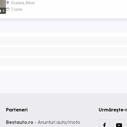
Oradea, Bihor
7 iunie
5
Parteneri
Urmărește-
Bestauto.ro
- Anunturi auto/moto