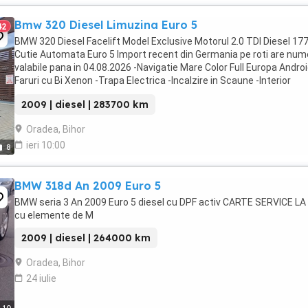
Bmw 320 Diesel Limuzina Euro 5
42
BMW 320 Diesel Facelift Model Exclusive Motorul 2.0 TDI Diesel 17
Cutie Automata Euro 5 Import recent din Germania pe roti are num
valabile pana in 04.08.2026 -Navigatie Mare Color Full Europa Androi
Faruri cu Bi Xenon -Trapa Electrica -Incalzire in Scaune -Interior
Deosebit Piele cu material ...
2009 | diesel | 283700 km
Oradea, Bihor
ieri 10:00
8
BMW 318d An 2009 Euro 5
BMW seria 3 An 2009 Euro 5 diesel cu DPF activ CARTE SERVICE LA Z
cu elemente de M
2009 | diesel | 264000 km
Oradea, Bihor
24 iulie