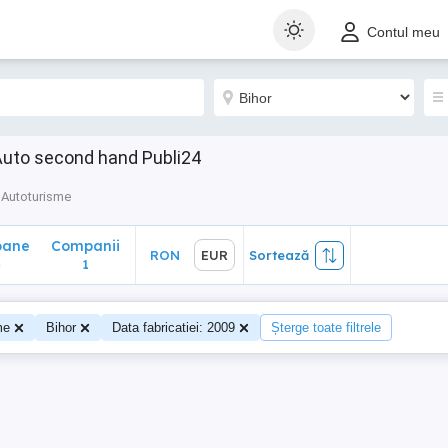
ane
Companii
RON
EUR
Sortează
Contul meu
1
 Auto second hand Publi24
Autoturisme
oane
Companii
RON
EUR
Sortează
4
1
me
Bihor
Data fabricatiei: 2009
Șterge toate filtrele