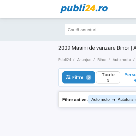
publi
24
.ro
Toate
Perso
Filtre
3
5
4
2009 Masini de vanzare Bihor |
Publi24
Anunțuri
Bihor
Auto moto
Toate
Pers
Filtre
3
5
→
Filtre active:
Auto moto
Autoturis