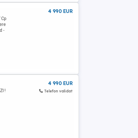
4 990 EUR
7 Cp
ere
d -
4 990 EUR
I !
Telefon validat