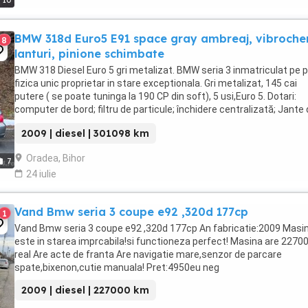
10
BMW 318d Euro5 E91 space gray ambreaj, vibroche
8
lanturi, pinione schimbate
BMW 318 Diesel Euro 5 gri metalizat. BMW seria 3 inmatriculat pe 
fizica unic proprietar in stare exceptionala. Gri metalizat, 145 cai
putere ( se poate tuninga la 190 CP din soft), 5 usi,Euro 5. Dotari:
computer de bord; filtru de particule; închidere centralizată; Jante 
aliaj; Webasto; Radio ...
2009 | diesel | 301098 km
Oradea, Bihor
7
24 iulie
Vand Bmw seria 3 coupe e92 ,320d 177cp
1
Vand Bmw seria 3 coupe e92 ,320d 177cp An fabricatie:2009 Masi
este in starea imprcabila!si functioneza perfect! Masina are 227
real Are acte de franta Are navigatie mare,senzor de parcare
spate,bixenon,cutie manuala! Pret:4950eu neg
2009 | diesel | 227000 km