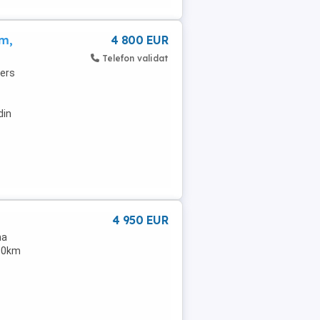
m,
4 800 EUR
Telefon validat
pers
din
4 950 EUR
na
000km