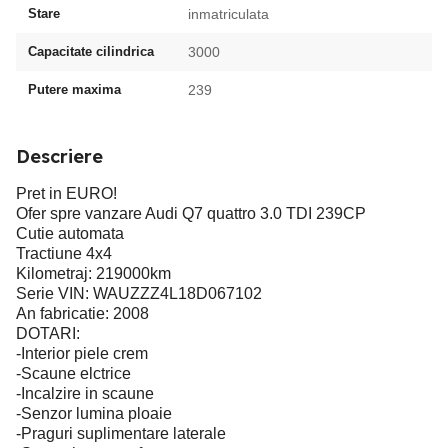
Stare
inmatriculata
Capacitate cilindrica
3000
Putere maxima
239
Descriere
Pret in EURO!
Ofer spre vanzare Audi Q7 quattro 3.0 TDI 239CP
Cutie automata
Tractiune 4x4
Kilometraj: 219000km
Serie VIN: WAUZZZ4L18D067102
An fabricatie: 2008
DOTARI:
-Interior piele crem
-Scaune elctrice
-Incalzire in scaune
-Senzor lumina ploaie
-Praguri suplimentare laterale