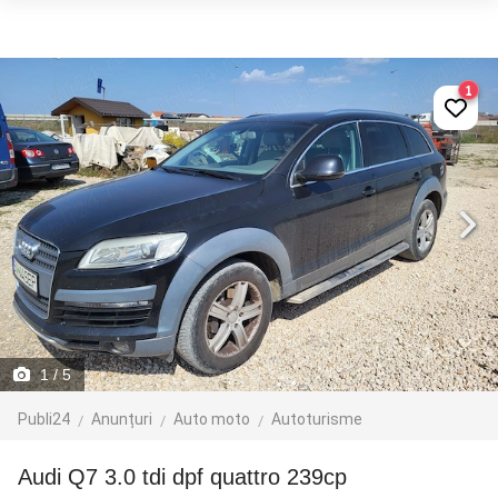
1
1
/ 5
Publi24
Anunțuri
Auto moto
Autoturisme
Audi Q7 3.0 tdi dpf quattro 239cp