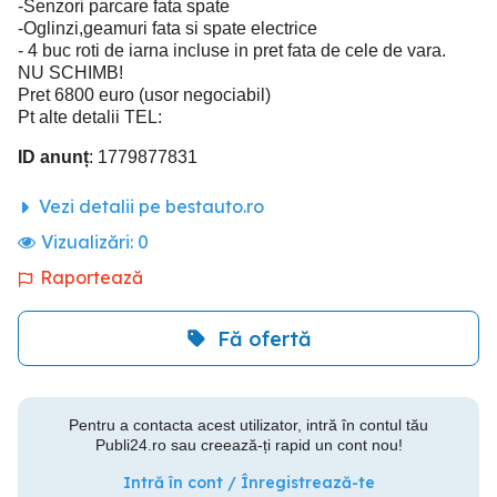
-Senzori parcare fata spate
-Oglinzi,geamuri fata si spate electrice
- 4 buc roti de iarna incluse in pret fata de cele de vara.
NU SCHIMB!
Pret 6800 euro (usor negociabil)
Pt alte detalii TEL:
ID anunț
: 1779877831
Vezi detalii pe bestauto.ro
Vizualizări:
0
Raportează
Fă ofertă
Pentru a contacta acest utilizator, intră în contul tău
Publi24.ro sau creează-ți rapid un cont nou!
Intră în cont / Înregistrează-te