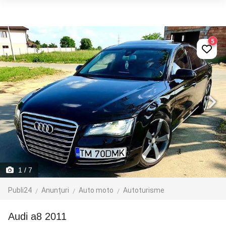
5
1
/ 7
Publi24
Anunțuri
Auto moto
Autoturisme
audi a8 2011