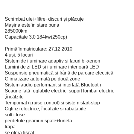
Schimbat ulei+filtre+discuri și plăcuțe
Mașina este în stare buna
285000km
Capacitate 3.0 184kw(250cp)
Primă înmatriculare: 27.12.2010
4 uși, 5 locuri
Sistem de iluminare adaptiv și faruri bi-xenon
Lumini de zi LED și iluminare interioară LED
Suspensie pneumatică și frână de parcare electrică
Climatizare automată pe două zone
Sistem audio performant și interfață Bluetooth
Scaune față reglabile electric, suport lombar electric
,încălzite
Tempomat (cruise control) și sistem start-stop
Oglinzi electrice, încălzite și rabatabile
soft close
perdelute geamuri spate+luneta
trapa
se ofera fiscal