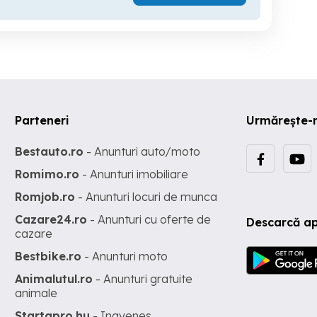
Parteneri
Urmărește-
Bestauto.ro
- Anunturi auto/moto
Romimo.ro
- Anunturi imobiliare
Romjob.ro
- Anunturi locuri de munca
Cazare24.ro
- Anunturi cu oferte de
Descarcă ap
cazare
Bestbike.ro
- Anunturi moto
Animalutul.ro
- Anunturi gratuite
animale
Startapro.hu
- Ingyenes