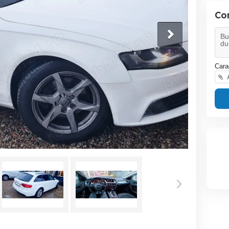
Co
Cara
A