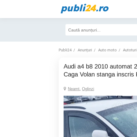
publi
24
.ro
Publi24
Anunțuri
Auto moto
Autotur
Audi a4 b8 2010 automat 2.0 tdi 143cp
Caga Volan stanga inscris
Neamt
,
Oglinzi