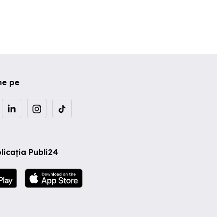
ne pe
licația Publi24