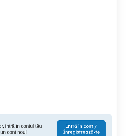
Vw Touareg 2017
Vand Bmw 318d GT 2014
Vand Rena
Piatra Neamt
Roman
Ta
20,000 EUR
10,250 EUR
1,
r, intră în contul tău
Intră în cont /
Înregistrează-te
 un cont nou!