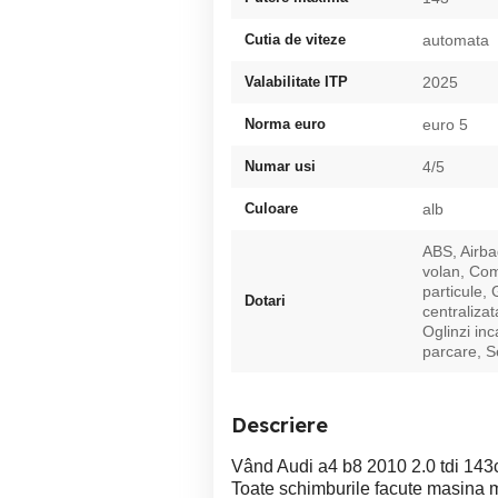
Cutia de viteze
automata
Valabilitate ITP
2025
Norma euro
euro 5
Numar usi
4/5
Culoare
alb
ABS, Airba
volan, Comp
particule,
Dotari
centralizat
Oglinzi inc
parcare, Se
Descriere
Vând Audi a4 b8 2010 2.0 tdi 14
Toate schimburile facute masina m