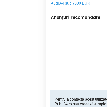
Audi A4 sub 7000 EUR
Anunțuri recomandate
BMW seria 3 f34
Grinties
17,000 EUR
Pentru a contacta acest utilizato
Publi24.ro sau creează-ți rapid