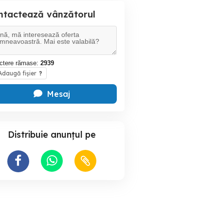
ntactează vânzătorul
ctere rămase:
2939
daugă fișier
?
Mesaj
Distribuie anunțul pe