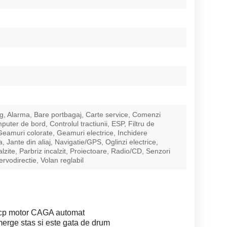
g, Alarma, Bare portbagaj, Carte service, Comenzi
uter de bord, Controlul tractiunii, ESP, Filtru de
 Geamuri colorate, Geamuri electrice, Inchidere
a, Jante din aliaj, Navigatie/GPS, Oglinzi electrice,
alzite, Parbriz incalzit, Proiectoare, Radio/CD, Senzori
rvodirectie, Volan reglabil
3cp motor CAGA automat
erge stas si este gata de drum