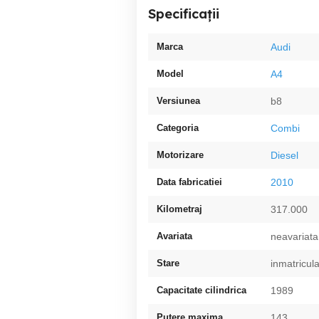
Specificații
Marca
Audi
Model
A4
Versiunea
b8
Categoria
Combi
Motorizare
Diesel
Data fabricatiei
2010
Kilometraj
317.000
Avariata
neavariata
Stare
inmatricul
Capacitate cilindrica
1989
Putere maxima
143