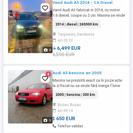
Vand Audi A3 2014 - 1.6 Diesel
Vand Audi A3 fabricat in 2014, cu motor
1.6 diesel, coupe cu 2 usi. Masina se vinde
direct de la proprietar - o puteti vedea in
2014 | diesel | 240000 km
fata blocului - si are toate actele la zi, in
regula. In ceea ce priveste intretinerea:
Targoviste, Dambovita
vara trecuta (2025) i-am schimbat
azi 09:22
distributia impreuna cu uleiul si filtrele. Pe
fata ...
6,499 EUR
6
6,500 EUR
Audi A3 benzina an 2005
4
Masina se prezintă exact ca în poze acte
la zi fiscal nu se vinde fără merge f bine
consum mic cutia manuala 6 trepte prețul
2005 | benzina | 300 km
este în euro mai multe detalii la tel
Buzau, Buzau
azi 09:14
1 650 EUR
5
Telefon validat