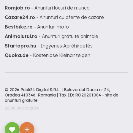
Romjob.ro
- Anunturi locuri de munca
Cazare24.ro
- Anunturi cu oferte de cazare
Bestbike.ro
- Anunturi moto
Animalutul.ro
- Anunturi gratuite animale
Startapro.hu
- Ingyenes Apróhirdetés
Quoka.de
- Kostenlose Kleinanzeigen
© 2026 Publi24 Digital S.R.L. | Bulevardul Dacia nr 34,
Oradea 410346, Romania | Tax ID: RO20201084 -
site de
anunturi gratuite
26.08.06.c0c206c