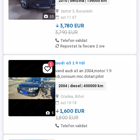
2010 | benzina | 156000 km
Optic *** *** Fara accident RUTIER...!!! -
Import Germania - Un singur Propietar -
Sector 3, Bucuresti
Istoric service + Facturi + Caiet Service -
10
azi 11:07
Vin la cerere...156.000 km. - Fara Accident
Rutier...Accept ...
3,780 EUR
3,790 EUR
Telefon validat
Repostat la fiecare 2 ore
audi a3 1.9 tdi
1
vand audi a3 an 2004,motor 1.9
tdi,consum mic dotari:pilot
automat,inchidere centralizata,geamuri
2004 | diesel | 400000 km
electrice,stergatoare automate,etc
Oradea, Bihor
azi 10:18
1,600 EUR
5
1,800 EUR
Telefon validat