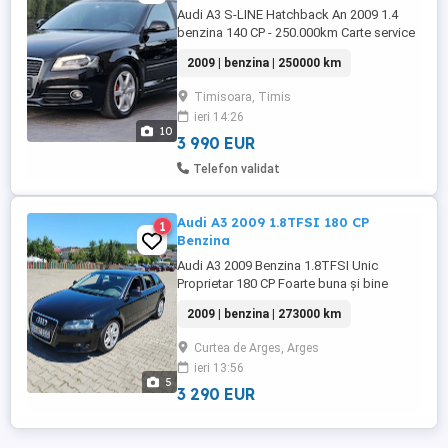
Audi A3 S-LINE Hatchback An 2009 1.4
benzina 140 CP - 250.000km Carte service
6+1 Viteze cutie manuală Interior Piele+
2009 | benzina | 250000 km
Textil Întreținut Faruri Xenon Leduri fata-
spate Tempomat ( Pilot Automat ) Interior
Timisoara, Timis
+ Exterior S-Line original Inscriptionate
ieri 14:26
scaune praguri S-LINE Parbriz ...
10
3 990 EUR
Telefon validat
Audi A3 2009 1.8TFSI 180 CP
1
Benzina
Audi A3 2009 Benzina 1.8TFSI Unic
Proprietar 180 CP Foarte buna și bine
întreținută Preț Negociabil
2009 | benzina | 273000 km
Curtea de Arges, Arges
ieri 13:56
5
3 290 EUR