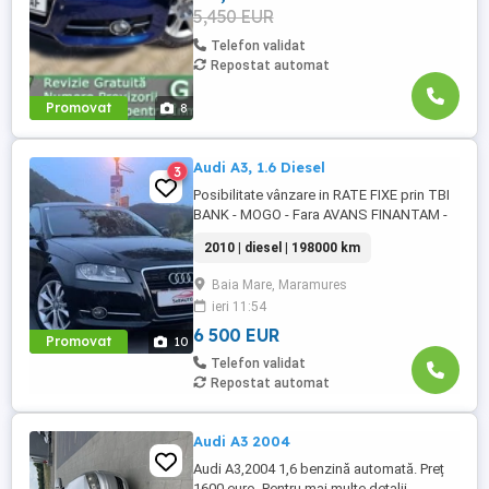
5,450 EUR
Telefon validat
Repostat automat
Promovat
8
Audi A3, 1.6 Diesel
3
Posibilitate vânzare in RATE FIXE prin TBI
BANK - MOGO - Fara AVANS FINANTAM -
venituri salariale din Țară si Străinătate -
2010 | diesel | 198000 km
venituri din indemnizatie crestere copil -
venituri din pensi - venituri din diurne -
Baia Mare, Maramures
venituri din dividente - consiliere RAR
ieri 11:54
Livrare în toată România!! EXEMPLU
FINANTARE -Rata ...
6 500 EUR
Promovat
10
Telefon validat
Repostat automat
Audi A3 2004
Audi A3,2004 1,6 benzină automată. Preț
1600 euro. Pentru mai multe detalii