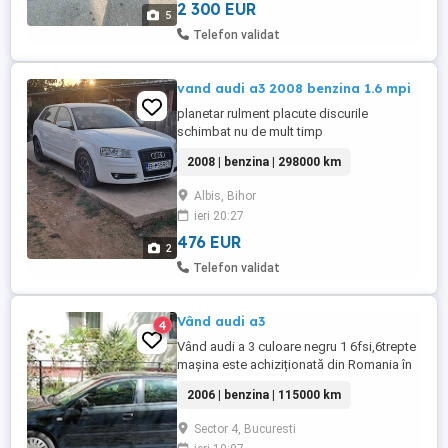
recent: ulei,filtre,placute ...
2 300 EUR
5
Telefon validat
vand audi a3 2008 benzina 1.6 mpi
planetar rulment placute discurile
schimbat nu de mult timp
2008 | benzina | 298000 km
Albis, Bihor
ieri 20:27
476 EUR
2
Telefon validat
Vând audi a3
4
Vând audi a 3 culoare negru 1 6fsi,6trepte
mașina este achiziționată din Romania în
reali,2chei,clima, audi concert,jante tabla
2006 | benzina | 115000 km
16cauciucuri 2020 de vara
hankook,mașina intretinuta la mașină s au
Sector 4, Bucuresti
schimbat ulei cutie viteza,ambreiaj