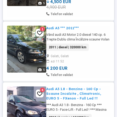
sport Masina este in ...
4,500 EUR
5
4,900 EUR
Telefon validat
Audi A3 *** 2011***
1
Vând audi A3 Motor 2.0 diesel 140 cp. 6
Trepte Dublu clima Încălzire scaune Volan
piele Pilot automat Geamuri electrice Folie
2011 | diesel | 320000 km
omologata Oglinzi electrice încălzite
Jante aliaj Proiectoare ceata Cornering
Galati, Galati
Cârlig tractare + priza Taxe la zi! Se vinde
azi 11:52
cu Fiscal
4 200 EUR
5
Telefon validat
Audi A3 1.8 - Benzina - 160 Cp -
4
Scaune Incalzite , Climatronic,
EURO 5 - FXenon - Full Led !!!
*** Audi A3 1.8 - Benzina - 160 Cp ***
EURO 5 - Face-Lift - Full Led ! *** Masina
pentru pretentiosi Impecabila Tehnic si