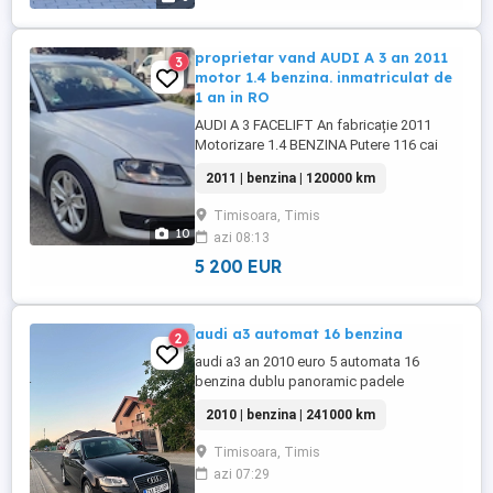
proprietar vand AUDI A 3 an 2011
3
motor 1.4 benzina. inmatriculat de
1 an in RO
AUDI A 3 FACELIFT An fabricație 2011
Motorizare 1.4 BENZINA Putere 116 cai
putere euro 5 Cutie manuala 6+1 viteze
2011 | benzina | 120000 km
consum 5%km climatronic digital
(functional) -INCALZIRE IN SCAUNE
Timisoara, Timis
+REGLABILA Senzori de parcare față și
10
azi 08:13
spate Pilot automat (cruise control)
Senzori de ploaie și lumină automate
5 200 EUR
Lumini ...
audi a3 automat 16 benzina
2
audi a3 an 2010 euro 5 automata 16
benzina dublu panoramic padele
navigație etc
2010 | benzina | 241000 km
Timisoara, Timis
azi 07:29