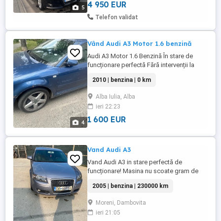
4 950 EUR
5
Telefon validat
Vând Audi A3 Motor 1.6 benzină
Audi A3 Motor 1.6 Benzină În stare de
funcționare perfectă Fără intervenții la
motor Afectat exteriorul de grindină Preț în
2010 | benzina | 0 km
euro Negociabil
Alba Iulia, Alba
ieri 22:23
1 600 EUR
4
Vand Audi A3
Vand Audi A3 in stare perfectă de
funcționare! Masina nu scoate gram de
fum si nu mananca ulei Cauciucuri in stare
2005 | benzina | 230000 km
foarte buna, ideeala pentru incepatori sau
naveta! Kilometrii sunt absolut reali 100% ,
Moreni, Dambovita
masina fiind cumparata de noua de la
ieri 21:05
Porsche Romania Revizie efectuata