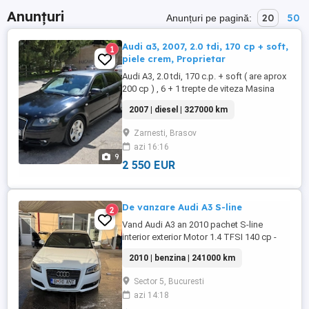
Anunțuri
20
50
Anunțuri pe pagină:
Audi a3, 2007, 2.0 tdi, 170 cp + soft,
1
piele crem, Proprietar
Audi A3, 2.0 tdi, 170 c.p. + soft ( are aprox
200 cp ) , 6 + 1 trepte de viteza Masina
trage ff bine. Nu accept schimburi - An
2007 | diesel | 327000 km
fabricatie : 2007 - EURO 4 - 327.000 km -
Interior piele crem - Dublu climatronic (
Zarnesti, Brasov
functional ) - Pilot Automat - A.B.S. E.S.P. -
azi 16:16
4 geamuri electrice - Oglinzi electrice + ...
9
2 550 EUR
De vanzare Audi A3 S-line
2
Vand Audi A3 an 2010 pachet S-line
interior exterior Motor 1.4 TFSI 140 cp -
Plafon negru -Climatronic -Faruri automate
2010 | benzina | 241000 km
-Inchidere centralizata -Senzori spate -Cui
tractare -Stopuri pozitie led -Jante aliaj -
Sector 5, Bucuresti
Norma poluare euro 5 -Comenzi volan -
azi 14:18
Cutie manuala 6+1 trepte -Suspensie