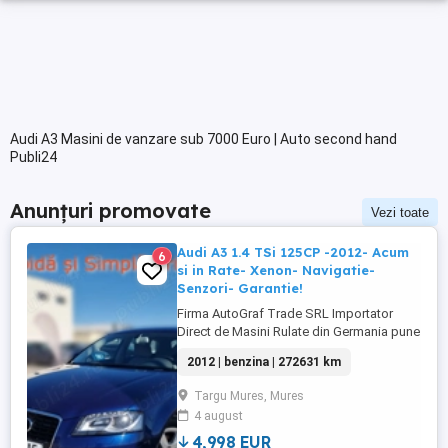
Audi A3 Masini de vanzare sub 7000 Euro | Auto second hand
Publi24
Anunțuri promovate
Vezi toate
Audi A3 1.4 TSi 125CP -2012- Acum
6
si in Rate- Xenon- Navigatie-
Senzori- Garantie!
Firma AutoGraf Trade SRL Importator
Direct de Masini Rulate din Germania pune
Spre Vanzare: Audi A3 Sportback 1.4 TSi
2012 | benzina | 272631 km
125CP Euro 5 Attraction 6+1 Viteze
{GARANTIE 3 Luni Pentru Motor si Cutia de
Targu Mures, Mures
Viteze} - Certificarea Kilometriilor - -
4 august
Masina Verificata de Dealer - - Revizie
Gratuita la predare - POSIBILITATE ...
4,998 EUR