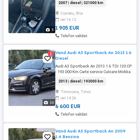
2007 | diesel | 321000 km
batai la articulatii ,are schimbate
:ambreiaj,vas expansiune si furtune ,etrieri
Cornetu, Ilfov
si placute de frana noi ,navigatie dedicata
ieri 16:12
dar o pot da si pe cea originala Ca si
defecte are aripa ...
1 905 EUR
5
Telefon validat
Vand Audi A3 Sportback An 2013 1.6
1
Diesel
Audi A3 Sportback An 2013 1.6 TDI 120 CP
- 193.000 Km Carte service Culoare Mokka
braun metalizat EURO 5 Cutie Manuala 6+1
2013 | diesel | 193000 km
Carte service Dublu Climatronic digital cu
afișaj Sistem audio profesional Audi
Timisoara, Timis
Concert Radio CD MP3 SD USB AUX
ieri 14:26
Interior Piele Neagra + Textil foarte bine
10
intretinut fara ...
6 600 EUR
Telefon validat
Vand Audi A3 Sportback An 2009
1.4 Benzina