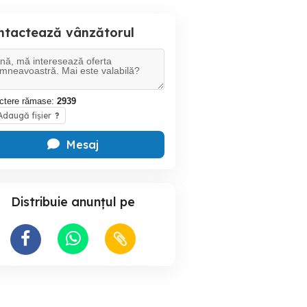
ntactează vânzătorul
ctere rămase:
2939
daugă fișier
?
Mesaj
Distribuie anunțul pe