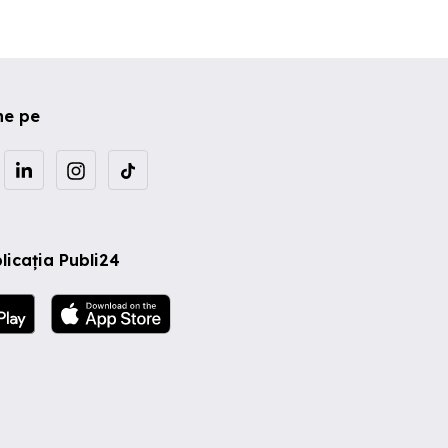
ne pe
licația Publi24