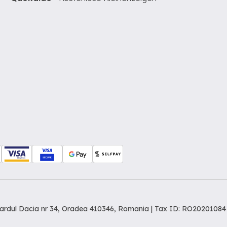
levardul Dacia nr 34, Oradea 410346, Romania | Tax ID: RO20201084