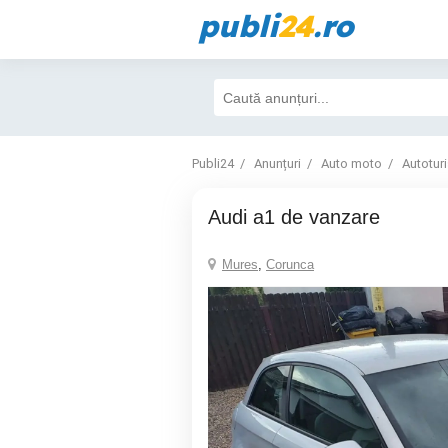
publi
24
.ro
Publi24
Anunțuri
Auto moto
Autotur
audi a1 de vanzare
Mures
,
Corunca