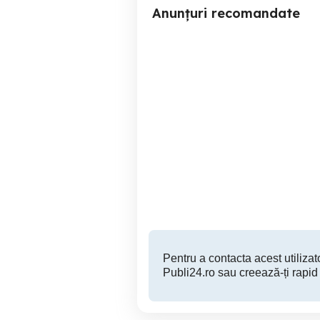
Anunțuri recomandate
Seat Ibiza Euro 5 An 2013
Reghin
3,790 EUR
Pentru a contacta acest utilizato
Publi24.ro sau creează-ți rapid