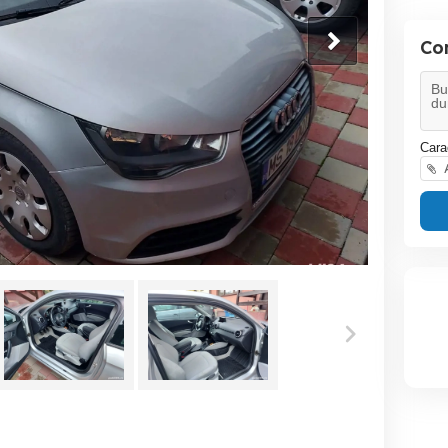
Co
Cara
A