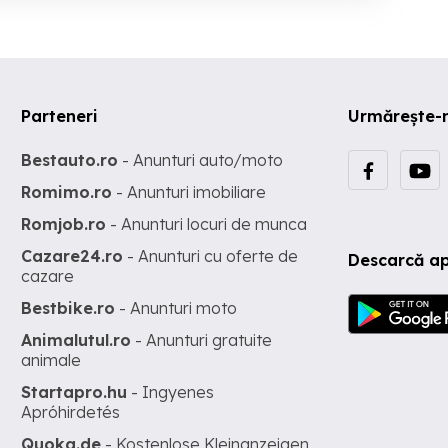
Parteneri
Urmărește-
Bestauto.ro
- Anunturi auto/moto
Romimo.ro
- Anunturi imobiliare
Romjob.ro
- Anunturi locuri de munca
Cazare24.ro
- Anunturi cu oferte de
Descarcă ap
cazare
Bestbike.ro
- Anunturi moto
Animalutul.ro
- Anunturi gratuite
animale
Startapro.hu
- Ingyenes
Apróhirdetés
Quoka.de
- Kostenlose Kleinanzeigen