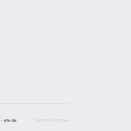
 -
site de
26.08.06.c0c206c