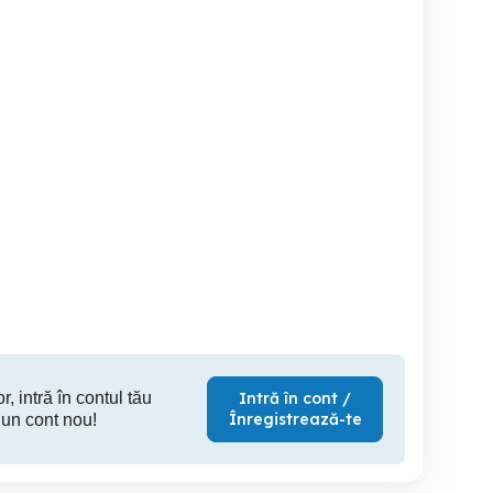
Vand audi a4 2008
Se vinde Tiguan
Pe
Targu Mures
Ludus
Ta
4,050 EUR
6,700 EUR
4,
r, intră în contul tău
Intră în cont /
Înregistrează-te
 un cont nou!