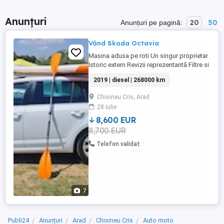
Anunțuri
20
50
Anunțuri pe pagină:
Vând Skoda Octavia
Masina adusa pe roti Un singur proprietar
Istoric extern Revizii reprezentantă Filtre si
uleiuri Pentru alte detalii puteți sa ma
2019 | diesel | 268000 km
contactați
Chisineu Cris, Arad
28 iulie
8,600 EUR
8,700 EUR
Telefon validat
7
Publi24
Anunțuri
Arad
Chisineu Cris
Auto moto