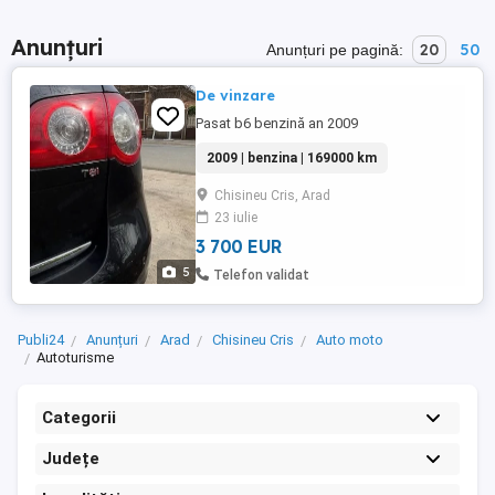
Anunțuri
20
50
Anunțuri pe pagină:
De vinzare
Pasat b6 benzină an 2009
2009 | benzina | 169000 km
Chisineu Cris, Arad
23 iulie
3 700 EUR
5
Telefon validat
Publi24
Anunțuri
Arad
Chisineu Cris
Auto moto
Autoturisme
Categorii
Județe