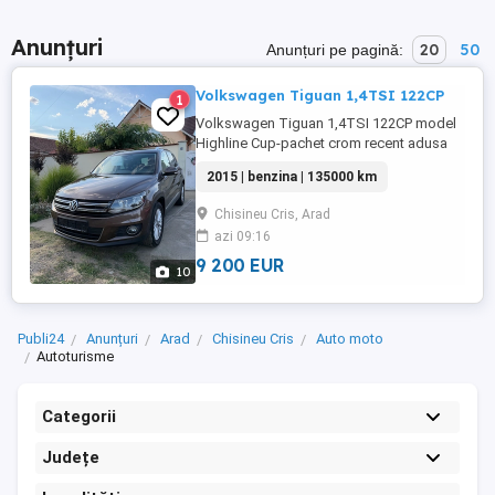
Anunțuri
20
50
Anunțuri pe pagină:
Volkswagen Tiguan 1,4TSI 122CP
1
Volkswagen Tiguan 1,4TSI 122CP model
Highline Cup-pachet crom recent adusa
din Germania,stare impecabila, km reali
2015 | benzina | 135000 km
138000km,carte service la zi(05
2026ultimul service),TUV valabil Dublu
Chisineu Cris, Arad
climatronic comenzi volan incalzire
azi 09:16
scaune senzori fata+spate 12 airbaguri 2
chei oglinzi electrice jenti aluminiu ...
9 200 EUR
10
Publi24
Anunțuri
Arad
Chisineu Cris
Auto moto
Autoturisme
Categorii
Județe