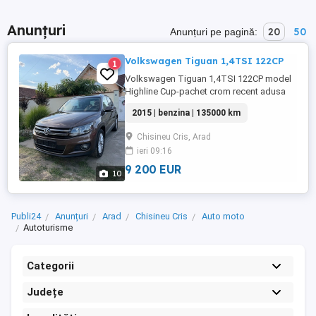
Anunțuri
20
50
Anunțuri pe pagină:
Volkswagen Tiguan 1,4TSI 122CP
1
Volkswagen Tiguan 1,4TSI 122CP model
Highline Cup-pachet crom recent adusa
din Germania,stare impecabila, km reali
2015 | benzina | 135000 km
138000km,carte service la zi(05
2026ultimul service),TUV valabil Dublu
Chisineu Cris, Arad
climatronic comenzi volan incalzire
ieri 09:16
scaune senzori fata+spate 12 airbaguri 2
chei oglinzi electrice jenti aluminiu ...
9 200 EUR
10
Publi24
Anunțuri
Arad
Chisineu Cris
Auto moto
Autoturisme
Categorii
Județe