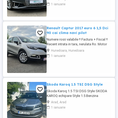
supraalimentare, pompa apa, etc) Livrare
1 ianuarie
gratuita la domiciliu (in limita a 100km)
Posibilitate finantare persoane fizice si
juridice prin partenerii nostri TBI Bank,
Banca Transilvania, Mogo, ...
Renault Captur 2017 euro 6 1,5 Dci
90 cai clima navi pilot
Numere rosii valabile !! Factura + Fiscal !!
Recent intrata in tara, nerulata Ro. Motor
de 1,5 diesel, 90 cai, euro 6. Cutie
Hunedoara, Hunedoara
manuala. Consum 4,5 %. Km Reali. Carte
1 ianuarie
service ! Fara elemente revopsite.
Climatronic ( AC ). Perfect functional.
Navigatie mare cu touch. 4 geamuri
electrice. Oglinzi electrice. ...
Skoda Karoq 1.5 TSI DSG Style
Skoda Karoq 1.5 TSI DSG Style SKODA
KAROQ echipare Style 1.5 Benzina
Automatic Acest SUV din 2020
Arad, Arad
impresionează prin designul său modern
1 ianuarie
și confortul oferit. Vehiculul este bine
întreținut, are istoric de service și este