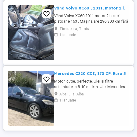
Vând Volvo XC60 , 2011, motor 2 l.
Vând Volvo XC60 2011 motor 2 l cinci
pistoane 163 . Mașina are 296 300 km fără
probleme mecanice si estetice. Dotări
Timisoara, Timis
scaune piele cu reglaje automate , cutie
1 ianuarie
manuala , GPS si camera marșarier,
senzori fata spate , portbagaj automat ,
panoramic funcțional, geamuri fumurii ,
jante cu anvelope de vara ...
Mercedes C220 CDI, 170 CP, Euro 5
Motor, cutie, perfecte! Ulei și filtre
schimbate la 8-10 mii km. Ulei Mercedes
15 W - 30. Echipamente si caracteristici
Alba Iulia, Alba
speciale: Sistem de navigație COMAND
1 ianuarie
APS: Sistem de navigație integrat
ultramodern cu ghidare dinamică a rutei.
Transmisie manuala 6 trepte. Climatizare
automată Thermotronic: ...