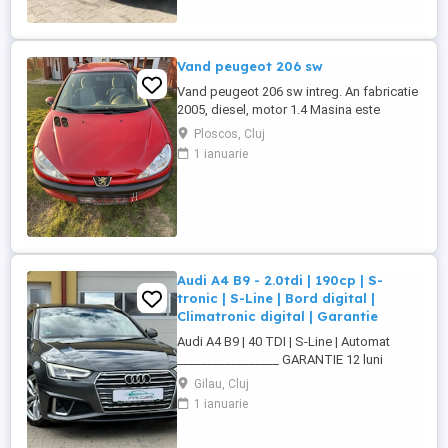
automată Thermotronic: ...
Vand peugeot 206 sw
Vand peugeot 206 sw intreg. An fabricatie
2005, diesel, motor 1.4 Masina este
radiata. Pentru mai multe detalii va rog
Ploscos, Cluj
sunati la nr. de telefon afisat:
1 ianuarie
Audi A4 B9 - 2.0tdi | 190cp | S-
tronic | S-Line | Bord digital |
Climatronic digital | Garantie
Audi A4 B9 | 40 TDI | S-Line | Automat
_________________ GARANTIE 12 luni
(motor, cutie de viteze, turbina
Gilau, Cluj
supraalimentare, pompa apa, etc) Livrare
1 ianuarie
gratuita la domiciliu (in limita a 100km)
Posibilitate finantare persoane fizice si