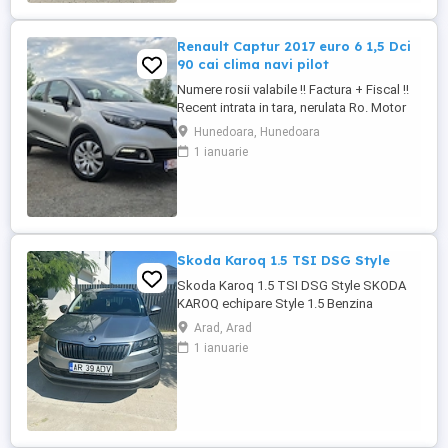
juridice prin partenerii nostri TBI Bank,
Banca Transilvania, Mogo, ...
Renault Captur 2017 euro 6 1,5 Dci
90 cai clima navi pilot
Numere rosii valabile !! Factura + Fiscal !!
Recent intrata in tara, nerulata Ro. Motor
de 1,5 diesel, 90 cai, euro 6. Cutie
Hunedoara, Hunedoara
manuala. Consum 4,5 %. Km Reali. Carte
1 ianuarie
service ! Fara elemente revopsite.
Climatronic ( AC ). Perfect functional.
Navigatie mare cu touch. 4 geamuri
electrice. Oglinzi electrice. ...
Skoda Karoq 1.5 TSI DSG Style
Skoda Karoq 1.5 TSI DSG Style SKODA
KAROQ echipare Style 1.5 Benzina
Automatic Acest SUV din 2020
Arad, Arad
impresionează prin designul său modern
1 ianuarie
și confortul oferit. Vehiculul este bine
întreținut, are istoric de service și este
înmatriculat. Culoarea gri metalizat îi
conferă un aspect elegant și rafinat. Prima
...