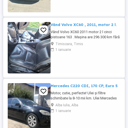
înmatriculat. Culoarea gri metalizat îi
conferă un aspect elegant și rafinat. Prima
...
Vând Volvo XC60 , 2011, motor 2 l.
Vând Volvo XC60 2011 motor 2 l cinci
pistoane 163 . Mașina are 296 300 km fără
probleme mecanice si estetice. Dotări
Timisoara, Timis
scaune piele cu reglaje automate , cutie
1 ianuarie
manuala , GPS si camera marșarier,
senzori fata spate , portbagaj automat ,
panoramic funcțional, geamuri fumurii ,
jante cu anvelope de vara ...
Mercedes C220 CDI, 170 CP, Euro 5
Motor, cutie, perfecte! Ulei și filtre
schimbate la 8-10 mii km. Ulei Mercedes
15 W - 30. Echipamente si caracteristici
Alba Iulia, Alba
speciale: Sistem de navigație COMAND
1 ianuarie
APS: Sistem de navigație integrat
ultramodern cu ghidare dinamică a rutei.
Transmisie manuala 6 trepte. Climatizare