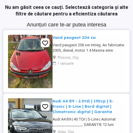
Nu am găsit ceea ce cauți.
Selectează categoria și alte
filtre de căutare pentru a eficientiza căutarea
Anunțuri care te-ar putea interesa
Vand peugeot 206 sw
Vand peugeot 206 sw intreg. An fabricatie
2005, diesel, motor 1.4 Masina este
radiata. Pentru mai multe detalii va rog
Ploscos, Cluj
sunati la nr. de telefon afisat:
1 ianuarie
Audi A4 B9 - 2.0tdi | 190cp | S-
tronic | S-Line | Bord digital |
Climatronic digital | Garantie
Audi A4 B9 | 40 TDI | S-Line | Automat
_________________ GARANTIE 12 luni
(motor, cutie de viteze, turbina
Gilau, Cluj