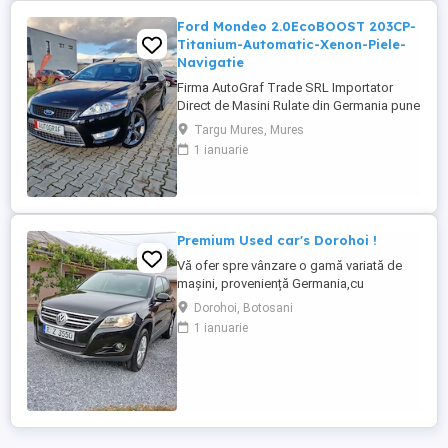
Ford Mondeo 2.0EcoBOOST 203CP-
Titanium-Automatic-Xenon-Piele-
Navigatie
Firma AutoGraf Trade SRL Importator
Direct de Masini Rulate din Germania pune
Spre Vanzare: Ford Mondeo 2.0 16V
Targu Mures, Mures
EcoBoost 203 CP Automatic Titanium
1 ianuarie
EURO5 {GARANTIE 3 Luni Pentru Motor si
Cutia de Viteze} - Certificarea Kilometriilor
- - Masina Verificata de Dealer - - Revizie
Gratuita la predare - POSIBILITATE ...
Premium Used car's Dorohoi !
Vă ofer spre vânzare o gamă variată de
mașini, proveniență Germania,cu
posibilitate de numere roșii pe 3 luni!
Dorohoi, Botosani
Prețuri foarte bune, mașini top! Le găsiți în
1 ianuarie
Dorohoi, judetul Botoșani!