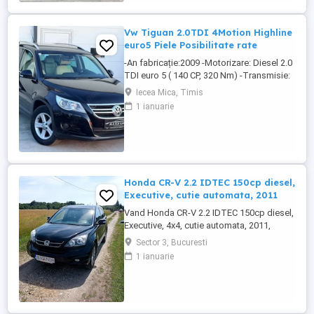
reglabil -Comenzi pe volan -Climatronic -
Unitate multimedia ...
Vw Tiguan 2.0TDI 4Motion Highline
euro5 Piele Posibilitate rate
-An fabricație:2009 -Motorizare: Diesel 2.0
TDI euro 5 ( 140 CP, 320 Nm) -Transmisie:
Automată DSG (6 trepte) -Tracțiune:
Iecea Mica, Timis
Integrală 4Motion stabilitate optimă pe
1 ianuarie
orice teren (4x4) -Kilometraj: 237.000 km
DOTĂRI -4 geamuri electrice -Oglinzi
electrice Incalzite heliomate -Semnalizari
oglinzi -Volan ...
Honda CR-V 2.2 IDTEC 150cp diesel,
Executive, cutie automata, 2011
Vand Honda CR-V 2.2 IDTEC 150cp diesel,
Executive, 4x4, cutie automata, 2011,
324500 km reali, revizie efectuata recent,
Sector 3, Bucuresti
filtru particule nou, cauciucuri iarna + vara,
1 ianuarie
stare foarte buna, car-play + android,
camera fata + camera spate, plafon
panoramic, sacun sofer reglabil electric
pe 6 directii, suport ...