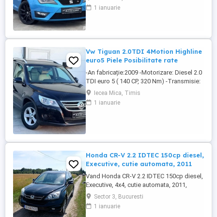
rapoarte DOTĂRI -4 geamuri electrice -
1 ianuarie
Oglinzi electrice incalzite rabatabile
electric -Volan piele+piele perforată FR
reglabil -Comenzi pe volan -Climatronic -
Unitate multimedia ...
Vw Tiguan 2.0TDI 4Motion Highline
euro5 Piele Posibilitate rate
-An fabricație:2009 -Motorizare: Diesel 2.0
TDI euro 5 ( 140 CP, 320 Nm) -Transmisie:
Automată DSG (6 trepte) -Tracțiune:
Iecea Mica, Timis
Integrală 4Motion stabilitate optimă pe
1 ianuarie
orice teren (4x4) -Kilometraj: 237.000 km
DOTĂRI -4 geamuri electrice -Oglinzi
electrice Incalzite heliomate -Semnalizari
oglinzi -Volan ...
Honda CR-V 2.2 IDTEC 150cp diesel,
Executive, cutie automata, 2011
Vand Honda CR-V 2.2 IDTEC 150cp diesel,
Executive, 4x4, cutie automata, 2011,
324500 km reali, revizie efectuata recent,
Sector 3, Bucuresti
filtru particule nou, cauciucuri iarna + vara,
1 ianuarie
stare foarte buna, car-play + android,