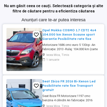
Nu am găsit ceea ce cauți.
Selectează categoria și alte
filtre de căutare pentru a eficientiza căutarea
Anunțuri care te-ar putea interesa
Opel Mokka COSMO 1.7 CDTI 4x4
104.000 km Xenon Scaune sport
Garantie Posibilitate rate fixe
Motorizare:1686 cmc euro 5 130cp -An
fabricație: 2013 -Rulaj: 104.000 km (carte
service disponibilă) -Cutie de viteze
Iecea Mica, Timis
manuală 6+1 rapoarte -Tracțiune: integrală
1 ianuarie
(4x4) DOTĂRI -4 geamuri electrice -Oglinzi
electrice încălzite rabatabile electric -
Scaune recaro piele+textil reglabile semi-
electrice ...
Seat Ibiza FR 2016 Bi-Xenon Led
Posibilitate rate fixe Transport
gratuit
Seat Ibiza FR Motorizare:1197 cmc
benzina 4 cilindrii An fabricație: 2016
Rulaj:183.000 km Cutie viteze manuala:5+1
Iecea Mica, Timis