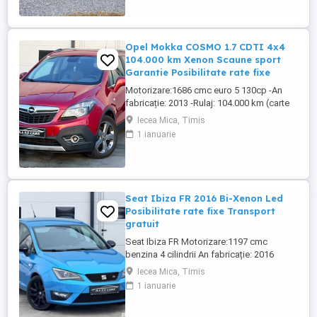
Opel Mokka COSMO 1.7 CDTI 4x4
104.000 km Xenon Scaune sport
Garantie Posibilitate rate fixe
Motorizare:1686 cmc euro 5 130cp -An
fabricație: 2013 -Rulaj: 104.000 km (carte
service disponibilă) -Cutie de viteze
Iecea Mica, Timis
manuală 6+1 rapoarte -Tracțiune: integrală
1 ianuarie
(4x4) DOTĂRI -4 geamuri electrice -Oglinzi
electrice încălzite rabatabile electric -
Scaune recaro piele+textil reglabile semi-
electrice ...
Seat Ibiza FR 2016 Bi-Xenon Led
Posibilitate rate fixe Transport
gratuit
Seat Ibiza FR Motorizare:1197 cmc
benzina 4 cilindrii An fabricație: 2016
Rulaj:183.000 km Cutie viteze manuala:5+1
Iecea Mica, Timis
rapoarte DOTĂRI -4 geamuri electrice -
1 ianuarie
Oglinzi electrice incalzite rabatabile
electric -Volan piele+piele perforată FR