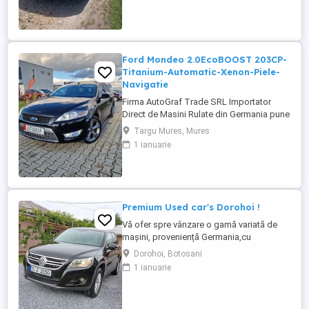
camera fata + camera spate, plafon
panoramic, sacun sofer reglabil electric
pe 6 directii, suport ...
Ford Mondeo 2.0EcoBOOST 203CP-
Titanium-Automatic-Xenon-Piele-
Navigatie
Firma AutoGraf Trade SRL Importator
Direct de Masini Rulate din Germania pune
Spre Vanzare: Ford Mondeo 2.0 16V
Targu Mures, Mures
EcoBoost 203 CP Automatic Titanium
1 ianuarie
EURO5 {GARANTIE 3 Luni Pentru Motor si
Cutia de Viteze} - Certificarea Kilometriilor
- - Masina Verificata de Dealer - - Revizie
Gratuita la predare - POSIBILITATE ...
Premium Used car's Dorohoi !
Vă ofer spre vânzare o gamă variată de
mașini, proveniență Germania,cu
posibilitate de numere roșii pe 3 luni!
Dorohoi, Botosani
Prețuri foarte bune, mașini top! Le găsiți în
1 ianuarie
Dorohoi, judetul Botoșani!