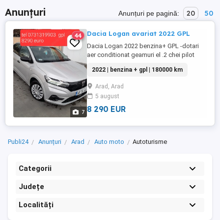
Anunțuri
20
50
Anunțuri pe pagină:
Dacia Logan avariat 2022 GPL
44
Dacia Logan 2022 benzina+ GPL -dotari
aer conditionat geamuri el .2 chei pilot
automat comenzi volan computer bord
2022 | benzina + gpl | 180000 km
.prezinta usoare zgarieturi conf poze
.180000km recent inmatriculat 8290euro -
Arad, Arad
tel o73131 9903
5 august
8 290 EUR
7
Publi24
Anunțuri
Arad
Auto moto
Autoturisme
Categorii
Județe
Localități