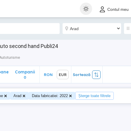
ane
Companii
RON
EUR
Sortează
Contul meu
0
Auto second hand Publi24
Autoturisme
oane
Companii
RON
EUR
Sortează
0
me
Arad
Data fabricatiei: 2022
Șterge toate filtrele