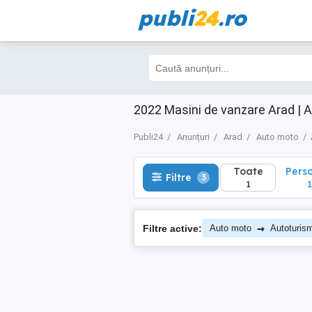
publi
24
.ro
Toate
Perso
Filtre
3
1
1
2022 Masini de vanzare Arad | 
Publi24
Anunțuri
Arad
Auto moto
Toate
Pers
Filtre
3
1
1
→
Filtre active:
Auto moto
Autoturis