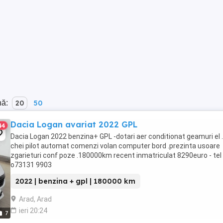
nă:
20
50
Dacia Logan avariat 2022 GPL
44
Dacia Logan 2022 benzina+ GPL -dotari aer conditionat geamuri el 
chei pilot automat comenzi volan computer bord .prezinta usoare
zgarieturi conf poze .180000km recent inmatriculat 8290euro - tel
o73131 9903
2022 | benzina + gpl | 180000 km
Arad, Arad
ieri 20:24
7