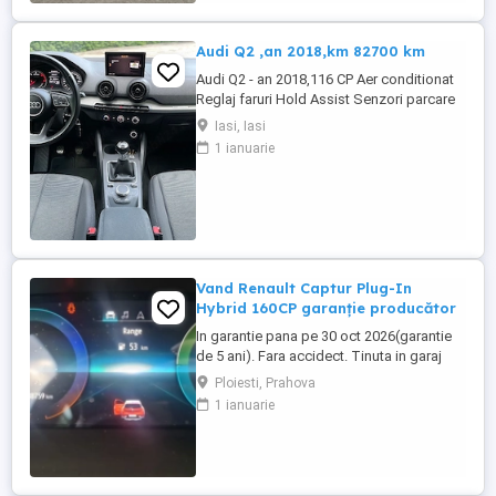
Audi Q2 ,an 2018,km 82700 km
Audi Q2 - an 2018,116 CP Aer conditionat
Reglaj faruri Hold Assist Senzori parcare
spate Zone climatice standard Navigatie
Iasi, Iasi
mare Roată de rezervă Tractiune fata
1 ianuarie
Volan din piele cu comenzi Atașare ISOFIX
Scaun pasager cu reglare pe înălțime
Spătar bancheta spate, pliabil Oglinda
interioara ...
Vand Renault Captur Plug-In
Hybrid 160CP garanție producător
In garantie pana pe 30 oct 2026(garantie
de 5 ani). Fara accidect. Tinuta in garaj
(arata ca noua, nu are zgarieturi). Folosita
Ploiesti, Prahova
doar la naveta(30km zilnic). Nu are urme
1 ianuarie
de uzura, placutele si discurile nu sunt
deloc uzate datarita sistemului de franare
regenerativa. Masina are foarte multe
dotari suplimentare ...