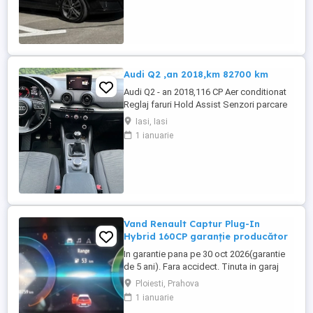
Anvelope de vară Pirelli 2025 Set jante aliaj
16 + anvelope iarnă 2020 Acte la zi Interior
îngrijit Funcționează ...
Audi Q2 ,an 2018,km 82700 km
Audi Q2 - an 2018,116 CP Aer conditionat
Reglaj faruri Hold Assist Senzori parcare
spate Zone climatice standard Navigatie
Iasi, Iasi
mare Roată de rezervă Tractiune fata
1 ianuarie
Volan din piele cu comenzi Atașare ISOFIX
Scaun pasager cu reglare pe înălțime
Spătar bancheta spate, pliabil Oglinda
interioara ...
Vand Renault Captur Plug-In
Hybrid 160CP garanție producător
In garantie pana pe 30 oct 2026(garantie
de 5 ani). Fara accidect. Tinuta in garaj
(arata ca noua, nu are zgarieturi). Folosita
Ploiesti, Prahova
doar la naveta(30km zilnic). Nu are urme
1 ianuarie
de uzura, placutele si discurile nu sunt