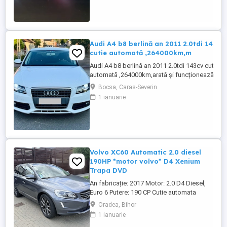
deloc uzate datarita sistemului de franare
regenerativa. Masina are foarte multe
dotari suplimentare ...
Audi A4 b8 berlină an 2011 2.0tdi 143cv
cutie automată ,264000km,m
Audi A4 b8 berlină an 2011 2.0tdi 143cv cutie
automată ,264000km,arată și funcționează
super ok,înlocuit
Bocsa, Caras-Severin
distribuție,filtre,ulei,frâne,telescoape.Climatron
1 ianuarie
funcțională ,leduri,navigație color ,volan piele
multifuncțional,pilot automat,2chei
telecomandă Preț 5800euro putin neg.
Volvo XC60 Automatic 2.0 diesel
190HP *motor volvo* D4 Xenium
Trapa DVD
An fabricație: 2017 Motor: 2.0 D4 Diesel,
Euro 6 Putere: 190 CP Cutie automata
Motor de volvo (nu de Ford) Trim: XENIUM
Oradea, Bihor
Kilometraj: 255.000 Locație: Oradea
1 ianuarie
Service la zi Full Panoramic Virtual Cockpit