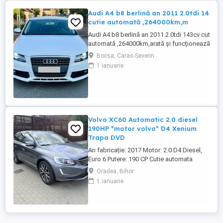
Audi A4 b8 berlină an 2011 2.0tdi 143cv
cutie automată ,264000km,m
Audi A4 b8 berlină an 2011 2.0tdi 143cv cutie
automată ,264000km,arată și funcționează
super ok,înlocuit
Bocsa, Caras-Severin
distribuție,filtre,ulei,frâne,telescoape.Climatron
1 ianuarie
funcțională ,leduri,navigație color ,volan piele
multifuncțional,pilot automat,2chei
telecomandă Preț 5800euro putin neg.
Volvo XC60 Automatic 2.0 diesel
190HP *motor volvo* D4 Xenium
Trapa DVD
An fabricație: 2017 Motor: 2.0 D4 Diesel,
Euro 6 Putere: 190 CP Cutie automata
Motor de volvo (nu de Ford) Trim: XENIUM
Oradea, Bihor
Kilometraj: 255.000 Locație: Oradea
1 ianuarie
Service la zi Full Panoramic Virtual Cockpit
Scaune piele crem încălzite Scaune
electrice față Dublu climatronic Navigație
Full Europa ...