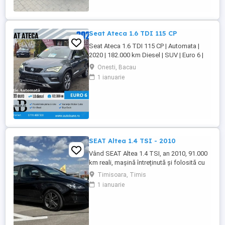
Scaune piele crem încălzite Scaune
electrice față Dublu climatronic Navigație
Full Europa ...
Seat Ateca 1.6 TDI 115 CP
Seat Ateca 1.6 TDI 115 CP | Automata |
2020 | 182.000 km Diesel | SUV | Euro 6 |
Pret: 17.499 Dotari Premium Line: Dublu
Onesti, Bacau
Climatronic + incalzire scaune Navigatie
1 ianuarie
mare + ceasuri digitale Faruri LED + lumini
zi LED Distronic Plus + ParkAssist Moduri
condus + senzori parcare Tapiserie ...
SEAT Altea 1.4 TSI - 2010
Vând SEAT Altea 1.4 TSI, an 2010, 91.000
km reali, mașină întreținută și folosită cu
grijă. Motor 1.4 TSI, confortabilă,
Timisoara, Timis
spațioasă și economică, ideală atât
1 ianuarie
pentru oraș cât și pentru drumuri lungi.
Anvelope de vară Pirelli 2025 Set jante aliaj
16 + anvelope iarnă 2020 Acte la zi Interior
îngrijit Funcționează ...