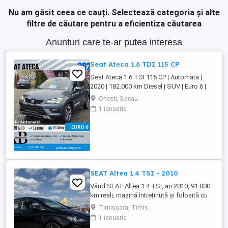
Nu am găsit ceea ce cauți.
Selectează categoria și alte
filtre de căutare pentru a eficientiza căutarea
Anunțuri care te-ar putea interesa
Seat Ateca 1.6 TDI 115 CP
Seat Ateca 1.6 TDI 115 CP | Automata |
2020 | 182.000 km Diesel | SUV | Euro 6 |
Pret: 17.499 Dotari Premium Line: Dublu
Onesti, Bacau
Climatronic + incalzire scaune Navigatie
1 ianuarie
mare + ceasuri digitale Faruri LED + lumini
zi LED Distronic Plus + ParkAssist Moduri
condus + senzori parcare Tapiserie ...
SEAT Altea 1.4 TSI - 2010
Vând SEAT Altea 1.4 TSI, an 2010, 91.000
km reali, mașină întreținută și folosită cu
grijă. Motor 1.4 TSI, confortabilă,
Timisoara, Timis
spațioasă și economică, ideală atât
1 ianuarie
pentru oraș cât și pentru drumuri lungi.