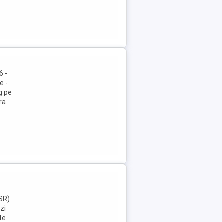
6 -
e -
g pe
ra
ASR)
zi
te