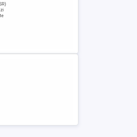
ASR)
zi
te