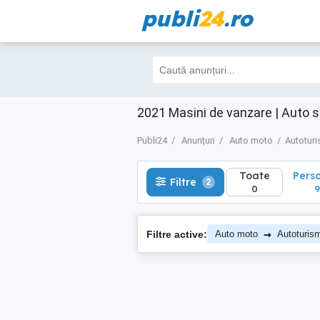
publi
24
.ro
Toate
Perso
Filtre
2
0
9
2021 Masini de vanzare | Auto 
Publi24
Anunțuri
Auto moto
Autotur
Toate
Pers
Filtre
2
0
9
→
Filtre active:
Auto moto
Autoturis