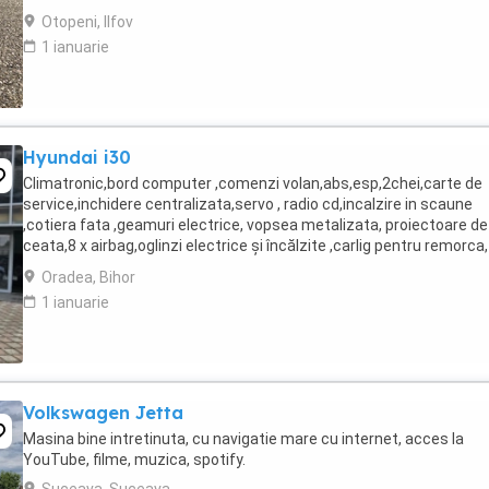
Oglinzi exterioare rabatabile ...
Otopeni, Ilfov
1 ianuarie
Hyundai i30
Climatronic,bord computer ,comenzi volan,abs,esp,2chei,carte de
service,inchidere centralizata,servo , radio cd,incalzire in scaune
,cotiera fata ,geamuri electrice, vopsea metalizata, proiectoare de
ceata,8 x airbag,oglinzi electrice și încălzite ,carlig pentru remorca,
senzori de parcare scaun, pilot ...
Oradea, Bihor
1 ianuarie
Volkswagen Jetta
Masina bine intretinuta, cu navigatie mare cu internet, acces la
YouTube, filme, muzica, spotify.