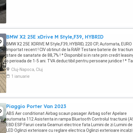
BMW X2 25E xDrive M Style,F39, HYBRID
BMW X2 25E XDRIVE M Style,F39, HYBRID, 220 CP, Automata, EURO 
Importat recent ! CIV obtinut de la RAR! Testare baterie de tractiun
stare de sanatate de 88,7% ! * Disponibil si in rate prin credit leasin
o perioada de 1-5 ani. TVA deductibil pentru persoane juridice ! * Ta
de Origine: ...
Cluj-Napoca, Cluj
1 ianuarie
Piaggio Porter Van 2023
ABS Aer conditionat Airbag scaun pasager Airbag sofer Apelare
automata 112 Asistenta in rampa Bluetooth Controlul tractiunii (
EBD ESP Faruri ceata Geamuri electrice fata Lumini de zi Lumini de 
LED Oglinzi exterioare cu reglare electrica Oglinzi exterioare incalzi