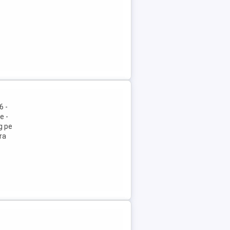
6 -
e -
g pe
ra