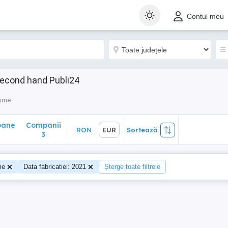
ane
Companii
RON
EUR
Sortează
Contul meu
3
second hand Publi24
isme
oane
Companii
RON
EUR
Sortează
3
me
Data fabricatiei: 2021
Șterge toate filtrele