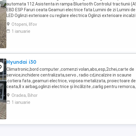
automata 112 Asistenta in rampa Bluetooth Controlul tractiunii (
EBD ESP Faruri ceata Geamuri electrice fata Lumini de zi Lumini de 
LED Oglinzi exterioare cu reglare electrica Oglinzi exterioare incalzi
Oglinzi exterioare rabatabile ...
Otopeni, Ilfov
1 ianuarie
Hyundai i30
Climatronic,bord computer ,comenzi volan,abs,esp,2chei,carte de
service,inchidere centralizata,servo , radio cd,incalzire in scaune
,cotiera fata ,geamuri electrice, vopsea metalizata, proiectoare de
ceata,8 x airbag,oglinzi electrice și încălzite ,carlig pentru remorca,
senzori de parcare scaun, pilot ...
Oradea, Bihor
1 ianuarie