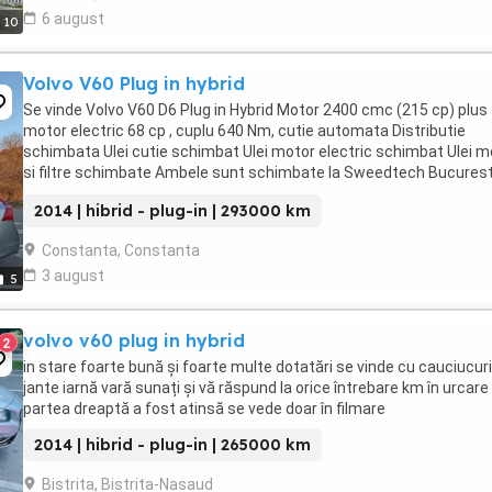
6 august
10
Volvo V60 Plug in hybrid
Se vinde Volvo V60 D6 Plug in Hybrid Motor 2400 cmc (215 cp) plus
motor electric 68 cp , cuplu 640 Nm, cutie automata Distributie
schimbata Ulei cutie schimbat Ulei motor electric schimbat Ulei m
si filtre schimbate Ambele sunt schimbate la Sweedtech Bucurest
Curea si intinzator accesorii schimbate Scaune ...
2014 | hibrid - plug-in | 293000 km
Constanta, Constanta
3 august
5
volvo v60 plug in hybrid
2
in stare foarte bună și foarte multe dotatări se vinde cu cauciucuri
jante iarnă vară sunați și vă răspund la orice întrebare km în urcare
partea dreaptă a fost atinsă se vede doar în filmare
2014 | hibrid - plug-in | 265000 km
Bistrita, Bistrita-Nasaud