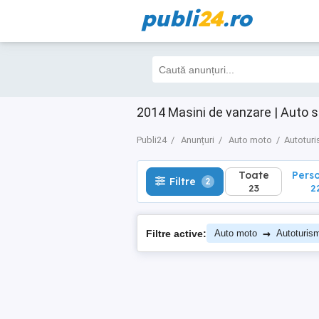
publi
24
.ro
Toate
Perso
Filtre
2
23
22
2014 Masini de vanzare | Auto 
Publi24
Anunțuri
Auto moto
Autotur
Toate
Pers
Filtre
2
23
2
→
Filtre active:
Auto moto
Autoturis