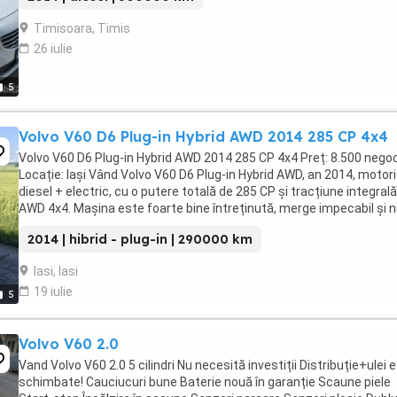
Timisoara, Timis
26 iulie
5
Volvo V60 D6 Plug-in Hybrid AWD 2014 285 CP 4x4
Volvo V60 D6 Plug-in Hybrid AWD 2014 285 CP 4x4 Preț: 8.500 negoc
Locație: Iași Vând Volvo V60 D6 Plug-in Hybrid AWD, an 2014, motor
diesel + electric, cu o putere totală de 285 CP și tracțiune integrală
AWD 4x4. Mașina este foarte bine întreținută, merge impecabil și 
are probleme ...
2014 | hibrid - plug-in | 290000 km
Iasi, Iasi
19 iulie
5
Volvo V60 2.0
Vand Volvo V60 2.0 5 cilindri Nu necesită investiții Distribuție+ulei 
schimbate! Cauciucuri bune Baterie nouă în garanție Scaune piele