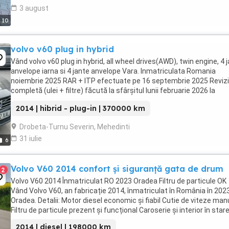
3 august
10
volvo v60 plug in hybrid
Vând volvo v60 plug in hybrid, all wheel drives(AWD), twin engine, 4 
anvelope iarna si 4 jante anvelope Vara. Inmatriculata Romania
noiembrie 2025 RAR + ITP efectuate pe 16 septembrie 2025 Reviz
completă (ulei + filtre) făcută la sfârșitul lunii februarie 2026 la
reprezentanta Volvo, schimbat ...
2014 | hibrid - plug-in | 370000 km
Drobeta-Turnu Severin, Mehedinti
31 iulie
6
Volvo V60 2014 confort și siguranță gata de drum
2
Volvo V60 2014 Înmatriculat RO 2023 Oradea Filtru de particule OK
Vând Volvo V60, an fabricație 2014, înmatriculat în România în 2023
Oradea. Detalii: Motor diesel economic și fiabil Cutie de viteze man
Filtru de particule prezent și funcțional Caroserie și interior în stare 
2014 | diesel | 198000 km