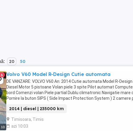
nă:
20
50
Volvo V60 Model R-Design Cutie automata
6
DE VANZARE: VOLVO V60 An: 2014 Cutie automata Model R-Design 
Diesel Motor 5 pistoane Volan piele 3 spite Pilot automat Compute
bord Comenzi volan Piele partial Dublu climatronic Navigatie mare 
Pornire la buton SIPS ( Side Impact Protection System ) 2 camere 
fata Line assist Citeste semnele ...
2014 | diesel | 235000 km
Timisoara, Timis
azi 10:03
10