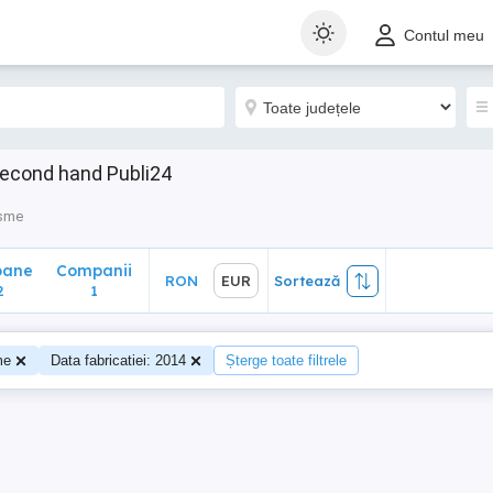
ane
Companii
RON
EUR
Sortează
Contul meu
1
second hand Publi24
isme
oane
Companii
RON
EUR
Sortează
2
1
me
Data fabricatiei: 2014
Șterge toate filtrele