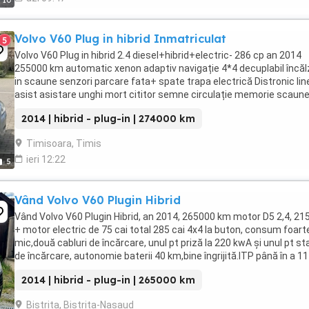
10
Volvo V60 Plug in hibrid Inmatriculat
5
Volvo V60 Plug in hibrid 2.4 diesel+hibrid+electric- 286 cp an 2014
255000 km automatic xenon adaptiv navigație 4*4 decuplabil încăl
in scaune senzori parcare fata+ spate trapa electrică Distronic lin
asist asistare unghi mort cititor semne circulație memorie scaun
autonomie curent 40-50 km !!! sistem ...
2014 | hibrid - plug-in | 274000 km
Timisoara, Timis
ieri 12:22
5
Vând Volvo V60 Plugin Hibrid
Vând Volvo V60 Plugin Hibrid, an 2014, 265000 km motor D5 2,4, 215
+ motor electric de 75 cai total 285 cai 4x4 la buton, consum foart
mic,două cabluri de încărcare, unul pt priză la 220 kwA și unul pt sta
de încărcare, autonomie baterii 40 km,bine îngrijită.ITP până în a 11
2027,ținută în garaj, ...
2014 | hibrid - plug-in | 265000 km
Bistrita, Bistrita-Nasaud