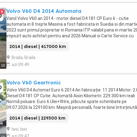
Volvo V60 D4 2014 Automata
9
Vand Volvo V60 an 2014 - motor diesel D4 181 CP Euro 6 - cutie
automata in 8 trepte Masina a fost fabricata in Suedia si din marti
2023 sunt primul proprietar in Romania ITP valabil pana in martie 2
impozit auto achitat pentru anul 2026 Manual si Carte Service cu
istoric complet + facturi - 2 chei ...
2014 | diesel | 417000 km
Braila, Braila
azi 09:49
10
Volvo V60 Geartronic
Volvo V60 D4 Automat Euro 6 2014 An fabricație: 11.2014 Motor: 2.
Diesel D4 181 CP Cutie: Automată Aisin Kilometri: 229.300 km reali
Normă poluare: Euro 6 Ulei+filtre, plăcute spate schimbate pe
09.07.2026 la 229100 km. Mașină personală, foarte bine întreținută
motorul funcționează impecabil ...
2014 | diesel | 229300 km
Iasi, Iasi
azi 09:47