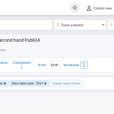
ane
Companii
RON
EUR
Sortează
Contul meu
1
second hand Publi24
isme
oane
Companii
RON
EUR
Sortează
1
me
Data fabricatiei: 2014
Șterge toate filtrele