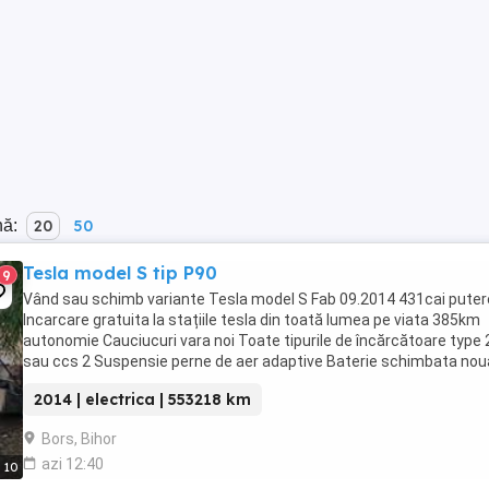
nă:
20
50
Tesla model S tip P90
9
Vând sau schimb variante Tesla model S Fab 09.2014 431cai puter
Incarcare gratuita la stațiile tesla din toată lumea pe viata 385km
autonomie Cauciucuri vara noi Toate tipurile de încărcătoare type 
sau ccs 2 Suspensie perne de aer adaptive Baterie schimbata noua
ceea de 12v și ceea mare de 380v Variante ...
2014 | electrica | 553218 km
Bors, Bihor
azi 12:40
10