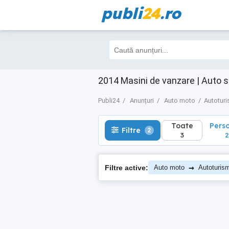
publi
24
.ro
Toate
Perso
Filtre
2
3
2
2014 Masini de vanzare | Auto 
Publi24
Anunțuri
Auto moto
Autotur
Toate
Pers
Filtre
2
3
2
→
Filtre active:
Auto moto
Autoturis