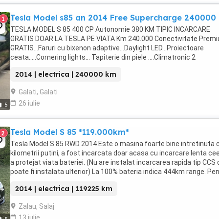
Tesla Model s85 an 2014 Free Supercharge 240000
1
TESLA MODEL S 85 400 CP Autonomie 380 KM TIPIC INCARCARE
GRATIS DOAR LA TESLA PE VIATA Km 240.000 Conectivitate Prem
GRATIS...Faruri cu bixenon adaptive...Daylight LED...Proiectoare
ceata.....Cornering lights... Tapiterie din piele ....Climatronic 2
zone....Scaune ajustabile electric... Senzor lumini... Incalzire ...
2014 | electrica | 240000 km
Galati, Galati
26 iulie
5
Tesla Model S 85 *119.000km*
2
Tesla Model S 85 RWD 2014 Este o masina foarte bine intretinuta 
kilometrii putini, a fost incarcata doar acasa cu incarcare lenta ce
a protejat viata bateriei. (Nu are instalat incarcarea rapida tip CCS 
poate fi instalata ulterior) La 100% bateria indica 444km range. Pe
detalii sunati ...
2014 | electrica | 119225 km
Zalau, Salaj
13 iulie