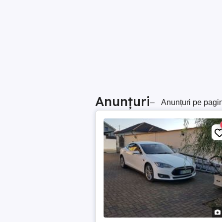
Anunțuri
–
Anunțuri pe pagi