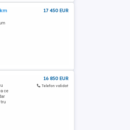
 km
17 450 EUR
ium
16 850 EUR
cu
Telefon validat
ea ce
dar
ntru