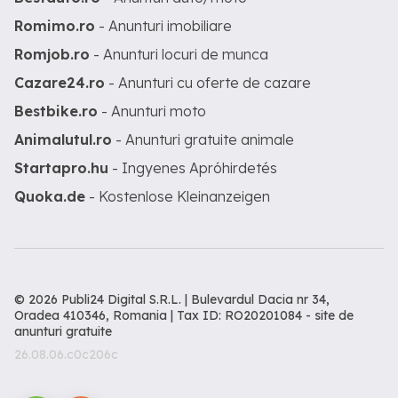
Romimo.ro
- Anunturi imobiliare
Romjob.ro
- Anunturi locuri de munca
Cazare24.ro
- Anunturi cu oferte de cazare
Bestbike.ro
- Anunturi moto
Animalutul.ro
- Anunturi gratuite animale
Startapro.hu
- Ingyenes Apróhirdetés
Quoka.de
- Kostenlose Kleinanzeigen
© 2026 Publi24 Digital S.R.L. | Bulevardul Dacia nr 34,
Oradea 410346, Romania | Tax ID: RO20201084 -
site de
anunturi gratuite
26.08.06.c0c206c