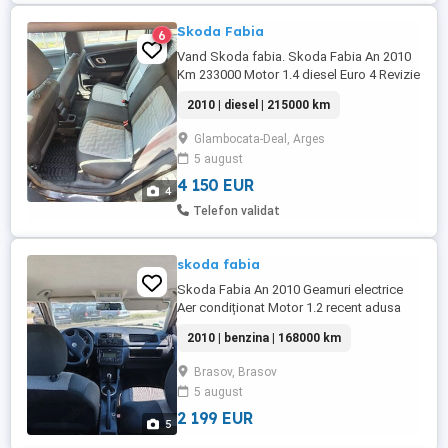
Skoda Fabia
6
Vand Skoda fabia. Skoda Fabia An 2010
Km 233000 Motor 1.4 diesel Euro 4 Revizie
generala efectuată la 205000km: ulei, filtre,
2010 | diesel | 215000 km
distributie, plăcute frână, ferodouri spate
Set anvelope vara cu jante aliaj + set
Glambocata-Deal, Arges
anvelope iarna cu jante de tablă senzori
5 august
parcare spate cârlig remorcare de fabrica
geamuri ...
4 150 EUR
4
Telefon validat
skoda fabia
Skoda Fabia An 2010 Geamuri electrice
Aer condiționat Motor 1.2 recent adusa
din Franța mai multe detalii la telefon
2010 | benzina | 168000 km
Brasov, Brasov
5 august
2 199 EUR
5