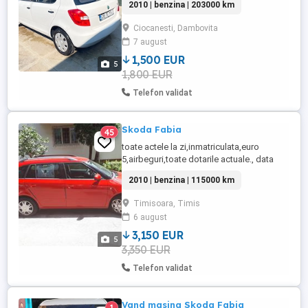
2010 | benzina | 203000 km
Ciocanesti, Dambovita
7 august
1,500 EUR
5
1,800 EUR
Telefon validat
Skoda Fabia
45
toate actele la zi,inmatriculata,euro
5,airbeguri,toate dotarile actuale., data
fabricatiei: 2010, kilometraj: 120000, tip de
2010 | benzina | 115000 km
combustibil: Benzina, consum: 5.60,
norma euro: euro 5, emisii CO2: 123 g km,
Timisoara, Timis
numar usi: 4 5, culoare: rosu, cutie de
6 august
viteze: 1, dotari: ABS, Geamuri electrice,
ESP, Închidere ...
3,150 EUR
5
3,350 EUR
Telefon validat
Vand masina Skoda Fabia
1