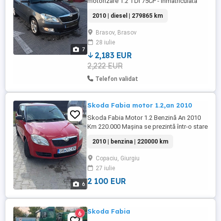
motorizare 1.2 TDI 75CP - inmatriculata
Anul de fabricatie este 2010, model 2011
2010 | diesel | 279865 km
conform carte, EURO 5 Serie sasiu:
TMBJK25J4B3084496, kilometrii sunt
Brasov, Brasov
reali. ITP valabil pana in DECEMBRIE 2026.
28 iulie
Vânzarea-cumpărarea se va face cu
7
transcriere si fiscal, obligatoriu. Este o
2,183 EUR
masina ...
2,222 EUR
Telefon validat
Skoda Fabia motor 1.2,an 2010
Skoda Fabia Motor 1.2 Benzină An 2010
Km 220.000 Mașina se prezintă într-o stare
foarte bună
2010 | benzina | 220000 km
Copaciu, Giurgiu
27 iulie
2 100 EUR
6
Skoda Fabia
6