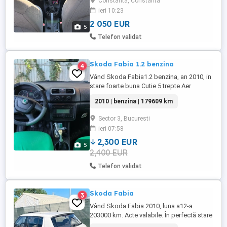
Constanta, Constanta
cameră activată la mersul cu spatele,
ieri 10:23
sistem audio, ITP valabil, acte în regulă,
gata de vânzare. Mașina ...
2 050 EUR
5
Telefon validat
Skoda Fabia 1.2 benzina
4
Vând Skoda Fabia1.2 benzina, an 2010, in
stare foarte buna Cutie 5 trepte Aer
condiționat Geamuri și oglinzi electrice
2010 | benzina | 179609 km
Consum redus Mai multe detalii la telefon
Sector 3, Bucuresti
ieri 07:58
2,300 EUR
5
2,400 EUR
Telefon validat
Skoda Fabia
3
Vând Skoda Fabia 2010, luna a12-a.
203000 km. Acte valabile. În perfectă stare
de funcționare.