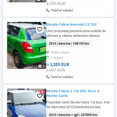
2,700 EUR
Telefon validat
Skoda Fabia benzină 1.2 TSI
Unic proprietar,prezintă urme vizibile de
utilizare și câteva defecțiuni tehnice
remediabile,ideală pentru pasionați de
2010 | benzina | 108139 km
automobile. Are 108139 km itp și rca
valabil . Prețul este negociabil la fața
Pitesti, Arges
locului.
1 august
1,335 EUR
5
1,907 EUR
Telefon validat
Skoda Fabia 2 1.6i GPL Euro 4
8
Monte Carlo
Proprietar vand Skoda Fabia 1.6i Euro 4 An
de fabricatie 2010 Distributie pe lanț
Inchidere cemtralizata Torpedou refrigerat
2010 | benzina + gpl | 237000 km
Farururi cu lupe Incalzire scaune Geamuri