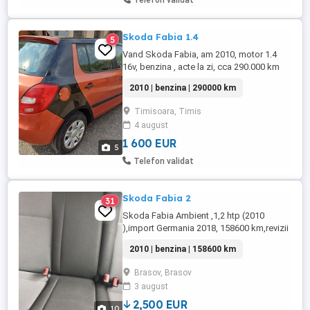
Telefon validat
Skoda Fabia 1.4
5
Vand Skoda Fabia, am 2010, motor 1.4
16v, benzina , acte la zi, cca 290.000 km
2010 | benzina | 290000 km
Timisoara, Timis
4 august
1 600 EUR
5
Telefon validat
Skoda Fabia 2
31
Skoda Fabia Ambient ,1,2 htp (2010
),import Germania 2018, 158600 km,revizii
la zi .Itp 08.2026
2010 | benzina | 158600 km
Brasov, Brasov
3 august
2,500 EUR
10