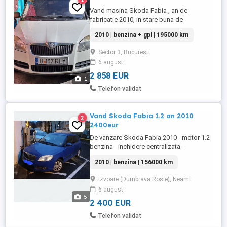
Vand masina Skoda Fabia , an de
fabricatie 2010, in stare buna de
functionare, km reali 195000. Caroserie
2010 | benzina + gpl | 195000 km
berlina cu hayon , culoare alba, cutie
manuala, geamuri electrice fata, roata de
Sector 3, Bucuresti
rezerva, detine intsalatie GPL. ITP valabil
6 august
pana in 23.07.2026
2 858 EUR
1
Telefon validat
Vand Skoda Fabia 1.2 an 2010
2
2400eur
De vanzare Skoda Fabia 2010 - motor 1.2
benzina - inchidere centralizata -
climatronic - senzori parcare spate -
2010 | benzina | 156000 km
geamuri electrice fata - pilot automat -
oglinzi electrice si incalzite -Itp valabil
Izvoare (Dumbrava Rosie), Neamt
pana în vara Stare perfectă tehnic de
6 august
funcționare Masina a fost adusa din
5
Germania in 2021 unic proprietar ...
2 400 EUR
Telefon validat