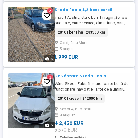
Skoda Fabia,1,2 benz.euro5
2
Import Austria, stare bun ,f r rugin ,2cheie
originale, carte service, clima funcțional,
cauciucuri aproape
2010 | benzina | 243500 km
női,curat,spațios,motor silențios,
cutia,ambreaj ok, mici defecte estetice.
Carei, Satu Mare
5 august
1 999 EUR
5
De vânzare Skoda Fabia
1
Vând Skoda Fabia în stare foarte bună de
funcționare, navigație, jante de aluminiu,
cauciucuri noi, climă
2010 | diesel | 242000 km
Sector 4, Bucuresti
4 august
2,450 EUR
5
5,570 EUR