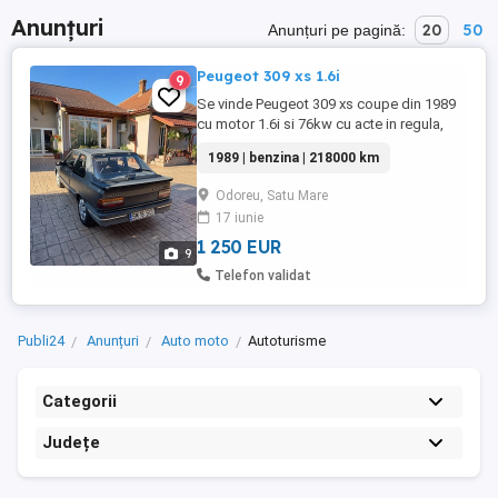
Anunțuri
20
50
Anunțuri pe pagină:
Peugeot 309 xs 1.6i
9
Se vinde Peugeot 309 xs coupe din 1989
cu motor 1.6i si 76kw cu acte in regula,
fiscal. Masina se afla intro stare buna, dar
1989 | benzina | 218000 km
mai are nevoie de atentie. Interior decent
pentru varsta ei. 4 jante tabla cu anvelope
Odoreu, Satu Mare
ca si noi de iarna si capace, distributie
17 iunie
noua achizitionata si nemontata. Masina a
fost ...
1 250 EUR
9
Telefon validat
Publi24
Anunțuri
Auto moto
Autoturisme
Categorii
Județe