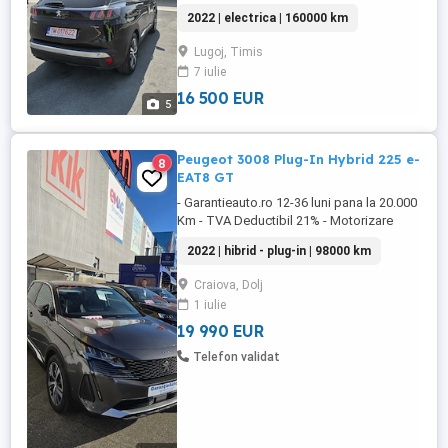
automatica,acum adus in tară.telefon
2022 | electrica | 160000 km
Lugoj, Timis
7 iulie
16 500 EUR
5
Peugeot 3008 Plug-In Hybrid 225 e-
8
EAT8 GT
- Garantieauto.ro 12-36 luni pana la 20.000
Km - TVA Deductibil 21% - Motorizare
Hybrid4 (Benzina+Electric) 291 CP -
2022 | hibrid - plug-in | 98000 km
Keyless Entry-Go - Bord Digital Peugeot i-
Cockpit - Volan Piele Multifunctional, cu
Craiova, Dolj
Comenzi - Scaun Sofer cu Reglaj Lombar
1 iulie
- Ecran Tactil Central 10" Compatibil cu
Apple CarPlay și Android ...
19 990 EUR
Telefon validat