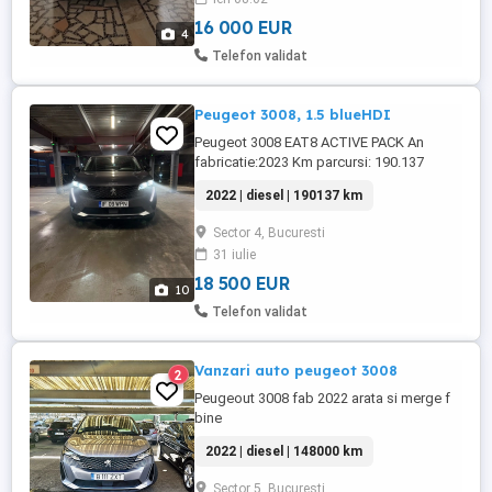
16 000 EUR
4
Telefon validat
Peugeot 3008, 1.5 blueHDI
Peugeot 3008 EAT8 ACTIVE PACK An
fabricatie:2023 Km parcursi: 190.137
Capacitate cilindrica: 1499cm3 Putere:
2022 | diesel | 190137 km
96kw Dotari: -faruri full led -bord digital
virtual -sistem multimedia cu afisaj mare,
Sector 4, Bucuresti
touchscreen -keyless go -stopuri led -
31 iulie
jante aliaj r17 -camera spate -senzori
parcare fata spate -asistent ...
18 500 EUR
10
Telefon validat
Vanzari auto peugeot 3008
2
Peugeout 3008 fab 2022 arata si merge f
bine
2022 | diesel | 148000 km
Sector 5, Bucuresti