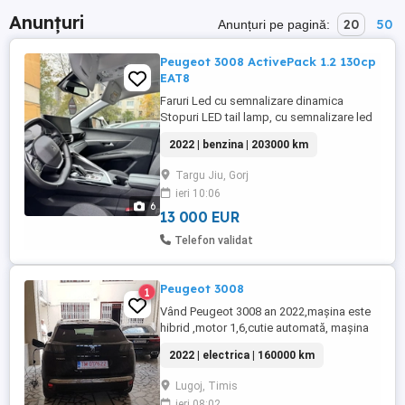
Anunțuri
20
50
Anunțuri pe pagină:
Peugeot 3008 ActivePack 1.2 130cp
EAT8
Faruri Led cu semnalizare dinamica
Stopuri LED tail lamp, cu semnalizare led
** kit distribuție și schimbul de ulei
2022 | benzina | 203000 km
efectuate la 201.000km *Camera 360 +
senzori full perimetru * Interior cu scaune
Targu Jiu, Gorj
sport, volan + pedale sport * Speed
ieri 10:06
Warning - avertizare depasire limita viteza
6
* Line assist * Senzori ...
13 000 EUR
Telefon validat
Peugeot 3008
1
Vând Peugeot 3008 an 2022,maşina este
hibrid ,motor 1,6,cutie automată, maşina
este inpecabilă, Km 160000 mai multe
2022 | electrica | 160000 km
detali la telefon
Lugoj, Timis
ieri 08:02