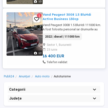
10
Vand Peugeot 3008 1.5 BluHdi
1
Active Business 130cp
Vand Peugeot 3008 1.5 BluHdi 111000 km.
A fost folosita personal iar drumurile au
fost facute intre Mogosoaia si Pipera pe
2022 | diesel | 111000 km
centura. De acasa la serviciu. Motorul are
lantul de 8mm, varianta fara probleme. S-a
Sector 1, Bucuresti
facut totodata schimbul de distributie (Am
23 iunie
factura de laPeugeot Pantelimon).
10
Geamuri fumurii. ...
16 400 EUR
Telefon validat
Publi24
Anunțuri
Auto moto
Autoturisme
Categorii
Județe