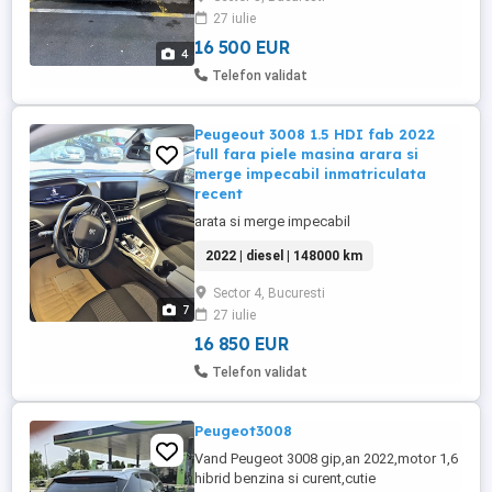
27 iulie
16 500 EUR
4
Telefon validat
Peugeout 3008 1.5 HDI fab 2022
full fara piele masina arara si
merge impecabil inmatriculata
recent
arata si merge impecabil
2022 | diesel | 148000 km
Sector 4, Bucuresti
7
27 iulie
16 850 EUR
Telefon validat
Peugeot3008
Vand Peugeot 3008 gip,an 2022,motor 1,6
hibrid benzina si curent,cutie