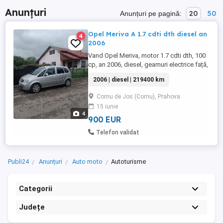
Anunțuri
20
50
Anunțuri pe pagină:
Opel Meriva A 1.7 cdti dth diesel an
4
2006
Vand Opel Meriva, motor 1.7 cdti dth, 100
cp, an 2006, diesel, geamuri electrice față,
AC functional. Are încuietoarea ușii de la
2006 | diesel | 219400 km
șofer defectă.
Cornu de Jos (Cornu), Prahova
15 iunie
4
900 EUR
Telefon validat
Publi24
Anunțuri
Auto moto
Autoturisme
Categorii
Județe