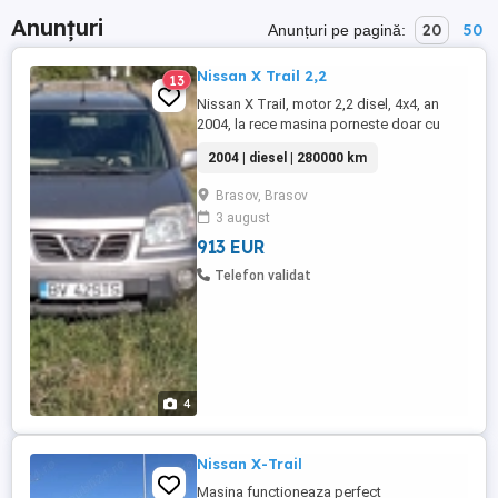
Anunțuri
20
50
Anunțuri pe pagină:
Nissan X Trail 2,2
13
Nissan X Trail, motor 2,2 disel, 4x4, an
2004, la rece masina porneste doar cu
spray, la cald porneste la sfert de cheie, s
2004 | diesel | 280000 km
au verificat compresia si injectoarele,
schimburile facute recent, fara rugina,
Brasov, Brasov
talon fara itp si asigurare, se vinde pentru
3 august
reparat sau dezmembrat.
913 EUR
Telefon validat
4
Nissan X-Trail
Masina functioneaza perfect