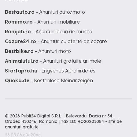
Bestauto.ro
- Anunturi auto/moto
Romimo.ro
- Anunturi imobiliare
Romjob.ro
- Anunturi locuri de munca
Cazare24.ro
- Anunturi cu oferte de cazare
Bestbike.ro
- Anunturi moto
Animalutul.ro
- Anunturi gratuite animale
Startapro.hu
- Ingyenes Apróhirdetés
Quoka.de
- Kostenlose Kleinanzeigen
© 2026 Publi24 Digital S.R.L. | Bulevardul Dacia nr 34,
Oradea 410346, Romania | Tax ID: RO20201084 -
site de
anunturi gratuite
26.08.06.c0c206c