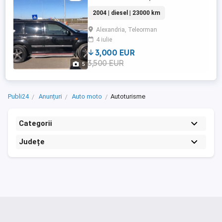
2004 | diesel | 23000 km
Alexandria, Teleorman
4 iulie
3,000 EUR
3,500 EUR
5
Publi24
Anunțuri
Auto moto
Autoturisme
Categorii
Județe