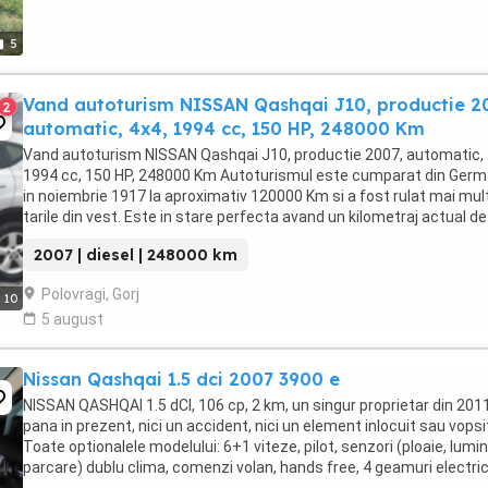
5
Vand autoturism NISSAN Qashqai J10, productie 2
2
automatic, 4x4, 1994 cc, 150 HP, 248000 Km
Vand autoturism NISSAN Qashqai J10, productie 2007, automatic, 
1994 cc, 150 HP, 248000 Km Autoturismul este cumparat din Germ
in noiembrie 1917 la aproximativ 120000 Km si a fost rulat mai mult
tarile din vest. Este in stare perfecta avand un kilometraj actual de
248000 Km. Caracteristici Euro ...
2007 | diesel | 248000 km
Polovragi, Gorj
10
5 august
Nissan Qashqai 1.5 dci 2007 3900 e
NISSAN QASHQAI 1.5 dCI, 106 cp, 2 km, un singur proprietar din 201
pana in prezent, nici un accident, nici un element inlocuit sau vopsi
Toate optionalele modelului: 6+1 viteze, pilot, senzori (ploaie, lumini
parcare) dublu clima, comenzi volan, hands free, 4 geamuri electric