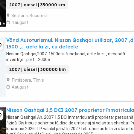
oglinzi electrice ...
2007 | diesel | 350000 km
Sector 5, Bucuresti
4 august
6
Vând Autoturismul. Nissan Qashqai utilizat, 2007 ,d
1500 ,... acte la zi, cu defecte
Nissan Qashqai,2007, 1500dci, funcțional, acte la zi. , necesită
investiții....pret... 2000e
2007 | diesel | 300000 km
Timisoara, Timis
4 august
Nissan Qashqai 1,5 DCI 2007 proprietar înmatricul
Nissan Qashqai An. 2007 1,5 DCI înmatriculată proprietar persoană
fizică. Distribuie schimbată,disc de ambreiaj și volanta schimbat în
luna iunie 2026 ITP valabil până în 2027.februarie acte la zi stare f