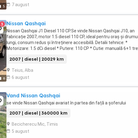
7 august
5
Nissan Qashqai
3
Nissan Qashqai J1 Diesel 110 CP.Se vinde Nissan Qashqai J10, an
fabricație 2007, motor 1.5 diesel 110 CP, ideal pentru oraș și drumu
lungi, consum redus și întreținere accesibilă. Detalii tehnice: *
Motorizare: 1.5 dCi diesel * Putere: 110 CP * Cutie: manuală 6+1 tr
* Tracțiune: față * ...
2007 | diesel | 20029 km
Teius, Alba
6 august
6
Vand Nissan Qashqai
se vinde Nissan Qashqai avariat în partea din față a șoferului
2007 | diesel | 360000 km
Becicherecu Mic, Timis
5 august