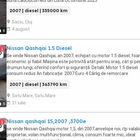
bună.Cauciucuri MS din Luna Octombrie 2025
2007 | diesel | 335000 km
Baciu, Cluj
4 august
8
Nissan Qashqai 1.5 Diesel
1
Se vinde Nissan Qashqai, an 2007, echipat cu motor 1.5 diesel, foa
economic și fiabil. Mașina este potrivită atât pentru oraș, cât și pe
drumuri lungi, oferind confort și siguranță. Detalii: Motor 1.5 diesel
consum redus An fabricație: 2007 Euro 4 Cârlig de remorcare
363790km reali ...
2007 | diesel | 363790 km
Satu Mare, Satu Mare
31 iulie
5
Nissan qashqai 15,2007 ,3700e
1
se vinde Nissan Qashqai motor 1,5, din 2007,anvelope noi, itp valabil
proprietar, volan multifuncțional, clima, consum foarte mic, ideal