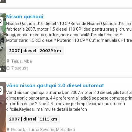
1
Nissan qashqai
Nissan Qashqai J10 Diesel 110 CP.Se vinde Nissan Qashqai J10, an
fabricație 2007, motor 1.5 diesel 110 CP, ideal pentru oraș și drumu
lungi, consum redus și întreținere accesibilă. Detalii tehnice: *
Motorizare: 1.5 dCi diesel * Putere: 110 CP * Cutie: manuală 6+1 tr
* Tracțiune: față * Consum ...
2007 | diesel | 20029 km
Teius, Alba
7 august
5
vând nissan qashqai 2.0 diesel automat
Vând nissan qashqai automat, an 2007,motor 2.0 diesel, pilot auto
climatronic,panorama, 4 4 preferențial, adică se poate comuta prin
un buton de pe 2 4 pe 4 4 la nevoie pe timp de iarna sau drumuri
dificile,Keyless...mai multe detalii la telefon
2007 | diesel | 1111 km
Drobeta-Turnu Severin, Mehedinti