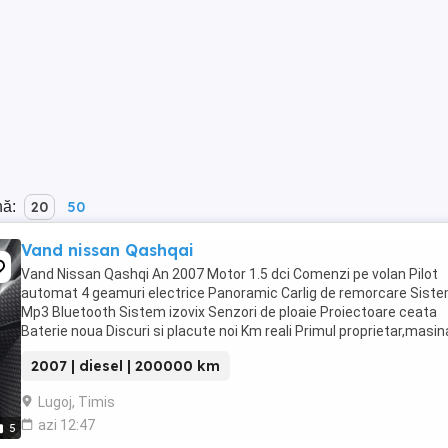
nă:
20
50
Vand nissan Qashqai
Vand Nissan Qashqi An 2007 Motor 1.5 dci Comenzi pe volan Pilot
automat 4 geamuri electrice Panoramic Carlig de remorcare Sist
Mp3 Bluetooth Sistem izovix Senzori de ploaie Proiectoare ceata
Baterie noua Discuri si placute noi Km reali Primul proprietar,masin
vinde cu transcriere,are toate schimburile ...
2007 | diesel | 200000 km
Lugoj, Timis
azi 12:47
5