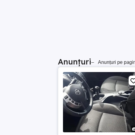
Anunțuri
–
Anunțuri pe pagi