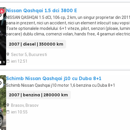
Nissan Qashqai 1.5 dci 3800 E
6
NISSAN QASHQAI 1.5 dCI, 106 cp, 2 km, un singur proprietar din 201
pana in prezent, nici un accident, nici un element inlocuit sau vopsi
Toate optionalele modelului: 6+1 viteze, pilot, senzori (ploaie, lumini
parcare) dublu clima, comenzi volan, hands free, 4 geamuri electric
oglinzi electrice ...
2007 | diesel | 350000 km
Sector 5, Bucuresti
ieri 12:51
9
Schimb Nissan Qashqai j10 cu Duba 8+1
Schimb Nissan Qashqai j10 motor 1,6 benzina cu Duba 8+1
2007 | benzina | 280000 km
Brasov, Brasov
ieri 10:55