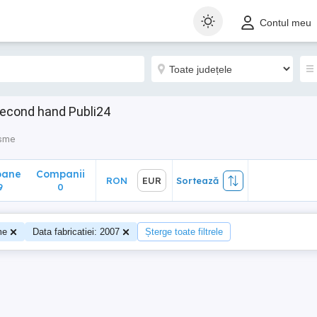
ane
Companii
RON
EUR
Sortează
Contul meu
0
second hand Publi24
isme
oane
Companii
RON
EUR
Sortează
9
0
me
Data fabricatiei: 2007
Șterge toate filtrele