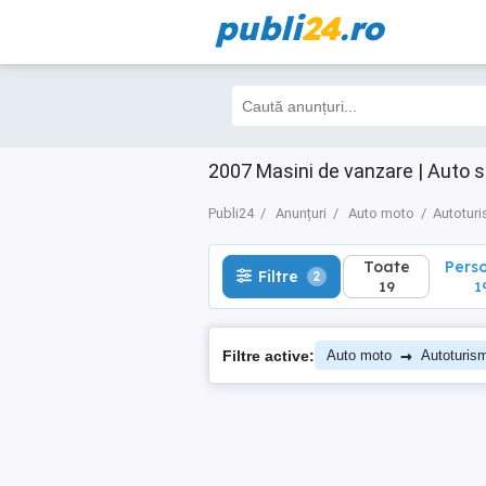
publi
24
.ro
Toate
Perso
Filtre
2
19
19
2007 Masini de vanzare | Auto 
Publi24
Anunțuri
Auto moto
Autotur
Toate
Pers
Filtre
2
19
1
→
Filtre active:
Auto moto
Autoturis