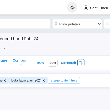
ane
Companii
RON
EUR
Sortează
Contul meu
1
second hand Publi24
isme
oane
Companii
RON
EUR
Sortează
1
me
Data fabricatiei: 2024
Șterge toate filtrele