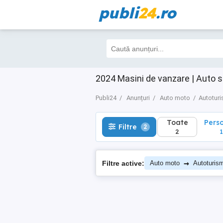
publi
24
.ro
Toate
Perso
Filtre
2
2
1
2024 Masini de vanzare | Auto 
Publi24
Anunțuri
Auto moto
Autotur
Toate
Pers
Filtre
2
2
1
→
Filtre active:
Auto moto
Autoturis