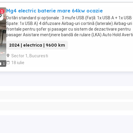
Mg4 electric baterie mare 64kw ocazie
1
Dotări standard și opționale : 3 mufe USB (Față: 1x USB A + 1x USB
Spate: 1x USB A) 4 difuzoare Airbag-uri cortină (laterale) Airbag-uri
frontale pentru șofer și pasager cu sistem de dezactivare pentru
pasager Asistare menţinere bandă de rulare (LKA) Auto Hold Avert
părăsire bandă de rulare ...
2024 | electrica | 9600 km
Sector 1, Bucuresti
18 iulie
1