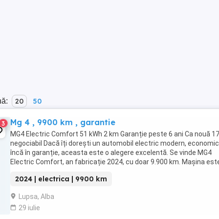
nă:
20
50
Mg 4 , 9900 km , garantie
3
MG4 Electric Comfort 51 kWh 2 km Garanție peste 6 ani Ca nouă 1
negociabil Dacă îți dorești un automobil electric modern, economic
încă în garanție, aceasta este o alegere excelentă. Se vinde MG4
Electric Comfort, an fabricație 2024, cu doar 9.900 km. Mașina este
stare impecabilă, ...
2024 | electrica | 9900 km
Lupsa, Alba
29 iulie