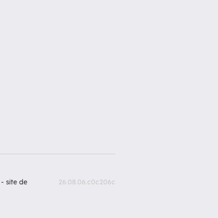
 -
site de
26.08.06.c0c206c