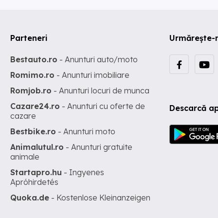
Parteneri
Urmărește-
Bestauto.ro
- Anunturi auto/moto
Romimo.ro
- Anunturi imobiliare
Romjob.ro
- Anunturi locuri de munca
Cazare24.ro
- Anunturi cu oferte de
Descarcă ap
cazare
Bestbike.ro
- Anunturi moto
Animalutul.ro
- Anunturi gratuite
animale
Startapro.hu
- Ingyenes
Apróhirdetés
Quoka.de
- Kostenlose Kleinanzeigen