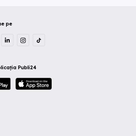
ne pe
licația Publi24