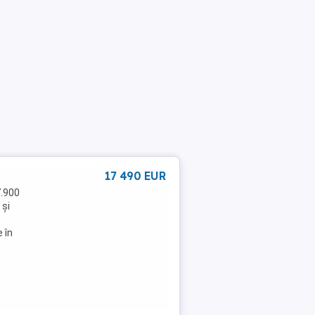
17 490 EUR
7.900
 și
 în