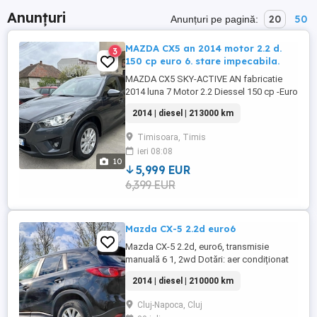
Anunțuri
20
50
Anunțuri pe pagină:
MAZDA CX5 an 2014 motor 2.2 d.
3
150 cp euro 6. stare impecabila.
MAZDA CX5 SKY-ACTIVE AN fabricatie
2014 luna 7 Motor 2.2 Diessel 150 cp -Euro
6 B norma de poluare co2 119 g
2014 | diesel | 213000 km
NAVIGATIE MARE COLOR +HARTA FULL
EUROPA DUBLU CLIMATRONIC DIGITAL -
Timisoara, Timis
Lane assist TINE BANDA -senzori ploaie
ieri 08:08
+lumina automate computer de bord
10
+consum -CUTIE MANUALA 6+1 VITEZE
5,999 EUR
consum 6 %km. SENZORI ...
6,399 EUR
Mazda CX-5 2.2d euro6
Mazda CX-5 2.2d, euro6, transmisie
manuală 6 1, 2wd Dotări: aer condiționat
automat, asistență la parcare cu spatele,
2014 | diesel | 210000 km
cameră marșarier, geamuri colorate
acționate electric, oglinzi exterioare
Cluj-Napoca, Cluj
acționate electric, rear view monitor,