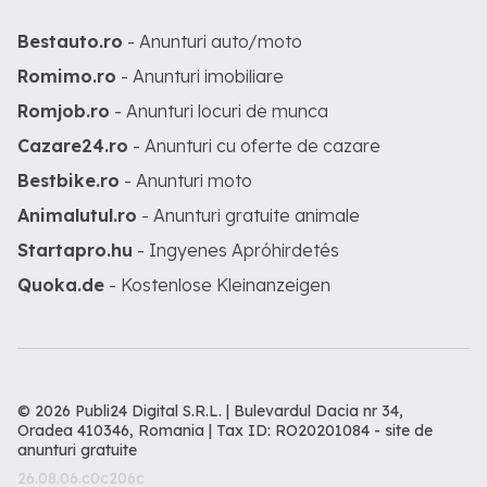
Bestauto.ro
- Anunturi auto/moto
Romimo.ro
- Anunturi imobiliare
Romjob.ro
- Anunturi locuri de munca
Cazare24.ro
- Anunturi cu oferte de cazare
Bestbike.ro
- Anunturi moto
Animalutul.ro
- Anunturi gratuite animale
Startapro.hu
- Ingyenes Apróhirdetés
Quoka.de
- Kostenlose Kleinanzeigen
© 2026 Publi24 Digital S.R.L. | Bulevardul Dacia nr 34,
Oradea 410346, Romania | Tax ID: RO20201084 -
site de
anunturi gratuite
26.08.06.c0c206c