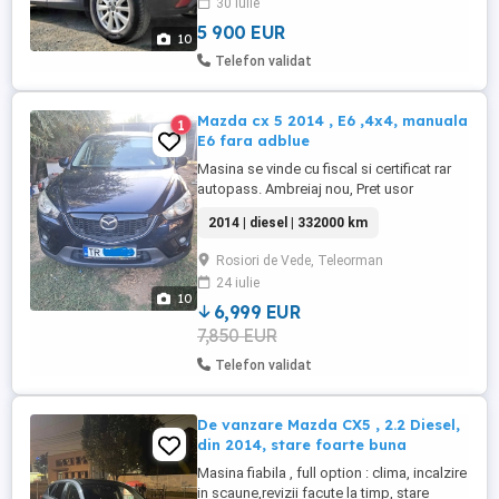
30 iulie
unitate multimedia cu Bluetooth,
multivolan îmbrăcat în piele, multiple ...
5 900 EUR
10
Telefon validat
Mazda cx 5 2014 , E6 ,4x4, manuala
1
E6 fara adblue
Masina se vinde cu fiscal si certificat rar
autopass. Ambreiaj nou, Pret usor
negociabil. Este euro 6 fara adblue.
2014 | diesel | 332000 km
Rosiori de Vede, Teleorman
24 iulie
10
6,999 EUR
7,850 EUR
Telefon validat
De vanzare Mazda CX5 , 2.2 Diesel,
din 2014, stare foarte buna
Masina fiabila , full option : clima, incalzire
in scaune,revizii facute la timp, stare