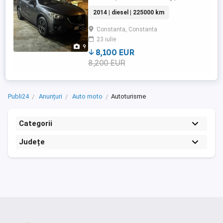
foarte buna.
2014 | diesel | 225000 km
Constanta, Constanta
23 iulie
9
8,100 EUR
8,200 EUR
Publi24
Anunțuri
Auto moto
Autoturisme
Categorii
Județe