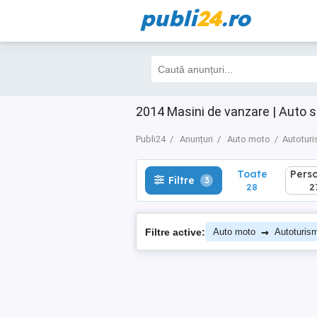
publi
24
.ro
Toate
Perso
Filtre
3
28
27
2014 Masini de vanzare | Auto 
Publi24
Anunțuri
Auto moto
Autotur
Toate
Pers
Filtre
3
28
2
→
Filtre active:
Auto moto
Autoturis