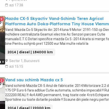
azi 17:38
Mazda CX-5 Skyactiv Vand-Schimb Teren Agricol
9
Platforma Auto Doka-Platforma Tiny House Vlemm
Vand: Mazda Cx-5 Skyactiv An: 2014 luna 9 Motor: 2191-150 cp Die
Inchidere centralizata Geamuri electrie Ac Senzori parcare Cutie
manuala E.T.C Dotari specifice mazda Cx 5 -2014 Arata si merge f
bine Pentru schjmb pret 12500 eur Mai multe relatii la
0_7_6_6_6_0_1_9_4_7sau pe WhatsApp. Nu raspund ...
2014 | diesel | 184000 km
Sector 1, Bucuresti
8
azi 15:15
Vand sau schimb Mazda cx 5
2
Vand schimb Mazda CX-5 Anul de fabricatie: 2014 Motorizare 2.2 d
175 CP Euro 6 fara adblue Cutie automata, schimba impecabil !! Rul
222200 REALI !! 4x4 AWD permanent, trag toate cele 4 roti Echipar
Sportsline cu toate dotarile posibile !! Scaune din piele negru perfo
foarte confortabila ...
2014 | diesel | 22000 km