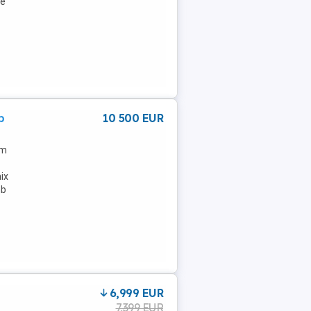
ie
b
10 500 EUR
Km
ix
mb
6,999 EUR
7,399 EUR