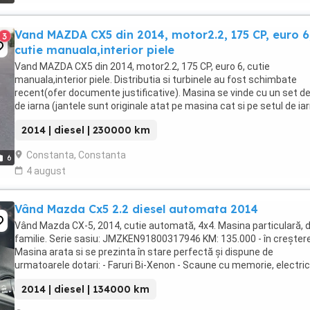
Vand MAZDA CX5 din 2014, motor2.2, 175 CP, euro 6
3
cutie manuala,interior piele
Vand MAZDA CX5 din 2014, motor2.2, 175 CP, euro 6, cutie
manuala,interior piele. Distributia si turbinele au fost schimbate
recent(ofer documente justificative). Masina se vinde cu un set de
de iarna (jantele sunt originale atat pe masina cat si pe setul de iar
Pret:10500 euro. Detalii: Ad ...
2014 | diesel | 230000 km
Constanta, Constanta
6
4 august
Vând Mazda Cx5 2.2 diesel automata 2014
Vând Mazda CX-5, 2014, cutie automată, 4x4. Masina particulară, 
familie. Serie sasiu: JMZKEN91800317946 KM: 135.000 - în creșter
Masina arata si se prezinta în stare perfectă și dispune de
urmatoarele dotari: - Faruri Bi-Xenon - Scaune cu memorie, electric
încălzite - Camera de marșarier - ...
2014 | diesel | 134000 km