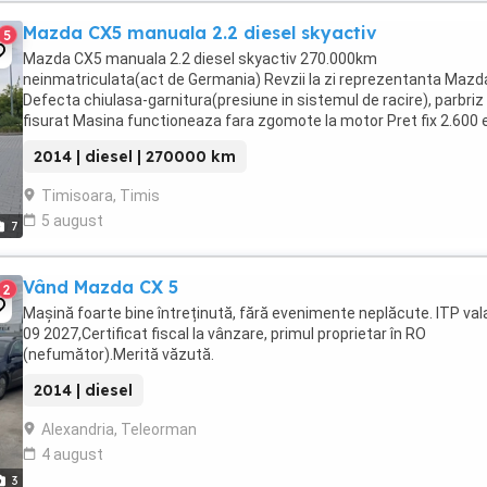
Mazda CX5 manuala 2.2 diesel skyactiv
5
Mazda CX5 manuala 2.2 diesel skyactiv 270.000km
neinmatriculata(act de Germania) Revzii la zi reprezentanta Mazd
Defecta chiulasa-garnitura(presiune in sistemul de racire), parbriz
fisurat Masina functioneaza fara zgomote la motor Pret fix 2.600 
2014 | diesel | 270000 km
Timisoara, Timis
5 august
7
Vând Mazda CX 5
2
Mașină foarte bine întreținută, fără evenimente neplăcute. ITP vala
09 2027,Certificat fiscal la vânzare, primul proprietar în RO
(nefumător).Merită văzută.
2014 | diesel
Alexandria, Teleorman
4 august
3