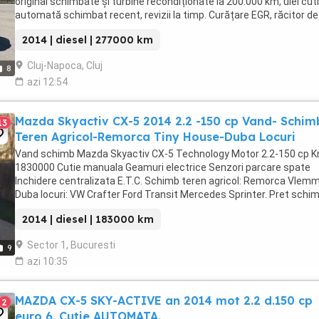
original schimbate și turbine recondiționate la 200.000 km, ulei cut
automată schimbat recent, revizii la timp. Curățare EGR, răcitor de
gaze și galerie ...
2014 | diesel | 277000 km
Cluj-Napoca, Cluj
8
azi 12:54
Mazda Skyactiv CX-5 2014 2.2 -150 cp Vand- Schim
13
Teren Agricol-Remorca Tiny House-Duba Locuri
Vand schimb Mazda Skyactiv CX-5 Technology Motor 2.2-150 cp 
1830000 Cutie manuala Geamuri electrice Senzori parcare spate
Inchidere centralizata E.T.C. Schimb teren agricol: Remorca Vlemm
Duba locuri: VW Crafter Ford Transit Mercedes Sprinter. Pret schi
12700 eur Pret vanzare 10500 La vanzare ...
2014 | diesel | 183000 km
Sector 1, Bucuresti
9
azi 10:35
MAZDA CX-5 SKY-ACTIVE an 2014 mot 2.2 d.150 cp
2
euro 6. Cutie AUTOMATA.