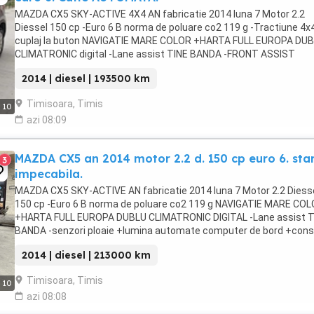
MAZDA CX5 SKY-ACTIVE 4X4 AN fabricatie 2014 luna 7 Motor 2.2
Diessel 150 cp -Euro 6 B norma de poluare co2 119 g -Tractiune 4x
cuplaj la buton NAVIGATIE MARE COLOR +HARTA FULL EUROPA DU
CLIMATRONIC digital -Lane assist TINE BANDA -FRONT ASSIST
(franeaza singura in caz de accident) -senzori ploaie ...
2014 | diesel | 193500 km
Timisoara, Timis
10
azi 08:09
MAZDA CX5 an 2014 motor 2.2 d. 150 cp euro 6. sta
3
impecabila.
MAZDA CX5 SKY-ACTIVE AN fabricatie 2014 luna 7 Motor 2.2 Diess
150 cp -Euro 6 B norma de poluare co2 119 g NAVIGATIE MARE CO
+HARTA FULL EUROPA DUBLU CLIMATRONIC DIGITAL -Lane assist T
BANDA -senzori ploaie +lumina automate computer de bord +con
CUTIE MANUALA 6+1 VITEZE consum 6 %km. SENZORI ...
2014 | diesel | 213000 km
Timisoara, Timis
10
azi 08:08