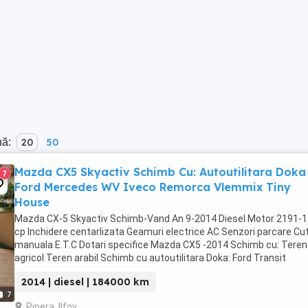
nă:
20
50
Mazda CX5 Skyactiv Schimb Cu: Autoutilitara Doka
7
Ford Mercedes WV Iveco Remorca Vlemmix Tiny
House
Mazda CX-5 Skyactiv Schimb-Vand An 9-2014 Diesel Motor 2191-
cp Inchidere centarlizata Geamuri electrice AC Senzori parcare Cu
manuala E.T.C Dotari specifice Mazda CX5 -2014 Schimb cu: Teren
agricol Teren arabil Schimb cu autoutilitara Doka: Ford Transit
Mercedes Sprinter VW Crafte Iveco E.T.C. La ...
2014 | diesel | 184000 km
7
Pipera, Ilfov