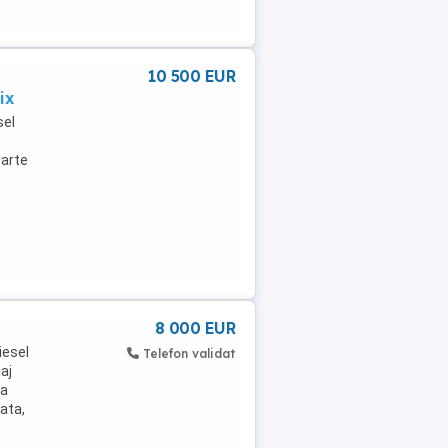
10 500 EUR
ix
sel
oarte
8 000 EUR
iesel
Telefon validat
aj
ea
rata,