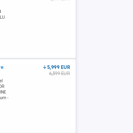
4
BLU
re
5,999 EUR
6,399 EUR
el
LOR
INE
sum -