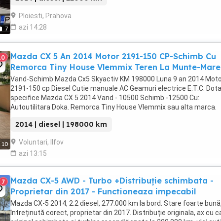
Ploiesti, Prahova
azi 14:28
7
Mazda CX 5 An 2014 Motor 2191-150 CP-Schimb Cu
10
Remorca Tiny House Vlemmix Teren La Munte-Mare
Vand-Schimb Mazda Cx5 Skyactiv KM 198000 Luna 9 an 2014 Moto
2191-150 cp Diesel Cutie manuale AC Geamuri electrice E.T.C. Dota
specifice Mazda CX 5 2014 Vand - 10500 Schimb -12500 Cu:
Autoutilitara Doka. Remorca Tiny House Vlemmix sau alta marca.
Teren: La munte La mare Teren agricol Arata si merge ...
2014 | diesel | 198000 km
Voluntari, Ilfov
10
azi 13:15
Mazda CX-5 AWD - Turbo +Distribuție schimbata -
7
Proprietar din 2017 - Functioneaza impecabil
Mazda CX-5 2014, 2.2 diesel, 277.000 km la bord. Stare foarte bună
întreținută corect, proprietar din 2017. Distribuție originala, ax cu