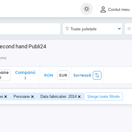
ane
Companii
RON
EUR
Sortează
Contul meu
1
second hand Publi24
isme
oane
Companii
RON
EUR
Sortează
7
1
me
Persoane
Data fabricatiei: 2014
Șterge toate filtrele